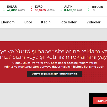
DOLAR
EURO
ALTIN
BITCOIN
47,7006
55,0465
6.495,35
%
0.05%
-0.13%
0,04
Ekonomi
Spor
Kadın
Foto Galeri
Videolar
EKONOM