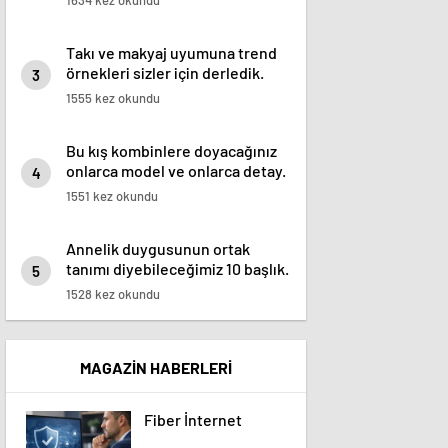
1634 kez okundu
Takı ve makyaj uyumuna trend
örnekleri sizler için derledik.
3
1555 kez okundu
Bu kış kombinlere doyacağınız
onlarca model ve onlarca detay.
4
1551 kez okundu
Annelik duygusunun ortak
tanımı diyebileceğimiz 10 başlık.
5
1528 kez okundu
MAGAZİN HABERLERİ
Fiber İnternet