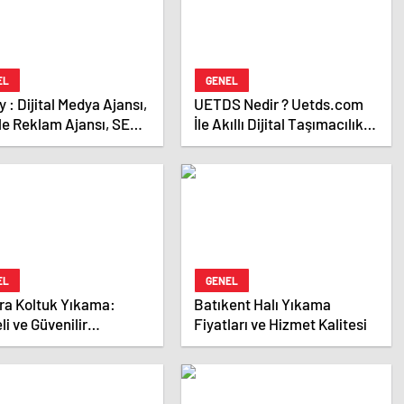
EL
GENEL
Ajansı,
UETDS Nedir ? Uetds.com
le Reklam Ajansı, SEO
İle Akıllı Dijital Taşımacılık
sı ve Web Tasarım
Yazılımı
ı
EL
GENEL
ra Koltuk Yıkama:
Batıkent Halı Yıkama
eli ve Güvenilir
Fiyatları ve Hizmet Kalitesi
etler