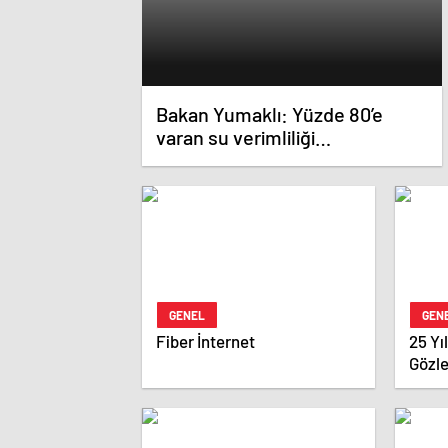
Bakan Yumaklı: Yüzde 80’e
varan su verimliliği
sağlayabiliriz
GENEL
GEN
Fiber İnternet
25 Yı
Gözl
Karar