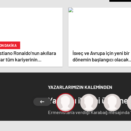
ON DAKİKA
stiano Ronaldo’nun akıllara
İsveç ve Avrupa için yeni bir
ar tüm kariyerinin
dönemin başlangıcı olacak
atistiğini çıkardık !
kararlar.
YAZARLARIMIZIN KALEMİNDEN
Yabancı ilgisini üzerine
Ermenistan'a verdiği Karabağ mesajında 
Azerbaycan Cumhuriyeti'nin ayrılmaz bir pa
etmeyen Başbakan Paşinyan Dağlık karaba
görüştü. Ermenistan'a verdiği desteği 