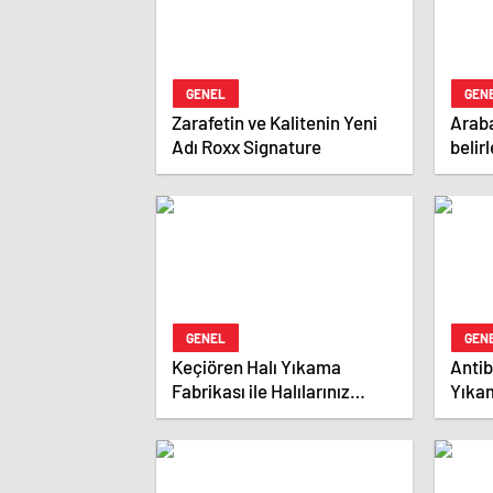
GENEL
GEN
Zarafetin ve Kalitenin Yeni
Araba
Adı Roxx Signature
belir
nasıl 
GENEL
GEN
Keçiören Halı Yıkama
Antib
Fabrikası ile Halılarınız
Yıkam
Güvende
ve Gü