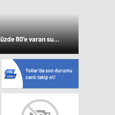
i.
üzde 80’e varan su
biliriz
Yollar’da son durumu
YOL
canlı takip et!
CANLI