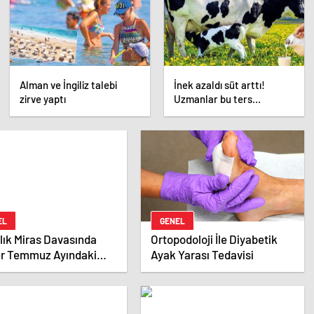
Alman ve İngiliz talebi
İnek azaldı süt arttı!
zirve yaptı
Uzmanlar bu ters
orantının sebebini açıkladı
EL
GENEL
llık Miras Davasında
Ortopodoloji İle Diyabetik
er Temmuz Ayındaki
Ayak Yarası Tedavisi
 Duruşmasına Çevrildi