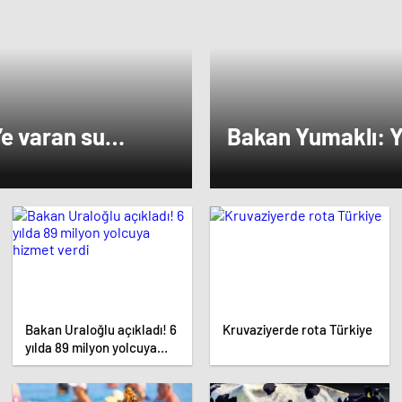
ise dikkat çeken bir ziyaret gerçekleştird
e varan su
Bakan Yumaklı: Y
verimliliği sağlaya
Bakan Uraloğlu açıkladı! 6
Kruvaziyerde rota Türkiye
yılda 89 milyon yolcuya
hizmet verdi