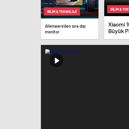
BILIM & TE
BILIM & TEKNOLOJI
Xiaomi 1
Alienware’den sıra dışı
Büyük Pil
monitor