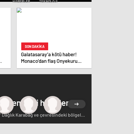
HABERLER
TEKNOLOJI
SON DAKİKA
Galatasaray’a kötü haber!
Monaco’dan flaş Onyekuru
kararı.
 çeken yerli hisseler
“ Dağlık Karabağ ve çevresindeki bölgeler
rçasıdır” dedi. İstifa çağrılarını kabul
ğ'ın sözde lideri Arayik Harutyunyan'la
saklamayan Fransa Cumhurbaşkanı Macron