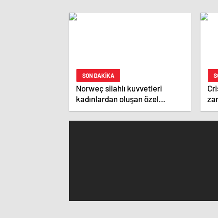
SON DAKİKA
S
Norweç silahlı kuvvetleri
Cri
kadınlardan oluşan özel
zar
kuvvetler eğitimlerini başlattı.
ist