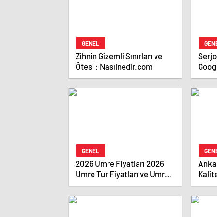
GENEL
GEN
Zihnin Gizemli Sınırları ve
Serjoy : Dijital Medya 
Ötesi : Nasılnedir.com
Goog
Ajan
Ajans
GENEL
GEN
2026 Umre Fiyatları 2026
Anka
Umre Tur Fiyatları ve Umre
Kalit
Ne Kadar
Hizm