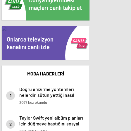
Dünya liglerindeki
CANLI
maçları canlı takip et
TAKİP
Onlarca televizyon
CANLI
kanalını canlı izle
İZLE
MODA HABERLERİ
Doğru emzirme yöntemleri
nelerdir, sütün yettiği nasıl
1
anlaşılır?
2067 kez okundu
Taylor Swift yeni albüm planları
için düğmeye bastığını sosyal
2
medyadan duyurdu!