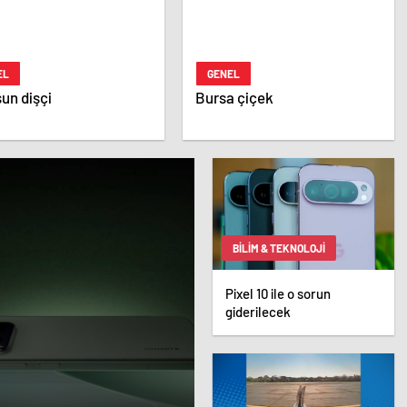
EL
GENEL
un dişçi
Bursa çiçek
BILIM & TEKNOLOJI
Pixel 10 ile o sorun
giderilecek