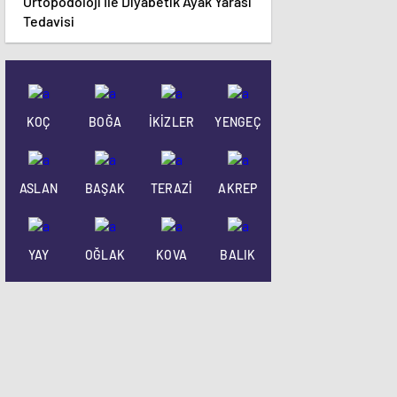
Ortopodoloji İle Diyabetik Ayak Yarası
Tedavisi
KOÇ
BOĞA
İKİZLER
YENGEÇ
ASLAN
BAŞAK
TERAZİ
AKREP
YAY
OĞLAK
KOVA
BALIK