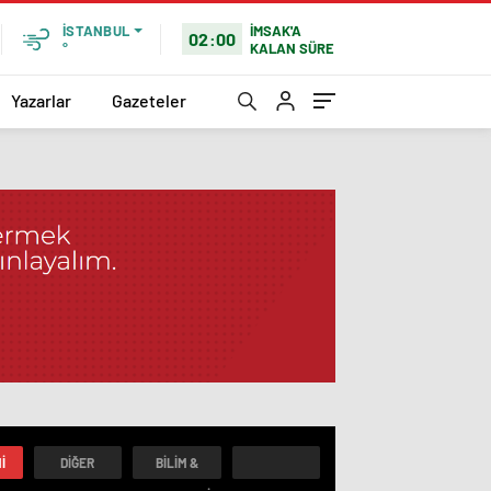
İMSAK'A
İSTANBUL
02:00
KALAN SÜRE
°
Yazarlar
Gazeteler
I
DIĞER
BILIM &