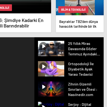
KNOLOJI
BILIM & TEKNOLOJI
6: Şimdiye Kadarki En
Bayraktar TB2’den dünya
i Barındırabilir
havacılık tarihinde bir ilk
25 Yıllık Miras
Davasında Gözler
Temmuz Ayındaki
Karar Duruşmasına
Ortopodoloji İle
Çevrildi
Diyabetik Ayak
Yarası Tedavisi
Zihnin Gizemli
Sınırları ve Ötesi :
Nasılnedir.com
Serjoy : Dijital