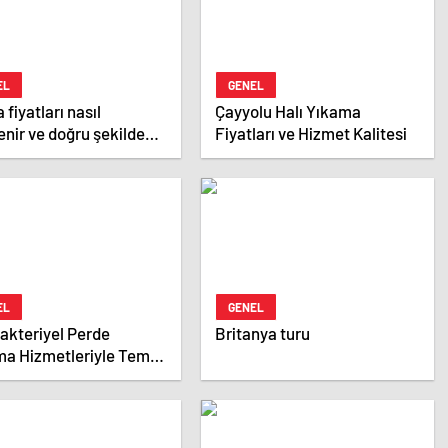
EL
GENEL
 fiyatları nasıl
Çayyolu Halı Yıkama
lenir ve doğru şekilde
Fiyatları ve Hizmet Kalitesi
takip edilir
EL
GENEL
akteriyel Perde
Britanya turu
a Hizmetleriyle Temiz
venli Alanlar