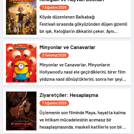
7 Ağustos 2026
Köyde düzenlenen Balkabağı
Festivali sırasında gökyüzünden düşen gizemli
bir ışık, Keloğlan’ın dikkatini çeker. Aynı
olağanüstü olaya, Hayvanlar Şatosu’nda
yaşayan Tombik Tekir ve Civciv de tanıklık
Minyonlar ve Canavarlar
eder.
3 Temmuz 2026
Minyonlar ve Canavarlar, Minyonların
Hollywood’u nasıl ele geçirdiklerini, birer film
yıldızına nasıl dönüştüklerini, sonra her şeyi
nasıl berbat ettiklerini ve dünyaya canavarlar
salarak kaosa sürüklediklerini anlatan
Ziyaretçiler: Hesaplaşma
gürültülü ve eğlence dolu bir serüven…
7 Ağustos 2026
Üçlemenin son filminde Maya, hayatta kalma
ve intikam mücadelesinin acımasız bir
hesaplaşmasında, maskeli katillerle son bir