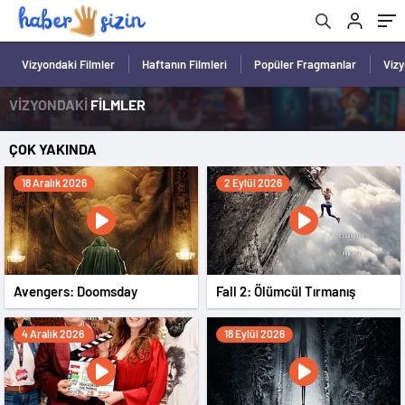
Vizyondaki Filmler
Haftanın Filmleri
Popüler Fragmanlar
Viz
VİZYONDAKİ
FİLMLER
ÇOK YAKINDA
18 Aralık 2026
2 Eylül 2026
Avengers: Doomsday
Fall 2: Ölümcül Tırmanış
4 Aralık 2026
18 Eylül 2026