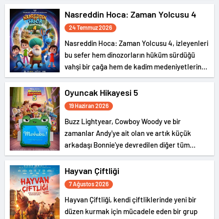
kez karşı karşıya geliyor.
Nasreddin Hoca: Zaman Yolcusu 4
24 Temmuz 2026
Nasreddin Hoca: Zaman Yolcusu 4, izleyenleri
bu sefer hem dinozorların hüküm sürdüğü
vahşi bir çağa hem de kadim medeniyetlerin
gizemli dünyasına götürüyor.
Oyuncak Hikayesi 5
19 Haziran 2026
Buzz Lightyear, Cowboy Woody ve bir
zamanlar Andy'ye ait olan ve artık küçük
arkadaşı Bonnie'ye devredilen diğer tüm
oyuncaklar geri döndü ve yeni bir macera
başlıyor.
Hayvan Çiftliği
7 Ağustos 2026
Hayvan Çiftliği, kendi çiftliklerinde yeni bir
düzen kurmak için mücadele eden bir grup