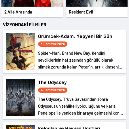
2 Aile Arasında
Resident Evil
VİZYONDAKİ FİLMLER
Örümcek-Adam: Yepyeni Bir Gün
31 Temmuz 2026
Spider-Man: Brand New Day, kendini
sevdiklerinin hafızasından gönüllü olarak
silmek zorunda kalan Peter'ın, artık kimsenin
gerçek kimliğini bilmediği New York
sokaklarında tek başına suçla savaşırken,
The Odyssey
yaşamaya başladığı fiziksel değişimle
17 Temmuz 2026
boğuşmasını anlatıyor.
The Odyssey, Truva Savaşı'ndan sonra
Odysseus'un tehlikeli yolculuğunu ve karısı
Penelope ile yeniden bir araya gelmesini konu
ediyor.
Keloğlan ve Hayvan Dostları