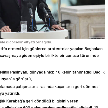
da ki görselin altyazı örneğidir.
stifa etmesi için günlerce protestolar yapılan Başbakan
avaşmaya giden eşiyle birlikte bir cenaze töreninde
 Nikol Paşinyan, dünyada hiçbir ülkenin tanımadığı Dağlık
unyan’la görüştü.
çıklamada çatışmalar sırasında kaçanların geri dönmesi
 yatırıldı.
lık Karabağ’a geri döndüğü bilgisini veren
n ailelerine 600 dolar yardım verileceğini söyledi. 10