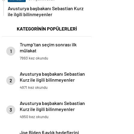
Avusturya başbakanı Sebastian Kurz
ile ilgili bilinmeyenler
KATEGORİNİN POPÜLERLERİ
Trump’tan seçim sonrası ilk
mülakat
1
7993 kez okundu
Avusturya başbakanı Sebastian
Kurz ile ilgili bilinmeyenler
2
4971 kez okundu
Avusturya başbakanı Sebastian
Kurz ile ilgili bilinmeyenler
3
4950 kez okundu
Joe Biden 6 aylık hedeflerini