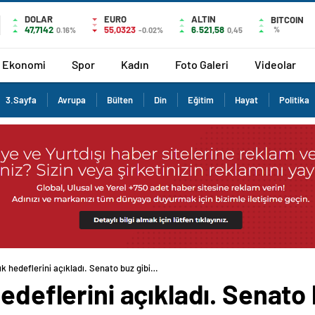
DOLAR
EURO
ALTIN
BITCOIN
47,7142
55,0323
6.521,58
%
0.16%
-0.02%
0,45
Ekonomi
Spor
Kadın
Foto Galeri
Videolar
3.Sayfa
Avrupa
Bülten
Din
Eğitim
Hayat
Politika
ık hedeflerini açıkladı. Senato buz gibi…
hedeflerini açıkladı. Senato