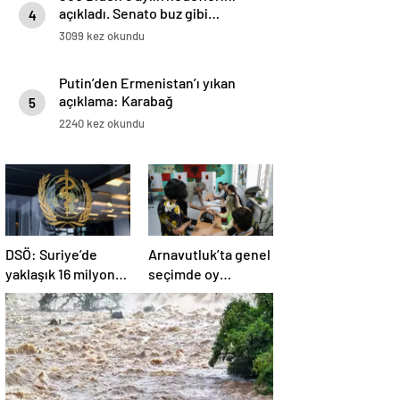
açıkladı. Senato buz gibi…
4
3099 kez okundu
Putin’den Ermenistan’ı yıkan
açıklama: Karabağ
5
Azerbaycan’ın ayrılmaz bir
2240 kez okundu
parçasıdır!
DSÖ: Suriye’de
Arnavutluk’ta genel
yaklaşık 16 milyon
seçimde oy
kişi sağlık
kullanma işlemi
desteğine ihtiyaç
başladı
duyuyor