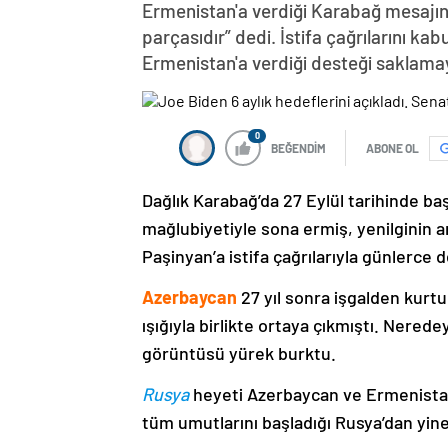
Ermenistan'a verdiği Karabağ mesajın
parçasıdır” dedi. İstifa çağrılarını k
Ermenistan'a verdiği desteği saklama
0
BEĞENDİM
ABONE OL
Dağlık Karabağ’da 27 Eylül tarihinde ba
mağlubiyetiyle sona ermiş, yenilginin 
Paşinyan’a istifa çağrılarıyla günlerce 
Azerbaycan
27 yıl sonra işgalden kurtu
ışığıyla birlikte ortaya çıkmıştı. Nere
görüntüsü yürek burktu.
Rusya
heyeti Azerbaycan ve Ermenistan
tüm umutlarını başladığı Rusya’dan yine