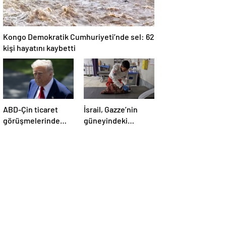
Kongo Demokratik Cumhuriyeti’nde sel: 62
kişi hayatını kaybetti
ABD-Çin ticaret
İsrail, Gazze’nin
görüşmelerinde
güneyindeki
büyük ilerleme
çadırlara saldırdı:
4’ü çocuk 8 Filistinli
hayatını kaybetti