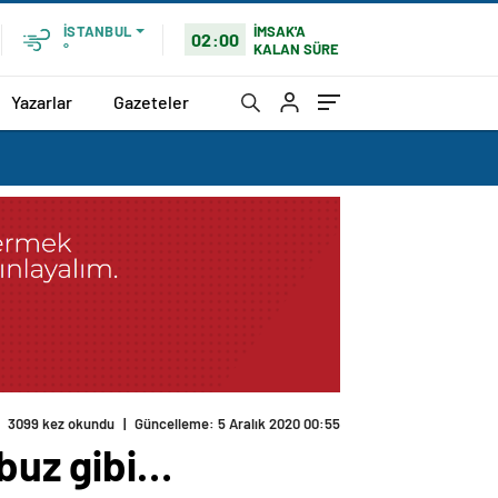
İMSAK'A
İSTANBUL
02:00
KALAN SÜRE
°
Yazarlar
Gazeteler
3099 kez okundu
|
Güncelleme: 5 Aralık 2020 00:55
 buz gibi…