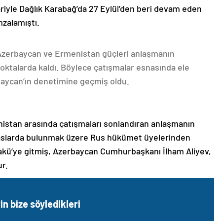
ariyle Dağlık Karabağ’da 27 Eylül’den beri devam eden
mzalamıştı.
 Azerbaycan ve Ermenistan güçleri anlaşmanın
oktalarda kaldı. Böylece çatışmalar esnasında ele
rbaycan’ın denetimine geçmiş oldu.
nistan arasında çatışmaları sonlandıran anlaşmanın
emaslarda bulunmak üzere Rus hükümet üyelerinden
akü’ye gitmiş, Azerbaycan Cumhurbaşkanı İlham Aliyev,
ur.
rin bize söyledikleri