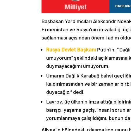
HABERİN
Başbakan Yardımcıları Aleksandr Nova
Ermenistan ve Rusya’nın imzaladığı üçlü
sağlanması açısından önemli adım oldu
Rusya Devlet Başkanı
Putin’in, “‘Dağ
umuyorum” şeklindeki açıklamasına kat
duymayacağımı umuyorum.
Umarım Dağlık Karabağ bahsi geçtiği
kaldırılmasından ve bir zamanlar birbi
duyacağız.” dedi.
Lavrov, üç ülkenin imza attığı bildiri
barışçıl yaşama geçiş, insani sorunlar
yorumlanmaya çalışıldığını, bunun da
Aliyev’in bölgedeki uzlaşma konusunu h