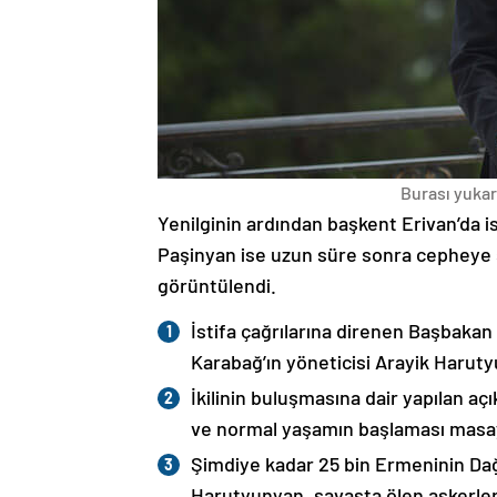
Burası yukarı
Yenilginin ardından başkent Erivan’da i
Paşinyan ise uzun süre sonra cepheye s
görüntülendi.
İstifa çağrılarına direnen Başbakan
Karabağ’ın yöneticisi Arayik Haruty
İkilinin buluşmasına dair yapılan a
ve normal yaşamın başlaması masaya
Şimdiye kadar 25 bin Ermeninin Dağ
Harutyunyan, savaşta ölen askerleri