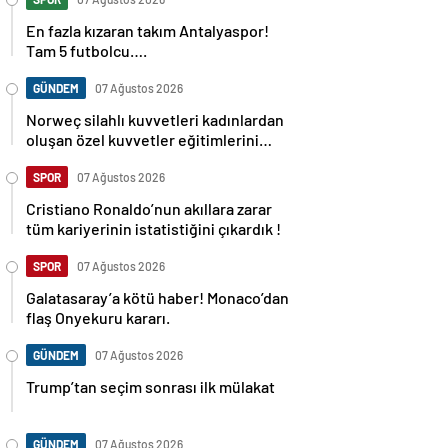
En fazla kızaran takım Antalyaspor!
Tam 5 futbolcu….
GÜNDEM
07 Ağustos 2026
Norweç silahlı kuvvetleri kadınlardan
oluşan özel kuvvetler eğitimlerini
başlattı.
SPOR
07 Ağustos 2026
Cristiano Ronaldo’nun akıllara zarar
tüm kariyerinin istatistiğini çıkardık !
SPOR
07 Ağustos 2026
Galatasaray’a kötü haber! Monaco’dan
flaş Onyekuru kararı.
GÜNDEM
07 Ağustos 2026
Trump’tan seçim sonrası ilk mülakat
GÜNDEM
07 Ağustos 2026