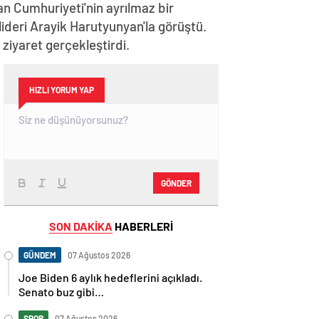
n Cumhuriyeti'nin ayrılmaz bir
lideri Arayik Harutyunyan'la görüştü.
iyaret gerçekleştirdi.
HIZLI YORUM YAP
GÖNDER
SON DAKİKA
HABERLERİ
GÜNDEM
07 Ağustos 2026
Joe Biden 6 aylık hedeflerini açıkladı.
Senato buz gibi…
SPOR
07 Ağustos 2026