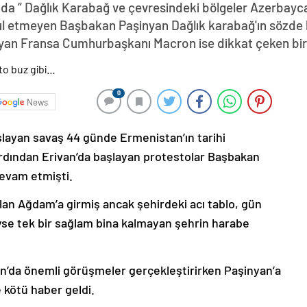
da “ Dağlık Karabağ ve çevresindeki bölgeler Azerbayca
abul etmeyen Başbakan Paşinyan Dağlık karabağ'ın sözde 
yan Fransa Cumhurbaşkanı Macron ise dikkat çeken bir z
0
News
şlayan savaş 44 günde Ermenistan’ın tarihi
ardından Erivan’da başlayan protestolar Başbakan
devam etmişti.
lan Ağdam’a girmiş ancak şehirdeki acı tablo, gün
deyse tek bir sağlam bina kalmayan şehrin harabe
’da önemli görüşmeler gerçekleştirirken Paşinyan’a
 kötü haber geldi.