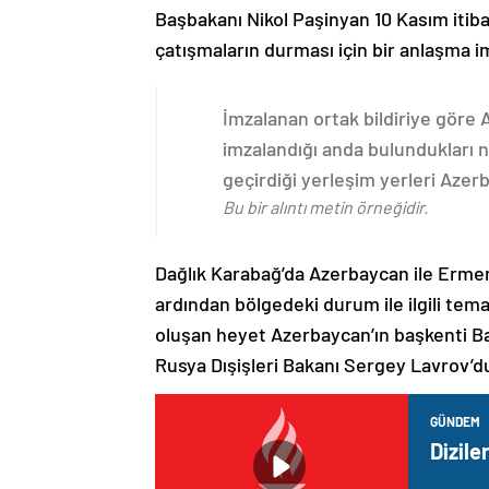
Başbakanı Nikol Paşinyan 10 Kasım itib
çatışmaların durması için bir anlaşma i
İmzalanan ortak bildiriye göre
imzalandığı anda bulundukları n
geçirdiği yerleşim yerleri Aze
Bu bir alıntı metin örneğidir.
Dağlık Karabağ’da Azerbaycan ile Erme
ardından bölgedeki durum ile ilgili t
oluşan heyet Azerbaycan’ın başkenti B
Rusya Dışişleri Bakanı Sergey Lavrov’d
GÜNDEM
Dizile