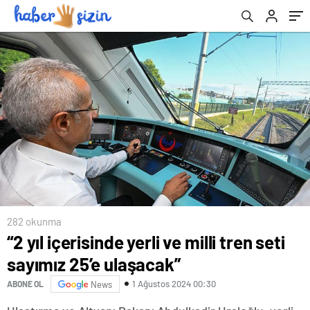
282 okunma
“2 yıl içerisinde yerli ve milli tren seti
sayımız 25’e ulaşacak”
1 Ağustos 2024 00:30
ABONE OL
News