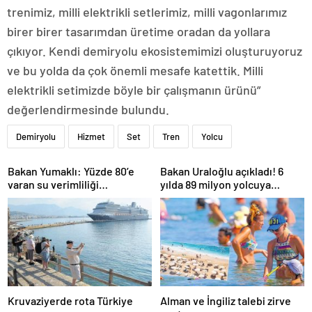
trenimiz, milli elektrikli setlerimiz, milli vagonlarımız
birer birer tasarımdan üretime oradan da yollara
çıkıyor. Kendi demiryolu ekosistemimizi oluşturuyoruz
ve bu yolda da çok önemli mesafe katettik. Milli
elektrikli setimizde böyle bir çalışmanın ürünü”
değerlendirmesinde bulundu.
Demiryolu
Hizmet
Set
Tren
Yolcu
Bakan Yumaklı: Yüzde 80’e
Bakan Uraloğlu açıkladı! 6
varan su verimliliği
yılda 89 milyon yolcuya
sağlayabiliriz
hizmet verdi
Kruvaziyerde rota Türkiye
Alman ve İngiliz talebi zirve