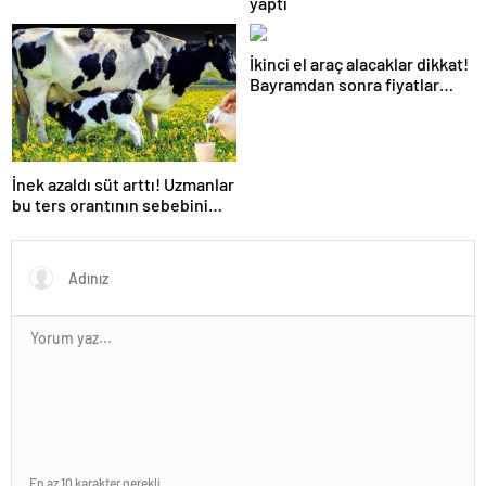
yaptı
İkinci el araç alacaklar dikkat!
Bayramdan sonra fiyatlar
artacak mı? İşte cevabı…
İnek azaldı süt arttı! Uzmanlar
bu ters orantının sebebini
açıkladı
En az 10 karakter gerekli