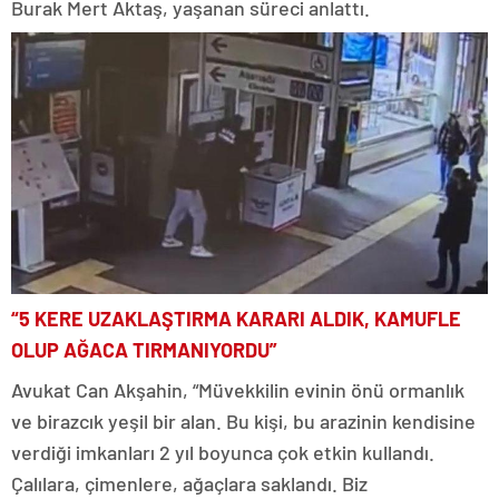
Burak Mert Aktaş, yaşanan süreci anlattı.
“5 KERE UZAKLAŞTIRMA KARARI ALDIK, KAMUFLE
OLUP AĞACA TIRMANIYORDU”
Avukat Can Akşahin, “Müvekkilin evinin önü ormanlık
ve birazcık yeşil bir alan. Bu kişi, bu arazinin kendisine
verdiği imkanları 2 yıl boyunca çok etkin kullandı.
Çalılara, çimenlere, ağaçlara saklandı. Biz