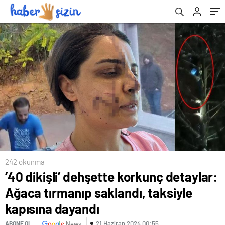
242 okunma
’40 dikişli’ dehşette korkunç detaylar:
Ağaca tırmanıp saklandı, taksiyle
kapısına dayandı
21 Haziran 2024 00:55
ABONE OL
News