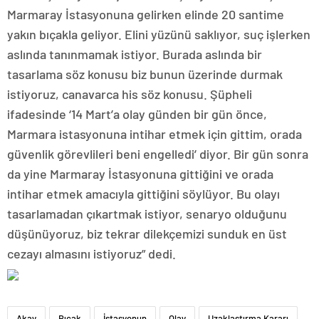
Marmaray İstasyonuna gelirken elinde 20 santime
yakın bıçakla geliyor. Elini yüzünü saklıyor, suç işlerken
aslında tanınmamak istiyor. Burada aslında bir
tasarlama söz konusu biz bunun üzerinde durmak
istiyoruz, canavarca his söz konusu. Şüpheli
ifadesinde ‘14 Mart’a olay günden bir gün önce,
Marmara istasyonuna intihar etmek için gittim, orada
güvenlik görevlileri beni engelledi’ diyor. Bir gün sonra
da yine Marmaray İstasyonuna gittiğini ve orada
intihar etmek amacıyla gittiğini söylüyor. Bu olayı
tasarlamadan çıkartmak istiyor, senaryo olduğunu
düşünüyoruz, biz tekrar dilekçemizi sunduk en üst
cezayı almasını istiyoruz” dedi.
Akay
Bıçak
İstasyonun
Olay
Uzaklaştırma Kararı