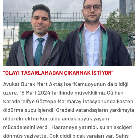
“OLAYI TASARLAMADAN ÇIKARMAK İSTİYOR”
Avukat Burak Mert Aktaş ise “Kamuoyunun da bildiği
üzere, 15 Mart 2024 tarihinde müvekkilimiz Gülhan
Karadereli’ye Göztepe Marmaray İstasyonunda kasten
öldürme suçu işlendi. Oradaki vatandaşların yardımıyla
öldürülmekten kurtuldu ancak büyük yaşam
mücadelesini verdi. Hastaneye yatırıldı, şu an akciğeri
dönmüş vaziyette. Çok ciddi bıçak yaraları var. Şahıs