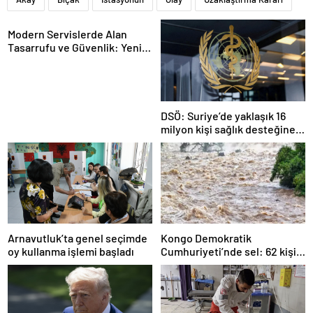
Modern Servislerde Alan
Tasarrufu ve Güvenlik: Yeni
Nesil Lift Çözümleri
DSÖ: Suriye’de yaklaşık 16
milyon kişi sağlık desteğine
ihtiyaç duyuyor
Arnavutluk’ta genel seçimde
Kongo Demokratik
oy kullanma işlemi başladı
Cumhuriyeti’nde sel: 62 kişi
hayatını kaybetti