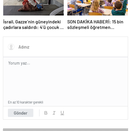
İsrail, Gazze’nin güneyindeki
SON DAKİKA HABERİ: 15 bin
çadırlara saldırdı: 4’ü çocuk 8
sözleşmeli öğretmen
Filistinli hayatını kaybetti
atamasında sözlü sınava hak
kazanan adaylar açıklandı
En az 10 karakter gerekli
Gönder