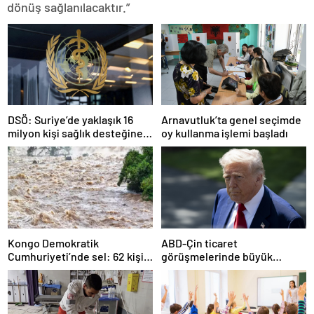
dönüş sağlanılacaktır.”
DSÖ: Suriye’de yaklaşık 16
Arnavutluk’ta genel seçimde
milyon kişi sağlık desteğine
oy kullanma işlemi başladı
ihtiyaç duyuyor
Kongo Demokratik
ABD-Çin ticaret
Cumhuriyeti’nde sel: 62 kişi
görüşmelerinde büyük
hayatını kaybetti
ilerleme