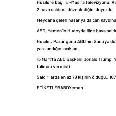
Husilere bağlı El-Mesira televizyonu, 
2 hava saldırısı düzenlediğini duyurdu.
Meydana gelen hasar ya da can kaybına il
ABD, Yemen’in Hudeyde iline hava saldır
Husiler, Pazar günü ABD’nin Sana’ya düze
yaralandığını açıkladı.
15 Mart’ta ABD Başkanı Donald Trump, Ye
talimatı vermişti.
Saldırılarda en az 79 kişinin öldüğü,, 107
ETİKETLERABDYemen
Haber Kaynak : TRTHABER.COM
“Yayınlanan tüm haber ve diğer içerikler i