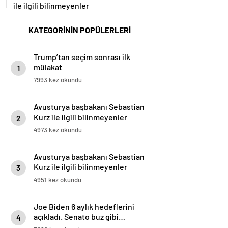
ile ilgili bilinmeyenler
KATEGORİNİN POPÜLERLERİ
Trump’tan seçim sonrası ilk
mülakat
1
7993 kez okundu
Avusturya başbakanı Sebastian
Kurz ile ilgili bilinmeyenler
2
4973 kez okundu
Avusturya başbakanı Sebastian
Kurz ile ilgili bilinmeyenler
3
4951 kez okundu
Joe Biden 6 aylık hedeflerini
açıkladı. Senato buz gibi…
4