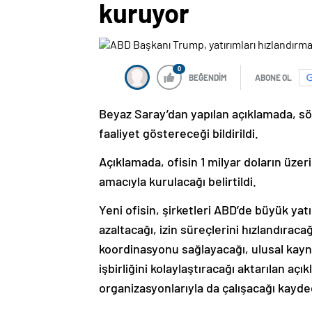
kuruyor
0
BEĞENDİM
ABONE OL
Beyaz Saray’dan yapılan açıklamada, s
faaliyet göstereceği bildirildi.
Açıklamada, ofisin 1 milyar doların üzer
amacıyla kurulacağı belirtildi.
Yeni ofisin, şirketleri ABD’de büyük ya
azaltacağı, izin süreçlerini hızlandıraca
koordinasyonu sağlayacağı, ulusal kaynak
işbirliğini kolaylaştıracağı aktarılan a
organizasyonlarıyla da çalışacağı kayded