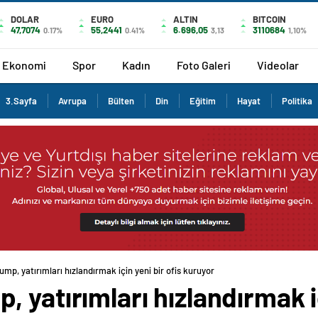
DOLAR
EURO
ALTIN
BITCOIN
47,7074
55,2441
6.696,05
3110684
0.17%
0.41%
3,13
1,10%
Ekonomi
Spor
Kadın
Foto Galeri
Videolar
3.Sayfa
Avrupa
Bülten
Din
Eğitim
Hayat
Politika
mp, yatırımları hızlandırmak için yeni bir ofis kuruyor
 yatırımları hızlandırmak iç