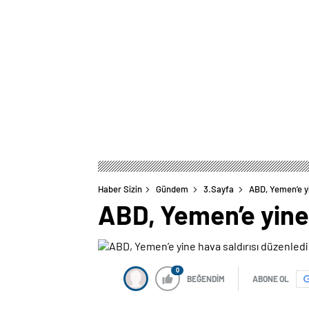
Haber Sizin
Gündem
3.Sayfa
ABD, Yemen’e yi
ABD, Yemen’e yine 
0
BEĞENDİM
ABONE OL