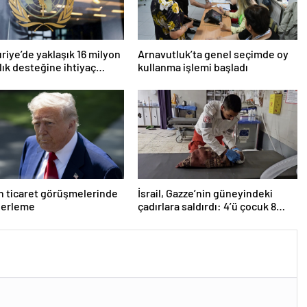
riye’de yaklaşık 16 milyon
Arnavutluk’ta genel seçimde oy
ğlık desteğine ihtiyaç
kullanma işlemi başladı
r
 ticaret görüşmelerinde
İsrail, Gazze’nin güneyindeki
lerleme
çadırlara saldırdı: 4’ü çocuk 8
Filistinli hayatını kaybetti