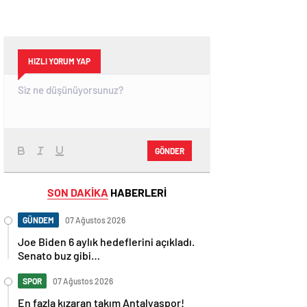
HIZLI YORUM YAP
GÖNDER
SON DAKİKA
HABERLERİ
GÜNDEM
07 Ağustos 2026
Joe Biden 6 aylık hedeflerini açıkladı.
Senato buz gibi…
SPOR
07 Ağustos 2026
En fazla kızaran takım Antalyaspor!