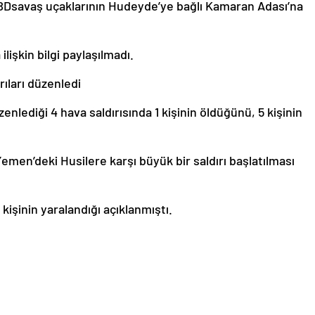
ABDsavaş uçaklarının Hudeyde’ye bağlı Kamaran Adası’na
işkin bilgi paylaşılmadı.
ıları düzenledi
nlediği 4 hava saldırısında 1 kişinin öldüğünü, 5 kişinin
men’deki Husilere karşı büyük bir saldırı başlatılması
 kişinin yaralandığı açıklanmıştı.
le ilgili olarak yasal bildirimlerinizi bize iletişim sayfası