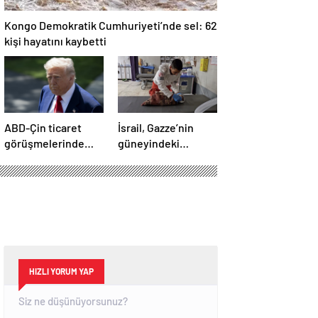
Kongo Demokratik Cumhuriyeti’nde sel: 62
kişi hayatını kaybetti
ABD-Çin ticaret
İsrail, Gazze’nin
görüşmelerinde
güneyindeki
büyük ilerleme
çadırlara saldırdı:
4’ü çocuk 8 Filistinli
hayatını kaybetti
HIZLI YORUM YAP