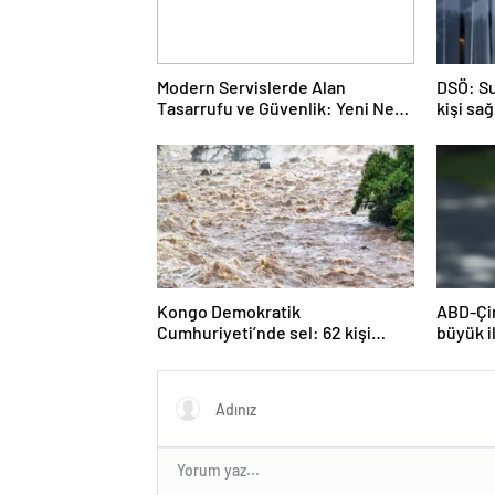
Modern Servislerde Alan
DSÖ: Su
Tasarrufu ve Güvenlik: Yeni Nesil
kişi sa
Lift Çözümleri
duyuyo
Kongo Demokratik
ABD-Çin
Cumhuriyeti’nde sel: 62 kişi
büyük i
hayatını kaybetti