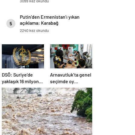
3099 kez okundu
Putin’den Ermenistan’ı yıkan
açıklama: Karabağ
5
Azerbaycan’ın ayrılmaz bir
2240 kez okundu
parçasıdır!
DSÖ: Suriye’de
Arnavutluk’ta genel
yaklaşık 16 milyon
seçimde oy
kişi sağlık
kullanma işlemi
desteğine ihtiyaç
başladı
duyuyor