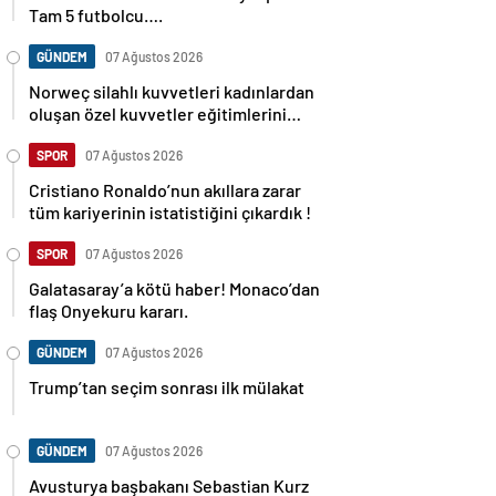
Tam 5 futbolcu….
GÜNDEM
07 Ağustos 2026
Norweç silahlı kuvvetleri kadınlardan
oluşan özel kuvvetler eğitimlerini
başlattı.
SPOR
07 Ağustos 2026
Cristiano Ronaldo’nun akıllara zarar
tüm kariyerinin istatistiğini çıkardık !
SPOR
07 Ağustos 2026
Galatasaray’a kötü haber! Monaco’dan
flaş Onyekuru kararı.
GÜNDEM
07 Ağustos 2026
Trump’tan seçim sonrası ilk mülakat
GÜNDEM
07 Ağustos 2026
Avusturya başbakanı Sebastian Kurz