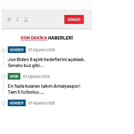
GÖNDER
SON DAKİKA
HABERLERİ
GÜNDEM
07 Ağustos 2026
Joe Biden 6 aylık hedeflerini açıkladı.
Senato buz gibi…
SPOR
07 Ağustos 2026
En fazla kızaran takım Antalyaspor!
Tam 5 futbolcu….
GÜNDEM
07 Ağustos 2026
Norweç silahlı kuvvetleri kadınlardan
oluşan özel kuvvetler eğitimlerini
başlattı.
SPOR
07 Ağustos 2026