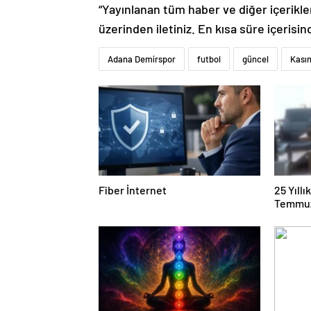
“Yayınlanan tüm haber ve diğer içerikler i
üzerinden iletiniz. En kısa süre içerisin
Adana Demirspor
futbol
güncel
Kası
Fiber İnternet
25 Yıll
Temmuz
Duruşma