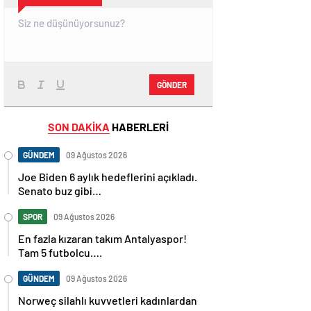
GÖNDER
SON DAKİKA
HABERLERİ
GÜNDEM
09 Ağustos 2026
Joe Biden 6 aylık hedeflerini açıkladı.
Senato buz gibi…
SPOR
09 Ağustos 2026
En fazla kızaran takım Antalyaspor!
Tam 5 futbolcu….
GÜNDEM
09 Ağustos 2026
Norweç silahlı kuvvetleri kadınlardan