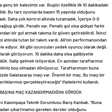
a genç bir kalecimiz var. Bugün özellikle ilk 10 dakikadaki
ildi. Bu tarz oyunlarda bazen 15 yaşında olduğunu
madı. Daha çok kontrol altında tutamadık. İçeriye 0-0
lup girdik. Penaltı var. Penaltı gol olsa gidişat farklı
ından bir gol atmak takıma öz güven getirebilirdi. İkinci
rol atlında tutan bir takım vardı. Ali’nin performansından
le ediyor. Ali gibi oyuncuları yedek oyuncu olarak değil,
larak görüyorum. 10 dakika daha olsa galibiyetle
ördük. Galip gelmek istiyorduk. En azından taraftarımız
 elimiz boş olmadan dönüyoruz. Taraftarımızın buna
zde Galatasaray maçı var. Önemli bir maç. Bu maçı bir
zırlıklarımızı gerçekleştireceğiz” ifadelerini kullandı.
K BAŞINA MAÇ KAZANDIRMADIĞINI GÖRDÜK
den Kasımpaşa Teknik Sorumlusu Barış Kanbak, “Buna
Oradan çıkartmamız gereken dersler olduğunu