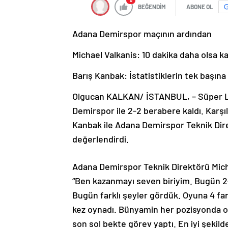
0
BEĞENDİM
ABONE OL
Adana Demirspor maçının ardından
Michael Valkanis: 10 dakika daha olsa ka
Barış Kanbak: İstatistiklerin tek başı
Olgucan KALKAN/ İSTANBUL, – Süper Li
Demirspor ile 2-2 berabere kaldı. Kar
Kanbak ile Adana Demirspor Teknik Dire
değerlendirdi.
Adana Demirspor Teknik Direktörü Michae
“Ben kazanmayı seven biriyim. Bugün 2-
Bugün farklı şeyler gördük. Oyuna 4 far
kez oynadı. Bünyamin her pozisyonda oy
son sol bekte görev yaptı. En iyi şeki