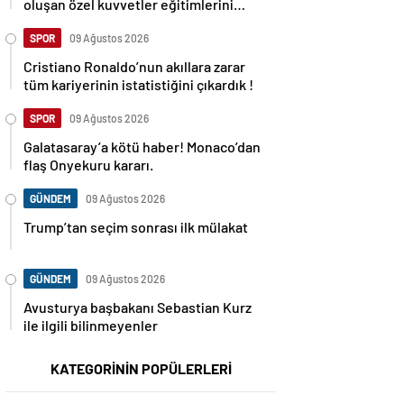
oluşan özel kuvvetler eğitimlerini
başlattı.
SPOR
09 Ağustos 2026
Cristiano Ronaldo’nun akıllara zarar
tüm kariyerinin istatistiğini çıkardık !
SPOR
09 Ağustos 2026
Galatasaray’a kötü haber! Monaco’dan
flaş Onyekuru kararı.
GÜNDEM
09 Ağustos 2026
Trump’tan seçim sonrası ilk mülakat
GÜNDEM
09 Ağustos 2026
Avusturya başbakanı Sebastian Kurz
ile ilgili bilinmeyenler
KATEGORİNİN POPÜLERLERİ