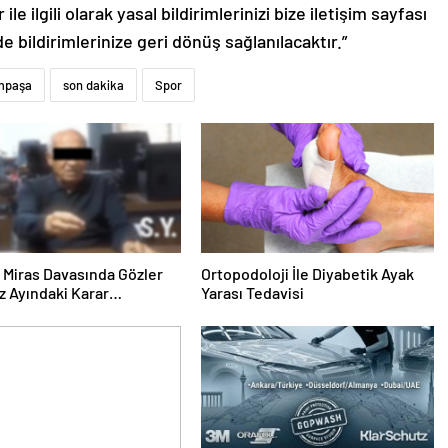
le ilgili olarak yasal bildirimlerinizi bize iletişim sayfası
de bildirimlerinize geri dönüş sağlanılacaktır.”
mpaşa
son dakika
Spor
ık Miras Davasında Gözler
Ortopodoloji İle Diyabetik Ayak
 Ayındaki Karar
Yarası Tedavisi
sına Çevrildi