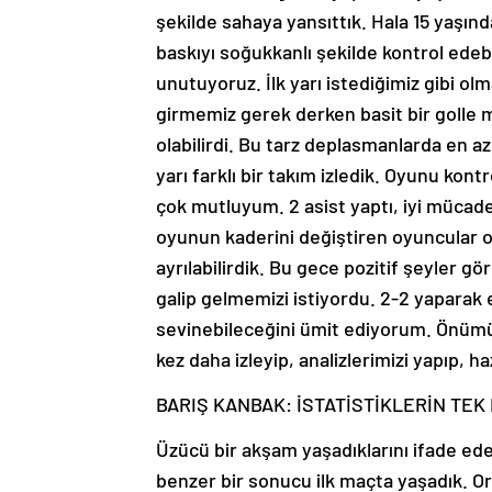
şekilde sahaya yansıttık. Hala 15 yaşınd
baskıyı soğukkanlı şekilde kontrol edeb
unutuyoruz. İlk yarı istediğimiz gibi ol
girmemiz gerek derken basit bir golle mağ
olabilirdi. Bu tarz deplasmanlarda en az
yarı farklı bir takım izledik. Oyunu kont
çok mutluyum. 2 asist yaptı, iyi mücade
oyunun kaderini değiştiren oyuncular o
ayrılabilirdik. Bu gece pozitif şeyler g
galip gelmemizi istiyordu. 2-2 yaparak
sevinebileceğini ümit ediyorum. Önümü
kez daha izleyip, analizlerimizi yapıp, ha
BARIŞ KANBAK: İSTATİSTİKLERİN TE
Üzücü bir akşam yaşadıklarını ifade e
benzer bir sonucu ilk maçta yaşadık. 