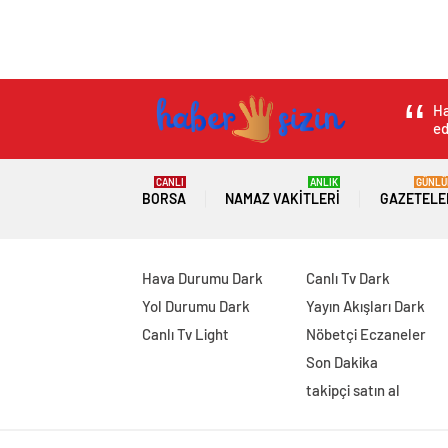
Ha
ed
CANLI
ANLIK
GÜNLÜ
BORSA
NAMAZ VAKITLERI
GAZETELE
Hava Durumu Dark
Canlı Tv Dark
Yol Durumu Dark
Yayın Akışları Dark
Canlı Tv Light
Nöbetçi Eczaneler
Son Dakika
takipçi satın al