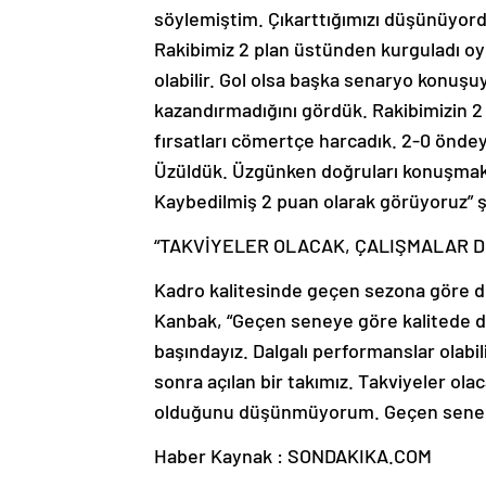
söylemiştim. Çıkarttığımızı düşünüyord
Rakibimiz 2 plan üstünden kurguladı oyu
olabilir. Gol olsa başka senaryo konuşuyo
kazandırmadığını gördük. Rakibimizin 2 
fırsatları cömertçe harcadık. 2-0 önde
Üzüldük. Üzgünken doğruları konuşmak z
Kaybedilmiş 2 puan olarak görüyoruz” 
“TAKVİYELER OLACAK, ÇALIŞMALAR D
Kadro kalitesinde geçen sezona göre dü
Kanbak, “Geçen seneye göre kalitede
başındayız. Dalgalı performanslar olabil
sonra açılan bir takımız. Takviyeler ol
olduğunu düşünmüyorum. Geçen senede
Haber Kaynak : SONDAKIKA.COM