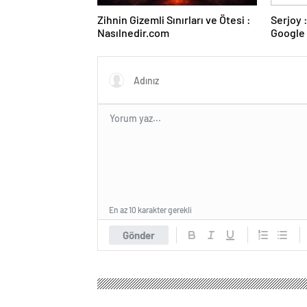
Zihnin Gizemli Sınırları ve Ötesi :
Serjoy : Dijital Medya Ajansı,
Nasılnedir.com
Google 
ve Web 
En az 10 karakter gerekli
Gönder