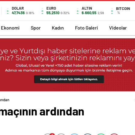
DOLAR
EURO
ALTIN
BITCOIN
47,7436
55,2510
6.660,55
%
0.18%
0.32%
2,59
Ekonomi
Spor
Kadın
Foto Galeri
Videolar
ından
maçının ardından