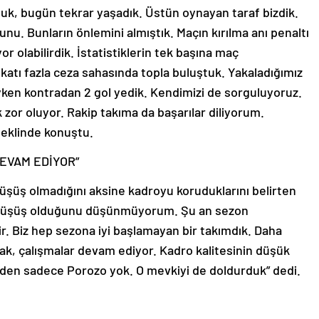
uk, bugün tekrar yaşadık. Üstün oynayan taraf bizdik.
nu. Bunların önlemini almıştık. Maçın kırılma anı penaltı
r olabilirdik. İstatistiklerin tek başına maç
katı fazla ceza sahasında topla buluştuk. Yakaladığımız
yken kontradan 2 gol yedik. Kendimizi de sorguluyoruz.
or oluyor. Rakip takıma da başarılar diliyorum.
şeklinde konuştu.
EVAM EDİYOR”
şüş olmadığını aksine kadroyu koruduklarını belirten
 düşüş olduğunu düşünmüyorum. Şu an sezon
ir. Biz hep sezona iyi başlamayan bir takımdık. Daha
acak, çalışmalar devam ediyor. Kadro kalitesinin düşük
n sadece Porozo yok. O mevkiyi de doldurduk” dedi.