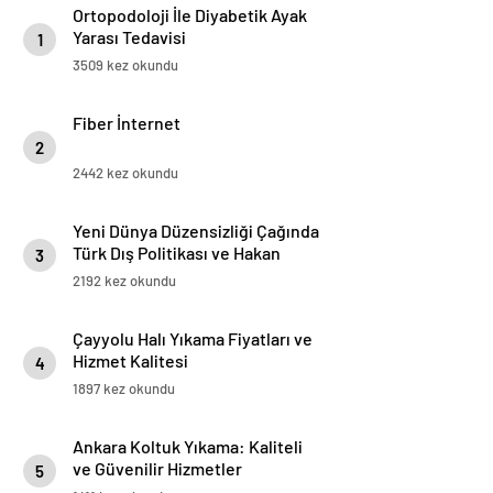
Ortopodoloji İle Diyabetik Ayak
Yarası Tedavisi
1
3509 kez okundu
Fiber İnternet
2
2442 kez okundu
Yeni Dünya Düzensizliği Çağında
Türk Dış Politikası ve Hakan
3
Fidan Faktörü
2192 kez okundu
Çayyolu Halı Yıkama Fiyatları ve
Hizmet Kalitesi
4
1897 kez okundu
Ankara Koltuk Yıkama: Kaliteli
ve Güvenilir Hizmetler
5