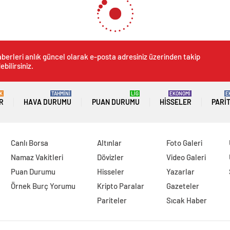
berleri anlık güncel olarak e-posta adresiniz üzerinden takip
ebilirsiniz.
K
TAHMİNİ
LİG
EKONOMİ
E
R
HAVA DURUMU
PUAN DURUMU
HISSELER
PARI
Canlı Borsa
Altınlar
Foto Galeri
Namaz Vakitleri
Dövizler
Video Galeri
Puan Durumu
Hisseler
Yazarlar
Örnek Burç Yorumu
Kripto Paralar
Gazeteler
Pariteler
Sıcak Haber