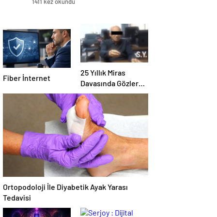
1411 kez okundu
25 Yıllık Miras
Fiber İnternet
Davasında Gözler
Temmuz Ayındaki
Karar Duruşmasına
Çevrildi
Ortopodoloji İle Diyabetik Ayak Yarası
Tedavisi