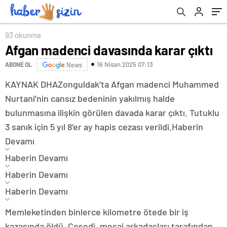
93 okunma
Afgan madenci davasında karar çıktı
16 Nisan 2025 07:13
ABONE OL
News
KAYNAK
DHA
Zonguldak’ta Afgan madenci Muhammed
Nurtani’nin cansız bedeninin yakılmış halde
bulunmasına ilişkin görülen davada karar çıktı. Tutuklu
3 sanık için 5 yıl 8’er ay hapis cezası verildi.
Haberin
Devamı
Haberin Devamı
Haberin Devamı
Haberin Devamı
Memleketinden binlerce kilometre ötede bir iş
kazasında öldü. Cesedi, mesai arkadaşları tarafından