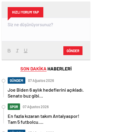
HIZLI YORUM YAP
GÖNDER
SON DAKİKA
HABERLERİ
GÜNDEM
07 Ağustos 2026
Joe Biden 6 aylık hedeflerini açıkladı.
Senato buz gibi…
SPOR
07 Ağustos 2026
En fazla kızaran takım Antalyaspor!
Tam 5 futbolcu….