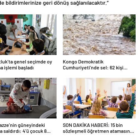
de bildirimlerinize geri dönüş sağlanılacaktır.”
luk’ta genel seçimde oy
Kongo Demokratik
a işlemi başladı
Cumhuriyeti’nde sel: 62 kişi
hayatını kaybetti
 Gazze’nin güneyindeki
SON DAKİKA HABERİ: 15 bin
a saldırdı: 4’ü çocuk 8
sözleşmeli öğretmen atamasında
li hayatını kaybetti
sözlü sınava hak kazanan adaylar