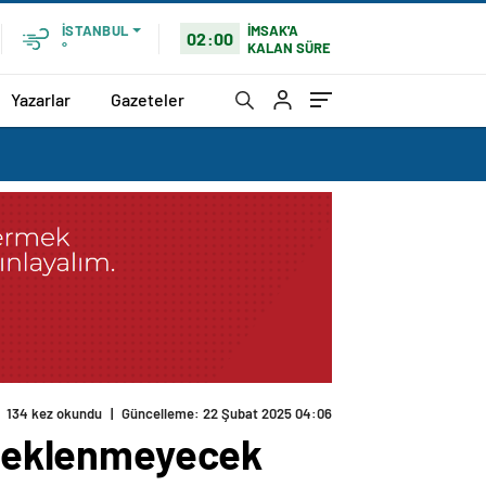
İMSAK'A
İSTANBUL
02:00
KALAN SÜRE
°
Yazarlar
Gazeteler
134 kez okundu
|
Güncelleme: 22 Şubat 2025 04:06
y beklenmeyecek