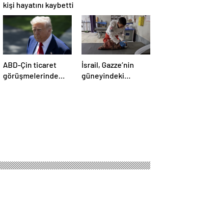
kişi hayatını kaybetti
ABD-Çin ticaret
İsrail, Gazze’nin
görüşmelerinde
güneyindeki
büyük ilerleme
çadırlara saldırdı:
4’ü çocuk 8 Filistinli
hayatını kaybetti