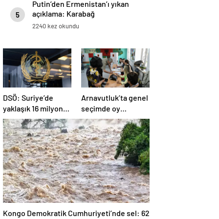
Putin’den Ermenistan’ı yıkan
açıklama: Karabağ
5
Azerbaycan’ın ayrılmaz bir
2240 kez okundu
parçasıdır!
DSÖ: Suriye’de
Arnavutluk’ta genel
yaklaşık 16 milyon
seçimde oy
kişi sağlık
kullanma işlemi
desteğine ihtiyaç
başladı
duyuyor
Kongo Demokratik Cumhuriyeti’nde sel: 62