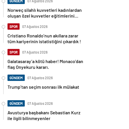
GÜNDEM
07 Ağustos 2026
Norweç silahlı kuvvetleri kadınlardan
oluşan özel kuvvetler eğitimlerini
başlattı.
SPOR
07 Ağustos 2026
Cristiano Ronaldo’nun akıllara zarar
tüm kariyerinin istatistiğini çıkardık !
SPOR
07 Ağustos 2026
Galatasaray’a kötü haber! Monaco’dan
flaş Onyekuru kararı.
GÜNDEM
07 Ağustos 2026
Trump’tan seçim sonrası ilk mülakat
GÜNDEM
07 Ağustos 2026
Avusturya başbakanı Sebastian Kurz
ile ilgili bilinmeyenler