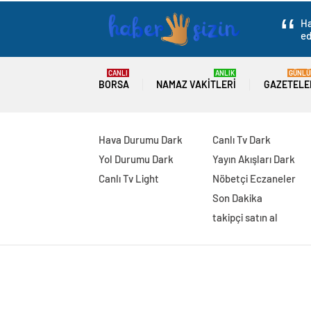
Ha
ed
CANLI
ANLIK
GÜNLÜ
BORSA
NAMAZ VAKITLERI
GAZETELE
Hava Durumu Dark
Canlı Tv Dark
Yol Durumu Dark
Yayın Akışları Dark
Canlı Tv Light
Nöbetçi Eczaneler
Son Dakika
takipçi satın al