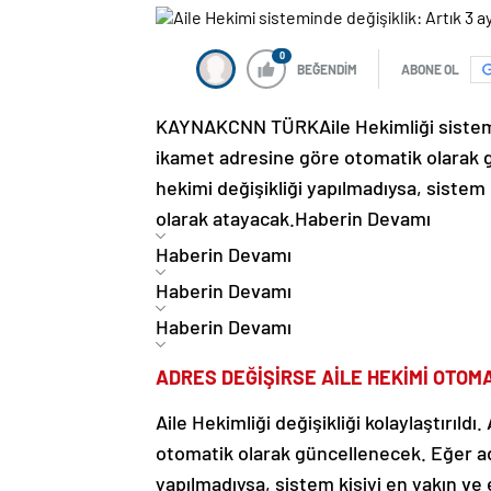
0
BEĞENDİM
ABONE OL
KAYNAK
CNN TÜRK
Aile Hekimliği sistem
ikamet adresine göre otomatik olarak g
hekimi değişikliği yapılmadıysa, sistem
olarak atayacak.
Haberin Devamı
Haberin Devamı
Haberin Devamı
Haberin Devamı
ADRES DEĞİŞİRSE AİLE HEKİMİ OTOM
Aile Hekimliği değişikliği kolaylaştırıld
otomatik olarak güncellenecek. Eğer adr
yapılmadıysa, sistem kişiyi en yakın ve