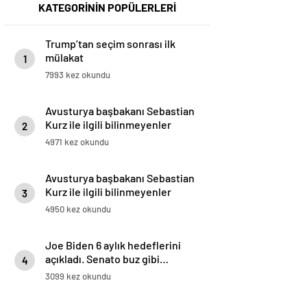
KATEGORİNİN POPÜLERLERİ
Trump’tan seçim sonrası ilk
mülakat
1
7993 kez okundu
Avusturya başbakanı Sebastian
Kurz ile ilgili bilinmeyenler
2
4971 kez okundu
Avusturya başbakanı Sebastian
Kurz ile ilgili bilinmeyenler
3
4950 kez okundu
Joe Biden 6 aylık hedeflerini
açıkladı. Senato buz gibi…
4
3099 kez okundu