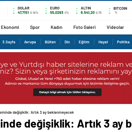
DOLAR
EURO
ALTIN
BITCOIN
47,7151
55,0293
6.541,20
%
0.16%
0%
0,75
Ekonomi
Spor
Kadın
Foto Galeri
Videolar
3.Sayfa
Avrupa
Bülten
Din
Eğitim
Hayat
Politika
teminde değişiklik: Artık 3 ay beklenmeyecek
inde değişiklik: Artık 3 a