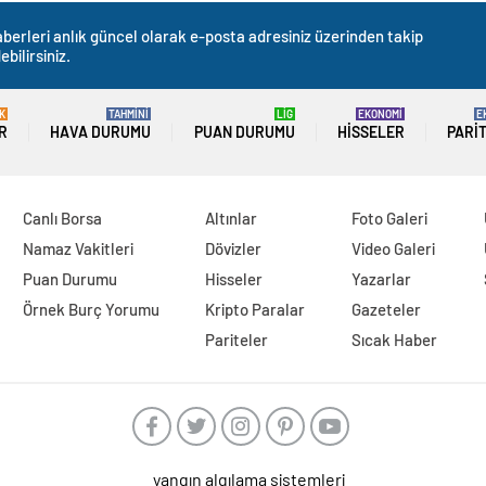
berleri anlık güncel olarak e-posta adresiniz üzerinden takip
ebilirsiniz.
K
TAHMİNİ
LİG
EKONOMİ
E
R
HAVA DURUMU
PUAN DURUMU
HISSELER
PARI
Canlı Borsa
Altınlar
Foto Galeri
Namaz Vakitleri
Dövizler
Video Galeri
Puan Durumu
Hisseler
Yazarlar
Örnek Burç Yorumu
Kripto Paralar
Gazeteler
Pariteler
Sıcak Haber
yangın algılama sistemleri