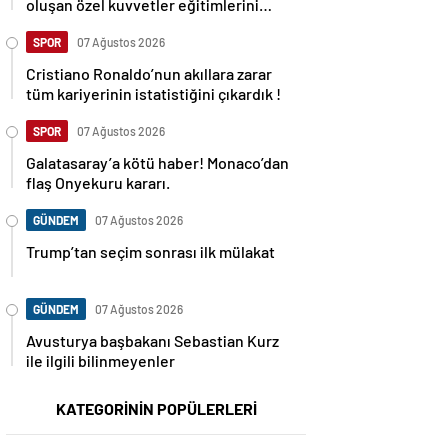
oluşan özel kuvvetler eğitimlerini
başlattı.
SPOR
07 Ağustos 2026
Cristiano Ronaldo’nun akıllara zarar
tüm kariyerinin istatistiğini çıkardık !
SPOR
07 Ağustos 2026
Galatasaray’a kötü haber! Monaco’dan
flaş Onyekuru kararı.
GÜNDEM
07 Ağustos 2026
Trump’tan seçim sonrası ilk mülakat
GÜNDEM
07 Ağustos 2026
Avusturya başbakanı Sebastian Kurz
ile ilgili bilinmeyenler
KATEGORİNİN POPÜLERLERİ