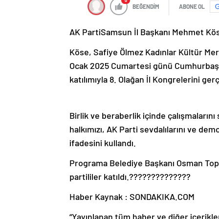
0
BEĞENDİM
ABONE OL
AK PartiSamsun İl Başkanı Mehmet Köse, 
Köse, Safiye Ölmez Kadınlar Kültür Me
Ocak 2025 Cumartesi günü Cumhurbaşka
katılımıyla 8. Olağan İl Kongrelerini ger
Birlik ve beraberlik içinde çalışmaları
halkımızı, AK Parti sevdalılarını ve de
ifadesini kullandı.
Programa Belediye Başkanı Osman Topal
partililer katıldı.??????????????
Haber Kaynak : SONDAKIKA.COM
“Yayınlanan tüm haber ve diğer içerikler i