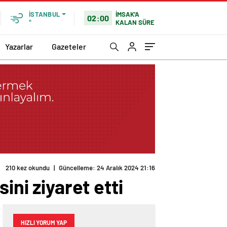
İMSAK'A
İSTANBUL
02:00
KALAN SÜRE
°
Yazarlar
Gazeteler
210 kez okundu
|
Güncelleme: 24 Aralık 2024 21:16
ini ziyaret etti
HIZLI YORUM YAP