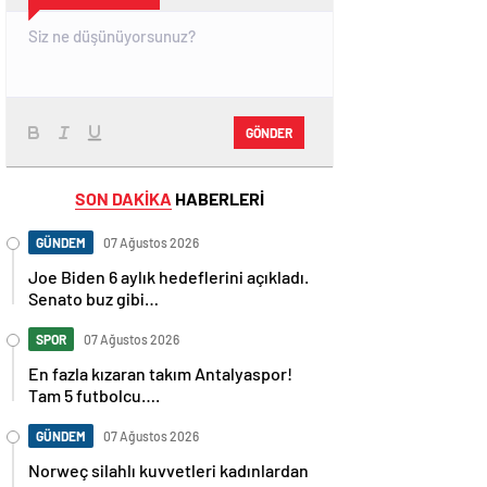
GÖNDER
SON DAKİKA
HABERLERİ
GÜNDEM
07 Ağustos 2026
Joe Biden 6 aylık hedeflerini açıkladı.
Senato buz gibi…
SPOR
07 Ağustos 2026
En fazla kızaran takım Antalyaspor!
Tam 5 futbolcu….
GÜNDEM
07 Ağustos 2026
Norweç silahlı kuvvetleri kadınlardan