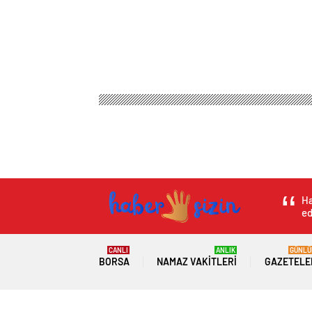
Ha
ed
CANLI
ANLIK
GÜNLÜ
BORSA
NAMAZ VAKITLERI
GAZETELE