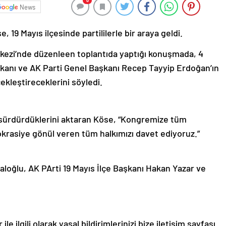
0
News
19 Mayıs ilçesinde partililerle bir araya geldi.
rkezi’nde düzenleen toplantıda yaptığı konuşmada, 4
nı ve AK Parti Genel Başkanı Recep Tayyip Erdoğan’ın
çekleştireceklerini söyledi.
nı sürdürdüklerini aktaran Köse, “Kongremize tüm
mokrasiye gönül veren tüm halkımızı davet ediyoruz.”
oğlu, AK PArti 19 Mayıs İlçe Başkanı Hakan Yazar ve
le ilgili olarak yasal bildirimlerinizi bize iletişim sayfası