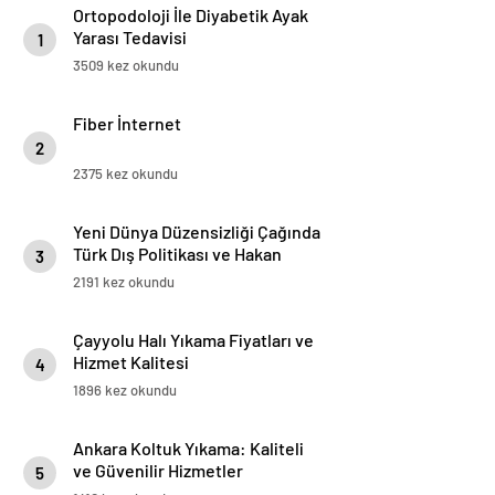
Ortopodoloji İle Diyabetik Ayak
Yarası Tedavisi
1
3509 kez okundu
Fiber İnternet
2
2375 kez okundu
Yeni Dünya Düzensizliği Çağında
Türk Dış Politikası ve Hakan
3
Fidan Faktörü
2191 kez okundu
Çayyolu Halı Yıkama Fiyatları ve
Hizmet Kalitesi
4
1896 kez okundu
Ankara Koltuk Yıkama: Kaliteli
ve Güvenilir Hizmetler
5