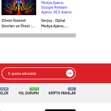
Zihnin Gizemli
Serjoy : Dijital
Sınırları ve Ötesi :
Medya Ajansı,
Nasılnedir.com
Google Reklam
Ajansı, SEO Ajansı
ve Web Tasarım
Ajansı
KONOMİ
TRAFİK
CANLI
TELER
YOL DURUMU
KRIPTO PARALAR