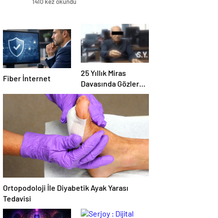
1410 kez okundu
25 Yıllık Miras
Fiber İnternet
Davasında Gözler
Temmuz Ayındaki
Karar Duruşmasına
Çevrildi
Ortopodoloji İle Diyabetik Ayak Yarası
Tedavisi