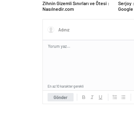
Zihnin Gizemli Sınırları ve Ötesi :
Serjoy : Dijital Medya Ajansı,
Nasılnedir.com
Google 
ve Web 
En az 10 karakter gerekli
Gönder