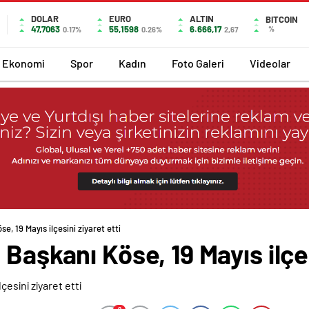
DOLAR
EURO
ALTIN
BITCOIN
47,7063
55,1598
6.666,17
%
0.17%
0.26%
2,67
Ekonomi
Spor
Kadın
Foto Galeri
Videolar
e, 19 Mayıs ilçesini ziyaret etti
Başkanı Köse, 19 Mayıs ilçes