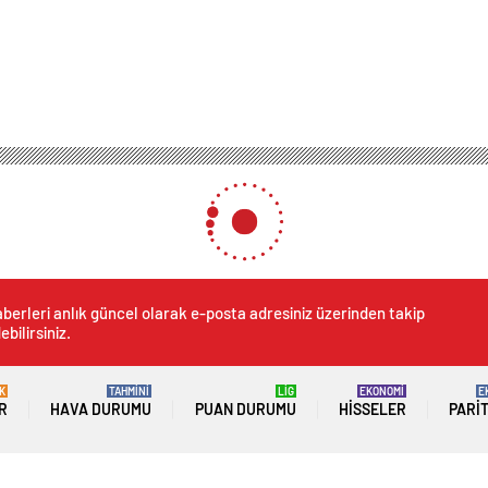
berleri anlık güncel olarak e-posta adresiniz üzerinden takip
ebilirsiniz.
K
TAHMİNİ
LİG
EKONOMİ
E
R
HAVA DURUMU
PUAN DURUMU
HISSELER
PARI