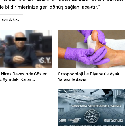
de bildirimlerinize geri dönüş sağlanılacaktır.”
son dakika
ık Miras Davasında Gözler
Ortopodoloji İle Diyabetik Ayak
 Ayındaki Karar
Yarası Tedavisi
sına Çevrildi