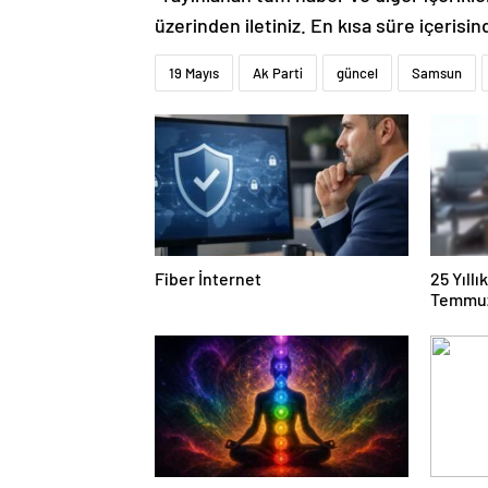
üzerinden iletiniz. En kısa süre içerisin
19 Mayıs
Ak Parti
güncel
Samsun
Fiber İnternet
25 Yıll
Temmuz
Duruşma