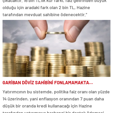
çıkacaktır. 16 bin TL’lik kur farkı, faiz gelirinden büyük
olduğu için aradaki fark olan 2 bin TL, Hazine
tarafından mevduat sahibine ödenecektir.”
GARİBAN DÖVİZ SAHİBİNİ FONLAMAMAKTA…
Yatırımcının bu sistemde, politika faiz oranı olan yüzde
14 üzerinden, yani enflasyon oranından 7 puan daha
düşük bir oranda kredi kullanacağı için Hazine
tarafından yatırımcıya herhangi bir destek ödemesi