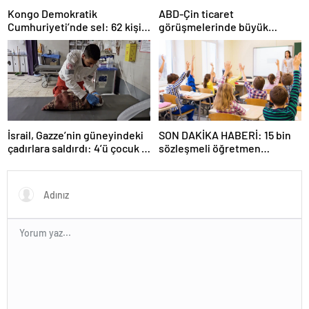
Kongo Demokratik
ABD-Çin ticaret
Cumhuriyeti’nde sel: 62 kişi
görüşmelerinde büyük
hayatını kaybetti
ilerleme
İsrail, Gazze’nin güneyindeki
SON DAKİKA HABERİ: 15 bin
çadırlara saldırdı: 4’ü çocuk 8
sözleşmeli öğretmen
Filistinli hayatını kaybetti
atamasında sözlü sınava hak
kazanan adaylar açıklandı