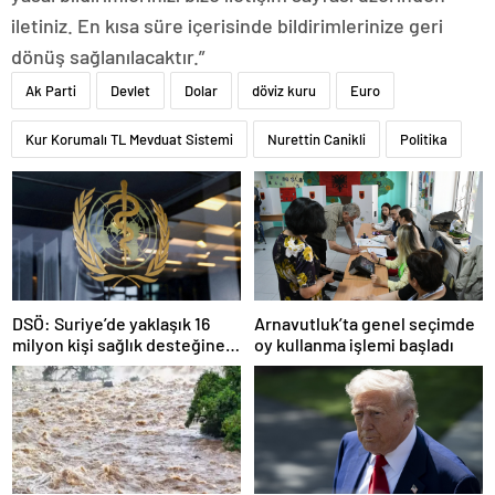
iletiniz. En kısa süre içerisinde bildirimlerinize geri
dönüş sağlanılacaktır.”
Ak Parti
Devlet
Dolar
döviz kuru
Euro
Kur Korumalı TL Mevduat Sistemi
Nurettin Canikli
Politika
DSÖ: Suriye’de yaklaşık 16
Arnavutluk’ta genel seçimde
milyon kişi sağlık desteğine
oy kullanma işlemi başladı
ihtiyaç duyuyor