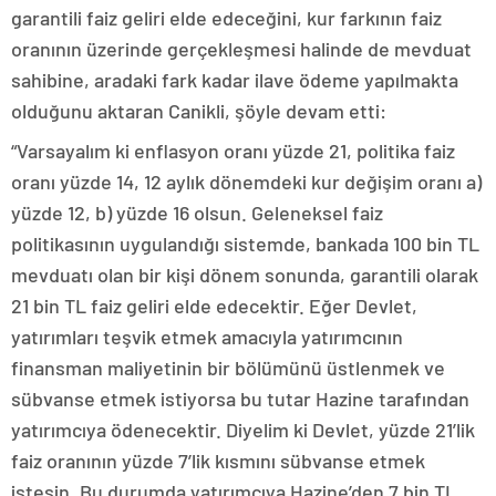
garantili faiz geliri elde edeceğini, kur farkının faiz
oranının üzerinde gerçekleşmesi halinde de mevduat
sahibine, aradaki fark kadar ilave ödeme yapılmakta
olduğunu aktaran Canikli, şöyle devam etti:
“Varsayalım ki enflasyon oranı yüzde 21, politika faiz
oranı yüzde 14, 12 aylık dönemdeki kur değişim oranı a)
yüzde 12, b) yüzde 16 olsun. Geleneksel faiz
politikasının uygulandığı sistemde, bankada 100 bin TL
mevduatı olan bir kişi dönem sonunda, garantili olarak
21 bin TL faiz geliri elde edecektir. Eğer Devlet,
yatırımları teşvik etmek amacıyla yatırımcının
finansman maliyetinin bir bölümünü üstlenmek ve
sübvanse etmek istiyorsa bu tutar Hazine tarafından
yatırımcıya ödenecektir. Diyelim ki Devlet, yüzde 21’lik
faiz oranının yüzde 7’lik kısmını sübvanse etmek
istesin. Bu durumda yatırımcıya Hazine’den 7 bin TL