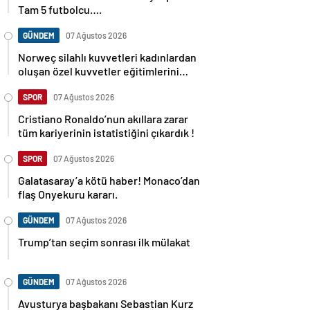
Tam 5 futbolcu….
GÜNDEM
07 Ağustos 2026
Norweç silahlı kuvvetleri kadınlardan
oluşan özel kuvvetler eğitimlerini
başlattı.
SPOR
07 Ağustos 2026
Cristiano Ronaldo’nun akıllara zarar
tüm kariyerinin istatistiğini çıkardık !
SPOR
07 Ağustos 2026
Galatasaray’a kötü haber! Monaco’dan
flaş Onyekuru kararı.
GÜNDEM
07 Ağustos 2026
Trump’tan seçim sonrası ilk mülakat
GÜNDEM
07 Ağustos 2026
Avusturya başbakanı Sebastian Kurz