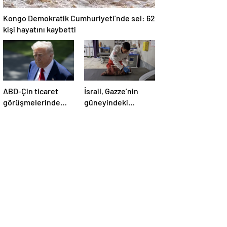
Kongo Demokratik Cumhuriyeti’nde sel: 62
kişi hayatını kaybetti
ABD-Çin ticaret
İsrail, Gazze’nin
görüşmelerinde
güneyindeki
büyük ilerleme
çadırlara saldırdı:
4’ü çocuk 8 Filistinli
hayatını kaybetti