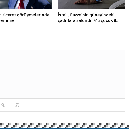
 ticaret görüşmelerinde
İsrail, Gazze’nin güneyindeki
lerleme
çadırlara saldırdı: 4’ü çocuk 8
Filistinli hayatını kaybetti