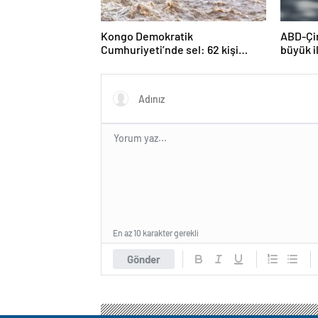
Kongo Demokratik
ABD-Çin
Cumhuriyeti’nde sel: 62 kişi
büyük i
hayatını kaybetti
En az 10 karakter gerekli
Gönder