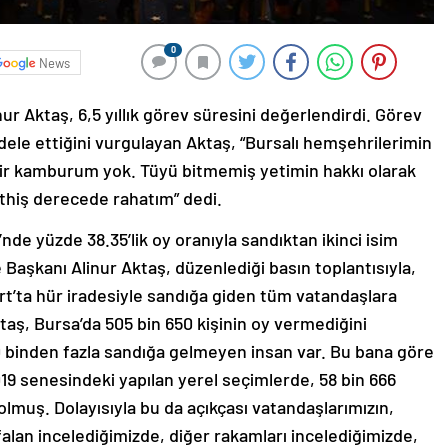
0
News
r Aktaş, 6,5 yıllık görev süresini değerlendirdi. Görev
dele ettiğini vurgulayan Aktaş, “Bursalı hemşehrilerimin
bir kamburum yok. Tüyü bitmemiş yetimin hakkı olarak
thiş derecede rahatım” dedi.
’nde yüzde 38.35’lik oy oranıyla sandıktan ikinci isim
Başkanı Alinur Aktaş, düzenlediği basın toplantısıyla,
art’ta hür iradesiyle sandığa giden tüm vatandaşlara
aş, Bursa’da 505 bin 650 kişinin oy vermediğini
10 binden fazla sandığa gelmeyen insan var. Bu bana göre
019 senesindeki yapılan yerel seçimlerde, 58 bin 666
olmuş. Dolayısıyla bu da açıkçası vatandaşlarımızın,
ı falan incelediğimizde, diğer rakamları incelediğimizde,