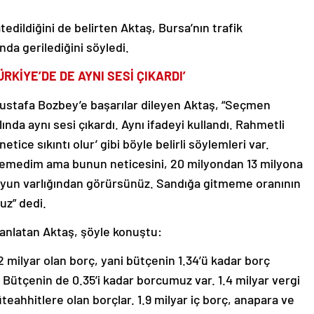
edildiğini de belirten Aktaş, Bursa’nın trafik
da gerilediğini söyledi.
RKİYE’DE DE AYNI SESİ ÇIKARDI’
stafa Bozbey’e başarılar dileyen Aktaş, “Seçmen
ında aynı sesi çıkardı. Aynı ifadeyi kullandı. Rahmetli
tice sıkıntı olur’ gibi böyle belirli söylemleri var.
lemedim ama bunun neticesini, 20 milyondan 13 milyona
oyun varlığından görürsünüz. Sandığa gitmeme oranının
uz” dedi.
nlatan Aktaş, şöyle konuştu:
2 milyar olan borç, yani bütçenin 1.34’ü kadar borç
 Bütçenin de 0.35’i kadar borcumuz var. 1.4 milyar vergi
eahhitlere olan borçlar. 1.9 milyar iç borç, anapara ve