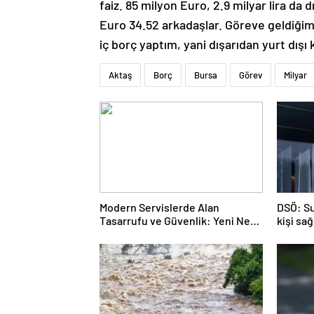
faiz. 85 milyon Euro, 2.9 milyar lira da 
Euro 34.52 arkadaşlar. Göreve geldiğim
iç borç yaptım, yani dışarıdan yurt dış
Aktaş
Borç
Bursa
Görev
Milyar
Modern Servislerde Alan
DSÖ: Su
Tasarrufu ve Güvenlik: Yeni Nesil
kişi sa
Lift Çözümleri
duyuyo