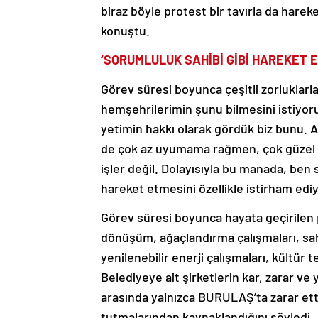
biraz böyle protest bir tavırla da harek
konuştu.
‘SORUMLULUK SAHİBİ GİBİ HAREKET 
Görev süresi boyunca çeşitli zorluklarl
hemşehrilerimin şunu bilmesini istiyo
yetimin hakkı olarak gördük biz bunu.
de çok az uyumama rağmen, çok güzel
işler değil. Dolayısıyla bu manada, ben 
hareket etmesini özellikle istirham ediy
Görev süresi boyunca hayata geçirilen p
dönüşüm, ağaçlandırma çalışmaları, sahil
yenilenebilir enerji çalışmaları, kültür 
Belediyeye ait şirketlerin kar, zarar ve 
arasında yalnızca BURULAŞ’ta zarar ett
tutmalarından kaynaklandığını söyledi.