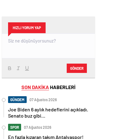
HIZLI YORUM YAP
GÖNDER
SON DAKİKA
HABERLERİ
GÜNDEM
07 Ağustos 2026
Joe Biden 6 aylık hedeflerini açıkladı.
Senato buz gibi…
SPOR
07 Ağustos 2026
En fazla kızaran takım Antalyaspor!