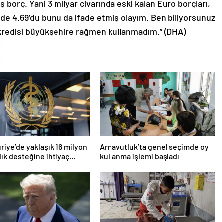
dış borç. Yani 3 milyar civarında eski kalan Euro borçları,
de 4.69’du bunu da ifade etmiş olayım. Ben biliyorsunuz
ı kredisi büyükşehire rağmen kullanmadım.” (DHA)
riye’de yaklaşık 16 milyon
Arnavutluk’ta genel seçimde oy
ğlık desteğine ihtiyaç
kullanma işlemi başladı
r