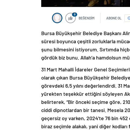
0
BEĞENDİM
ABONE OL
Bursa Büyükşehir Belediye Başkanı Alinu
süresi boyunca çeşitli zorluklarla müca
şunu bilmesini istiyorum. Sırtımda hiç
gördük biz bunu. Allah’a hamdolsun mü
31 Mart Mahalli İdareler Genel Seçimleri
olarak çıkan Bursa Büyükşehir Belediye 
görevdeki 6,5 yılını değerlendirdi. 31 M
yürekten teşekkür ettiğini söyleyen Akt
belirterek, “Bir önceki seçime göre, 2
ciddi dipnotlardan bir tanesi. Mesela 2
geçersiz oy varken, 2024’te 76 bin 452 
biraz seçimle alakalı, yani diğer kodlar