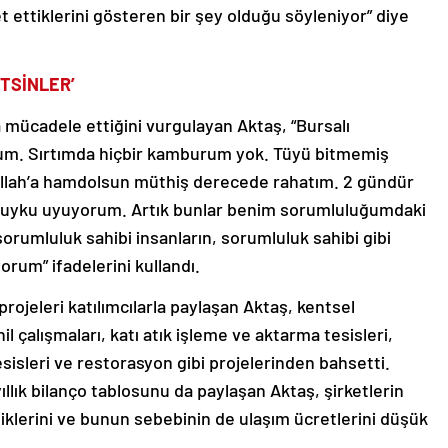
et ettiklerini gösteren bir şey olduğu söyleniyor” diye
ETSİNLER’
a mücadele ettiğini vurgulayan Aktaş, “Bursalı
rum. Sırtımda hiçbir kamburum yok. Tüyü bitmemiş
 Allah’a hamdolsun müthiş derecede rahatım. 2 gündür
 uyku uyuyorum. Artık bunlar benim sorumluluğumdaki
sorumluluk sahibi insanların, sorumluluk sahibi gibi
orum” ifadelerini kullandı.
rojeleri katılımcılarla paylaşan Aktaş, kentsel
 çalışmaları, katı atık işleme ve aktarma tesisleri,
tesisleri ve restorasyon gibi projelerinden bahsetti.
yıllık bilanço tablosunu da paylaşan Aktaş, şirketlerin
iklerini ve bunun sebebinin de ulaşım ücretlerini düşük