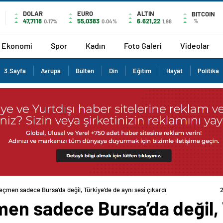
DOLAR
EURO
ALTIN
BITCOIN
47,7118
55,0383
6.621,22
%
0.17%
0.04%
1,98
Ekonomi
Spor
Kadın
Foto Galeri
Videolar
3.Sayfa
Avrupa
Bülten
Din
Eğitim
Hayat
Politika
eçmen sadece Bursa’da değil, Türkiye’de de aynı sesi çıkardı
en sadece Bursa’da değil, 