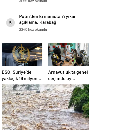
3099 kez okundu
Putin’den Ermenistan’ı yıkan
açıklama: Karabağ
5
Azerbaycan’ın ayrılmaz bir
2240 kez okundu
parçasıdır!
DSÖ: Suriye’de
Arnavutluk’ta genel
yaklaşık 16 milyon
seçimde oy
kişi sağlık
kullanma işlemi
desteğine ihtiyaç
başladı
duyuyor