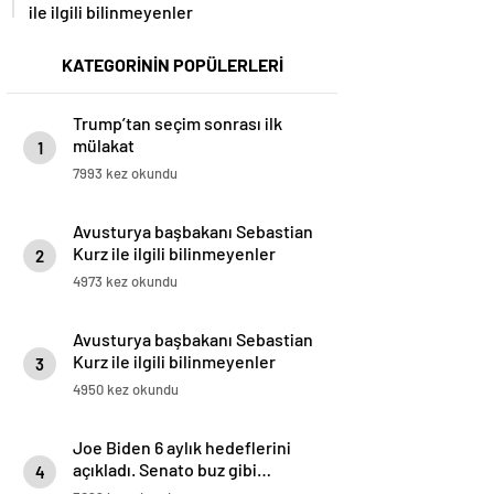
ile ilgili bilinmeyenler
KATEGORİNİN POPÜLERLERİ
Trump’tan seçim sonrası ilk
mülakat
1
7993 kez okundu
Avusturya başbakanı Sebastian
Kurz ile ilgili bilinmeyenler
2
4973 kez okundu
Avusturya başbakanı Sebastian
Kurz ile ilgili bilinmeyenler
3
4950 kez okundu
Joe Biden 6 aylık hedeflerini
açıkladı. Senato buz gibi…
4