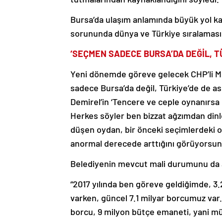
Bursa’da ulaşım anlamında büyük yol kat
sorununda dünya ve Türkiye sıralamasın
‘SEÇMEN SADECE BURSA’DA DEĞİL, TÜ
Yeni dönemde göreve gelecek CHP’li Mu
sadece Bursa’da değil, Türkiye’de de asl
Demirel’in ‘Tencere ve ceple oynanırsa ne
Herkes söyler ben bizzat ağzımdan din
düşen oydan, bir önceki seçimlerdeki 
anormal derecede arttığını görüyorsun
Belediyenin mevcut mali durumunu da a
“2017 yılında ben göreve geldiğimde, 3.
varken, güncel 7.1 milyar borcumuz var.
borcu, 9 milyon bütçe emaneti, yani müt