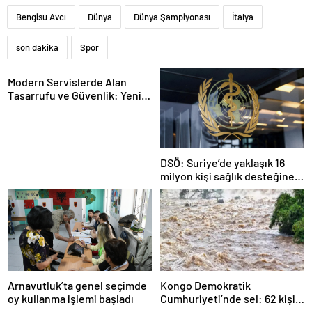
Bengisu Avcı
Dünya
Dünya Şampiyonası
İtalya
son dakika
Spor
Modern Servislerde Alan
Tasarrufu ve Güvenlik: Yeni
Nesil Lift Çözümleri
DSÖ: Suriye’de yaklaşık 16
milyon kişi sağlık desteğine
ihtiyaç duyuyor
Arnavutluk’ta genel seçimde
Kongo Demokratik
oy kullanma işlemi başladı
Cumhuriyeti’nde sel: 62 kişi
hayatını kaybetti