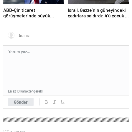
ABD-Çin ticaret
İsrail, Gazze’nin güneyindeki
görüşmelerinde büyük
çadırlara saldırdı: 4’ü çocuk 8
ilerleme
Filistinli hayatını kaybetti
En az 10 karakter gerekli
Gönder
155 okunma