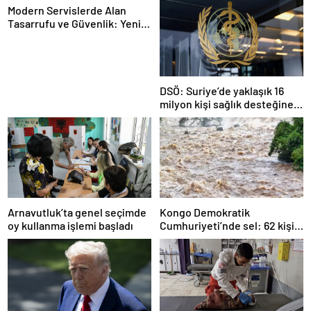
Modern Servislerde Alan
Tasarrufu ve Güvenlik: Yeni
Nesil Lift Çözümleri
DSÖ: Suriye’de yaklaşık 16
milyon kişi sağlık desteğine
ihtiyaç duyuyor
Arnavutluk’ta genel seçimde
Kongo Demokratik
oy kullanma işlemi başladı
Cumhuriyeti’nde sel: 62 kişi
hayatını kaybetti