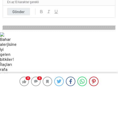
En az 10 karakter gerekli
Gönder
0
0
0
0
100 okunma
Bahar alerjisine iyi gelen bitkiler!
İlaçları rafa kaldırıyor…
8 Nisan 2025 06:08
ABONE OL
News