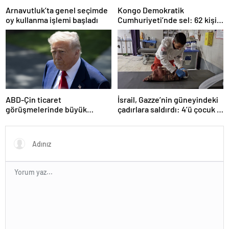
Arnavutluk’ta genel seçimde
Kongo Demokratik
oy kullanma işlemi başladı
Cumhuriyeti’nde sel: 62 kişi
hayatını kaybetti
ABD-Çin ticaret
İsrail, Gazze’nin güneyindeki
görüşmelerinde büyük
çadırlara saldırdı: 4’ü çocuk 8
ilerleme
Filistinli hayatını kaybetti