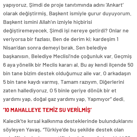
yapıyoruz. Şimdi de proje tanıtımında adını ‘Ankart’
olarak değiştirmiş. Başkent ismiyle gurur duyuyorum.
Başkent ismini Allah’ın izniyle hiçbirisi
değiştiremeyecek. Şimdi işi nereye getirdi? Onlar ne
veriyorsa bir fazlası. Ben de derim ki; kardeşim 1
Nisan’dan sonra demeyi bırak. Sen belediye
başkanısın. Belediye Meclisi’nde çoğunluk var. Geçmiş
6 aya yönelik bir Meclis kararı al. Bu ay kendi ilçende 50
bin tane bizim destek olduğumuz aile var. O arkadaşın
5 bin tane kaydı varmış. Tamam razıyım. Diğerlerini
zaten hallediyoruz. O 5 binle geriye dönük bir et
yardımı yap, doğal gaz yardımı yap. Yapmıyor” dedi.
’10 MAHALLEYE TEMİZ SU VERİLMİŞ’
Kalecik’te kırsal kalkınma desteklerinde bulunduklarını
söyleyen Yavaş, “Türkiye’de bu şekilde destek olan