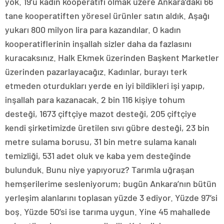
yok. 19’u kadın kooperatifi olmak üzere Ankara’daki 66
tane kooperatiften yöresel ürünler satın aldık. Aşağı
yukarı 800 milyon lira para kazandılar. O kadın
kooperatiflerinin inşallah sizler daha da fazlasını
kuracaksınız. Halk Ekmek üzerinden Başkent Marketler
üzerinden pazarlayacağız. Kadınlar, burayı terk
etmeden oturdukları yerde en iyi bildikleri işi yapıp,
inşallah para kazanacak. 2 bin 116 kişiye tohum
desteği, 1673 çiftçiye mazot desteği, 205 çiftçiye
kendi şirketimizde üretilen sıvı gübre desteği, 23 bin
metre sulama borusu, 31 bin metre sulama kanalı
temizliği, 531 adet oluk ve kaba yem desteğinde
bulunduk. Bunu niye yapıyoruz? Tarımla uğraşan
hemşerilerime sesleniyorum; bugün Ankara’nın bütün
yerleşim alanlarını toplasan yüzde 3 ediyor. Yüzde 97’si
boş. Yüzde 50’si ise tarıma uygun. Yine 45 mahallede