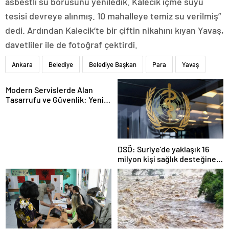
asbestli su borusunu yeniledik. Kalecik içme suyu
tesisi devreye alınmış. 10 mahalleye temiz su verilmiş”
dedi. Ardından Kalecik’te bir çiftin nikahını kıyan Yavaş,
davetliler ile de fotoğraf çektirdi.
Ankara
Belediye
Belediye Başkan
Para
Yavaş
Modern Servislerde Alan
Tasarrufu ve Güvenlik: Yeni
Nesil Lift Çözümleri
DSÖ: Suriye’de yaklaşık 16
milyon kişi sağlık desteğine
ihtiyaç duyuyor