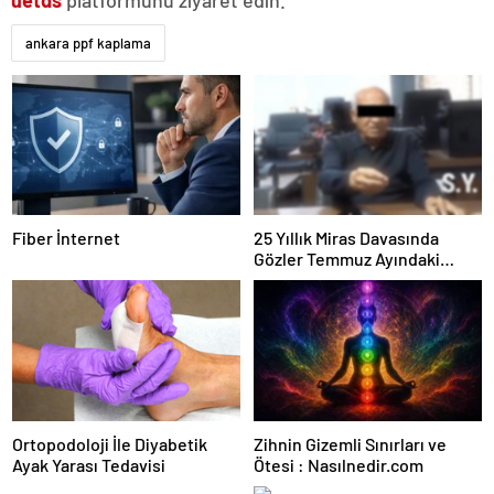
uetds
platformunu ziyaret edin.
ankara ppf kaplama
Fiber İnternet
25 Yıllık Miras Davasında
Gözler Temmuz Ayındaki
Karar Duruşmasına Çevrildi
Ortopodoloji İle Diyabetik
Zihnin Gizemli Sınırları ve
Ayak Yarası Tedavisi
Ötesi : Nasılnedir.com