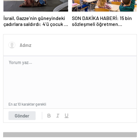
İsrail, Gazze’nin güneyindeki
SON DAKİKA HABERİ: 15 bin
çadırlara saldırdı: 4’ü çocuk 8
sözleşmeli öğretmen
Filistinli hayatını kaybetti
atamasında sözlü sınava hak
kazanan adaylar açıklandı
En az 10 karakter gerekli
Gönder