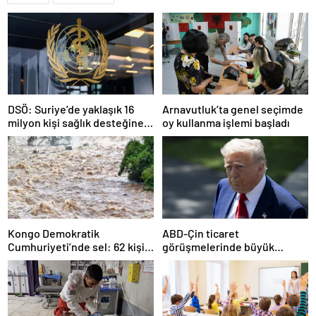
DSÖ: Suriye’de yaklaşık 16
Arnavutluk’ta genel seçimde
milyon kişi sağlık desteğine
oy kullanma işlemi başladı
ihtiyaç duyuyor
Kongo Demokratik
ABD-Çin ticaret
Cumhuriyeti’nde sel: 62 kişi
görüşmelerinde büyük
hayatını kaybetti
ilerleme