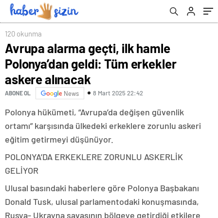
üzerinden çekildiği o huzurlu, güvenli
günleri hep birlikte…
120 okunma
Avrupa alarma geçti, ilk hamle
Polonya’dan geldi: Tüm erkekler
askere alınacak
8 Mart 2025 22:42
ABONE OL
News
Polonya hükümeti, “Avrupa’da değişen güvenlik
ortamı” karşısında ülkedeki erkeklere zorunlu askeri
eğitim getirmeyi düşünüyor.
POLONYA’DA ERKEKLERE ZORUNLU ASKERLİK
GELİYOR
Ulusal basındaki haberlere göre Polonya Başbakanı
Donald Tusk, ulusal parlamentodaki konuşmasında,
Rusya- Ukrayna savaşının bölgeye getirdiği etkilere