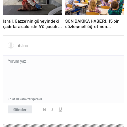
İsrail, Gazze’nin güneyindeki
SON DAKİKA HABERİ: 15 bin
çadırlara saldırdı: 4’ü çocuk 8
sözleşmeli öğretmen
Filistinli hayatını kaybetti
atamasında sözlü sınava hak
kazanan adaylar açıklandı
En az 10 karakter gerekli
Gönder