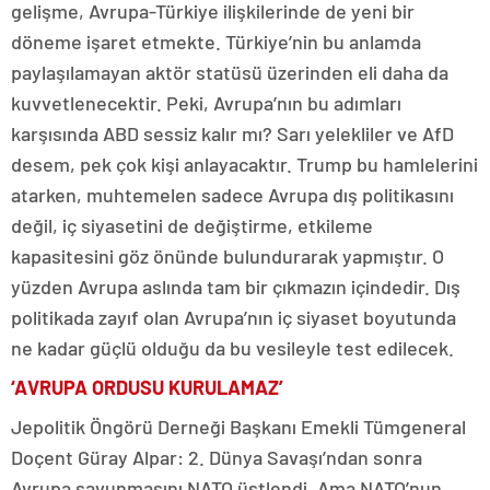
gelişme, Avrupa-Türkiye ilişkilerinde de yeni bir
döneme işaret etmekte. Türkiye’nin bu anlamda
paylaşılamayan aktör statüsü üzerinden eli daha da
kuvvetlenecektir. Peki, Avrupa’nın bu adımları
karşısında ABD sessiz kalır mı? Sarı yelekliler ve AfD
desem, pek çok kişi anlayacaktır. Trump bu hamlelerini
atarken, muhtemelen sadece Avrupa dış politikasını
değil, iç siyasetini de değiştirme, etkileme
kapasitesini göz önünde bulundurarak yapmıştır. O
yüzden Avrupa aslında tam bir çıkmazın içindedir. Dış
politikada zayıf olan Avrupa’nın iç siyaset boyutunda
ne kadar güçlü olduğu da bu vesileyle test edilecek.
‘AVRUPA ORDUSU KURULAMAZ’
Jepolitik Öngörü Derneği Başkanı Emekli Tümgeneral
Doçent Güray Alpar: 2. Dünya Savaşı’ndan sonra
Avrupa savunmasını NATO üstlendi. Ama NATO’nun