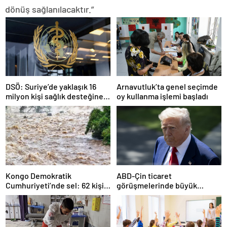
dönüş sağlanılacaktır.”
DSÖ: Suriye’de yaklaşık 16
Arnavutluk’ta genel seçimde
milyon kişi sağlık desteğine
oy kullanma işlemi başladı
ihtiyaç duyuyor
Kongo Demokratik
ABD-Çin ticaret
Cumhuriyeti’nde sel: 62 kişi
görüşmelerinde büyük
hayatını kaybetti
ilerleme