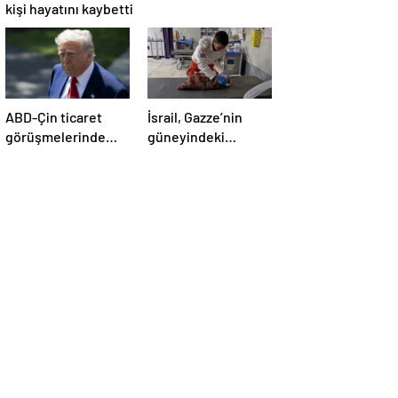
kişi hayatını kaybetti
ABD-Çin ticaret
İsrail, Gazze’nin
görüşmelerinde
güneyindeki
büyük ilerleme
çadırlara saldırdı:
4’ü çocuk 8 Filistinli
hayatını kaybetti