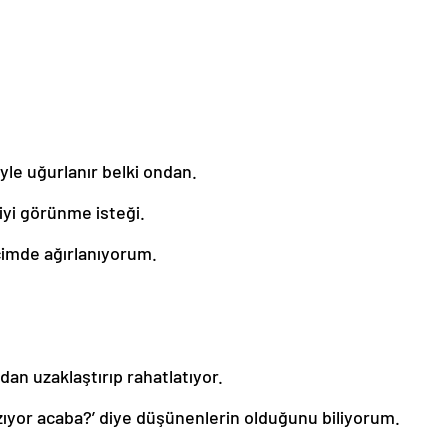
iyle uğurlanır belki ondan.
n iyi görünme isteği.
 biçimde ağırlanıyorum.
an uzaklaştırıp rahatlatıyor.
zıyor acaba?’ diye düşünenlerin olduğunu biliyorum.