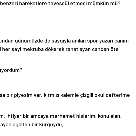
bu ve benzeri hareketlere tevessül etmesi mümkün mü?
ğundan günümüzde de saygıyla anılan spor yazarı canım
ği her şeyi mektuba dökerek rahatlayan candan öte
azıyordum?
sa bir piyesim var, kırmızı kalemle çizgili okul defterime
, ihtiyar bir amcaya merhamet hislerimi konu alan,
mayan ağlatan bir kurguydu.