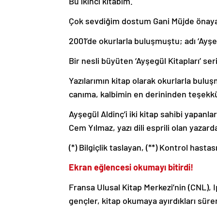
Bu ikinci kitabım.
Çok sevdiğim dostum Gani Müjde önaya
2001’de okurlarla buluşmuştu; adı ‘Ayşeg
Bir nesli büyüten ‘Ayşegül Kitapları’ s
Yazılarımın kitap olarak okurlarla bu
canıma, kalbimin en derininden teşekk
Ayşegül Aldinç’i iki kitap sahibi yapanla
Cem Yılmaz, yazı dili esprili olan yazar
(*) Bilgiçlik taslayan, (**) Kontrol hastas
Ekran eğlencesi okumayı bitirdi!
Fransa Ulusal Kitap Merkezi’nin (CNL), 
gençler, kitap okumaya ayırdıkları süren