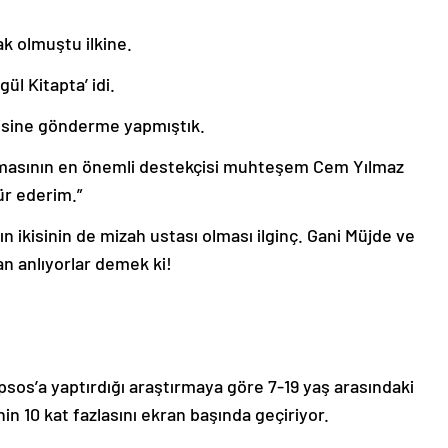
k olmuştu ilkine.
ül Kitapta’ idi.
erisine gönderme yapmıştık.
luşmasının en önemli destekçisi muhteşem Cem Yılmaz
ür ederim.”
rın ikisinin de mizah ustası olması ilginç. Gani Müjde ve
dan anlıyorlar demek ki!
ı
Ipsos’a yaptırdığı araştırmaya göre 7-19 yaş arasındaki
in 10 kat fazlasını ekran başında geçiriyor.