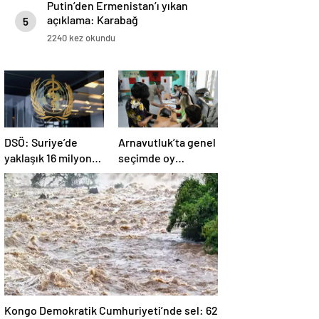
Putin’den Ermenistan’ı yıkan
açıklama: Karabağ
5
Azerbaycan’ın ayrılmaz bir
2240 kez okundu
parçasıdır!
DSÖ: Suriye’de
Arnavutluk’ta genel
yaklaşık 16 milyon
seçimde oy
kişi sağlık
kullanma işlemi
desteğine ihtiyaç
başladı
duyuyor
Kongo Demokratik Cumhuriyeti’nde sel: 62