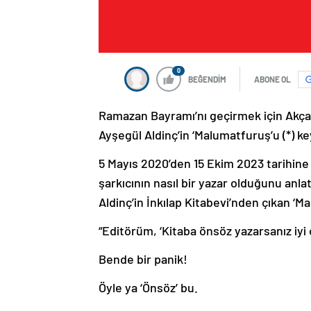
0
BEĞENDİM
ABONE OL
Ramazan Bayramı’nı geçirmek için Akçay’
Ayşegül Aldinç’in ‘Malumatfuruş’u (*) k
5 Mayıs 2020’den 15 Ekim 2023 tarihine 
şarkıcının nasıl bir yazar olduğunu anla
Aldinç’in İnkılap Kitabevi’nden çıkan ‘
“Editörüm, ‘Kitaba önsöz yazarsanız iyi 
Bende bir panik!
Öyle ya ‘Önsöz’ bu.