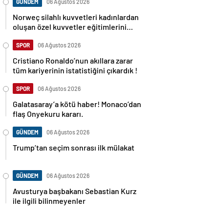
GÜNDEM
06 Ağustos 2026
Norweç silahlı kuvvetleri kadınlardan
oluşan özel kuvvetler eğitimlerini
başlattı.
SPOR
06 Ağustos 2026
Cristiano Ronaldo’nun akıllara zarar
tüm kariyerinin istatistiğini çıkardık !
SPOR
06 Ağustos 2026
Galatasaray’a kötü haber! Monaco’dan
flaş Onyekuru kararı.
GÜNDEM
06 Ağustos 2026
Trump’tan seçim sonrası ilk mülakat
GÜNDEM
06 Ağustos 2026
Avusturya başbakanı Sebastian Kurz
ile ilgili bilinmeyenler