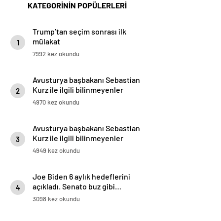
KATEGORİNİN POPÜLERLERİ
Trump’tan seçim sonrası ilk
mülakat
1
7992 kez okundu
Avusturya başbakanı Sebastian
Kurz ile ilgili bilinmeyenler
2
4970 kez okundu
Avusturya başbakanı Sebastian
Kurz ile ilgili bilinmeyenler
3
4949 kez okundu
Joe Biden 6 aylık hedeflerini
açıkladı. Senato buz gibi…
4
3098 kez okundu