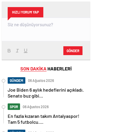
HIZLI YORUM YAP
GÖNDER
SON DAKİKA
HABERLERİ
GÜNDEM
06 Ağustos 2026
Joe Biden 6 aylık hedeflerini açıkladı.
Senato buz gibi…
SPOR
06 Ağustos 2026
En fazla kızaran takım Antalyaspor!
Tam 5 futbolcu….