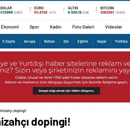
DOLAR
EURO
ALTIN
BITCOIN
47,5988
54,9728
6.500,19
3062561
0.05%
-0.1%
0,06
-0,50%
Ekonomi
Spor
Kadın
Foto Galeri
Videolar
3.Sayfa
Avrupa
Bülten
Din
Eğitim
Hayat
Politika
 mizahçı dopingi!
izahçı dopingi!