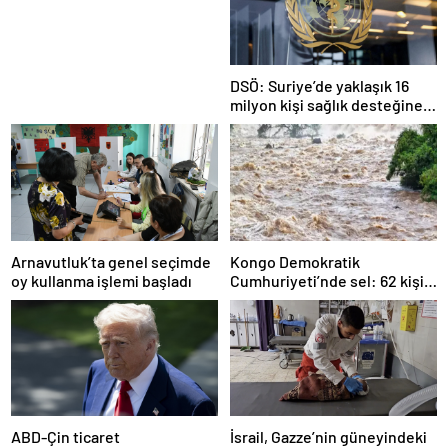
Nesil Lift Çözümleri
DSÖ: Suriye’de yaklaşık 16
milyon kişi sağlık desteğine
ihtiyaç duyuyor
Arnavutluk’ta genel seçimde
Kongo Demokratik
oy kullanma işlemi başladı
Cumhuriyeti’nde sel: 62 kişi
hayatını kaybetti
ABD-Çin ticaret
İsrail, Gazze’nin güneyindeki