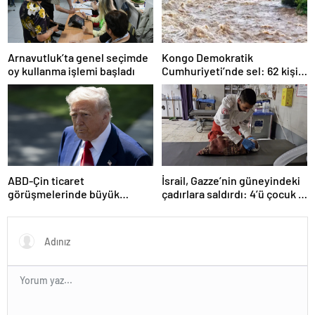
Arnavutluk’ta genel seçimde
Kongo Demokratik
oy kullanma işlemi başladı
Cumhuriyeti’nde sel: 62 kişi
hayatını kaybetti
ABD-Çin ticaret
İsrail, Gazze’nin güneyindeki
görüşmelerinde büyük
çadırlara saldırdı: 4’ü çocuk 8
ilerleme
Filistinli hayatını kaybetti