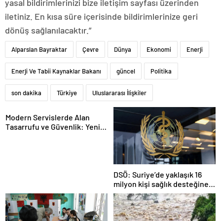
yasal bildirimlerinizi bize iletişim sayfası üzerinden
iletiniz. En kısa süre içerisinde bildirimlerinize geri
dönüş sağlanılacaktır.”
Alparslan Bayraktar
Çevre
Dünya
Ekonomi
Enerji
Enerji Ve Tabii Kaynaklar Bakanı
güncel
Politika
son dakika
Türkiye
Uluslararası İlişkiler
Modern Servislerde Alan
Tasarrufu ve Güvenlik: Yeni
Nesil Lift Çözümleri
DSÖ: Suriye’de yaklaşık 16
milyon kişi sağlık desteğine
ihtiyaç duyuyor