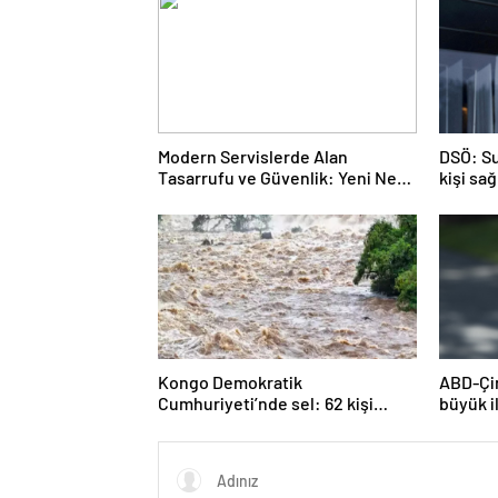
Modern Servislerde Alan
DSÖ: Su
Tasarrufu ve Güvenlik: Yeni Nesil
kişi sa
Lift Çözümleri
duyuyo
Kongo Demokratik
ABD-Çin
Cumhuriyeti’nde sel: 62 kişi
büyük i
hayatını kaybetti