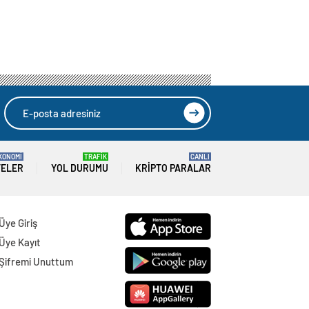
KONOMİ
TRAFİK
CANLI
TELER
YOL DURUMU
KRIPTO PARALAR
Üye Giriş
Üye Kayıt
Şifremi Unuttum