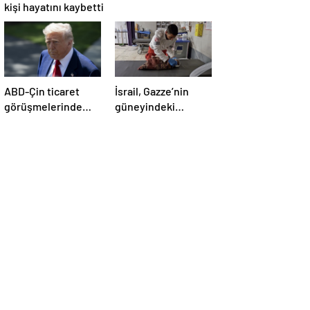
kişi hayatını kaybetti
ABD-Çin ticaret
İsrail, Gazze’nin
görüşmelerinde
güneyindeki
büyük ilerleme
çadırlara saldırdı:
4’ü çocuk 8 Filistinli
hayatını kaybetti