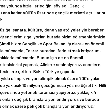
lma yolunda hızla ilerlediğini söyledi. Gençlik
u ana kadar 400’ün üzerinde gençlik merkezi açtıklarını
i:
üziğe, sanata, kültüre, dene yap atölyeleriyle beraber
 öğrencilerimiz geliyorlar, burada bizim eğitmenlerimizle
Şimdi bizim Gençlik ve Spor Bakanlığı olarak en önemli
ıkla mücadele. Tekrar buradan ifade etmek istiyorum,
nlıklarla mücadele. Bunun için de en önemli
 tesislerini yapmak. Ailelere sesleniyoruz, annelere,
tesislere getirin. Bakın Türkiye çapında
ılda olimpik ve yarı olimpik olmak üzere 700’e yakın
rde yaklaşık 10 milyon çocuğumuza yüzme öğrettik. Milli
erçevesinde yetenek taraması yapıyoruz, yaklaşık 4
onları değişik branşlara yönlendiriyoruz ve burada
 olmak üzere pek çok branşlara yönlendiriyoruz.”