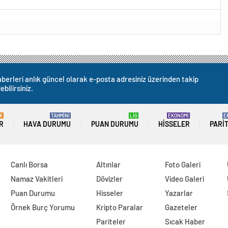
berleri anlık güncel olarak e-posta adresiniz üzerinden takip
ebilirsiniz.
K
TAHMİNİ
LİG
EKONOMİ
E
R
HAVA DURUMU
PUAN DURUMU
HISSELER
PARI
Canlı Borsa
Altınlar
Foto Galeri
Namaz Vakitleri
Dövizler
Video Galeri
Puan Durumu
Hisseler
Yazarlar
Örnek Burç Yorumu
Kripto Paralar
Gazeteler
Pariteler
Sıcak Haber