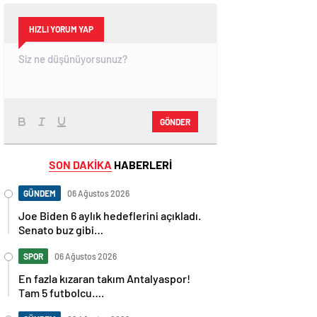
HIZLI YORUM YAP
GÖNDER
SON DAKİKA
HABERLERİ
GÜNDEM
06 Ağustos 2026
Joe Biden 6 aylık hedeflerini açıkladı.
Senato buz gibi…
SPOR
06 Ağustos 2026
En fazla kızaran takım Antalyaspor!
Tam 5 futbolcu….