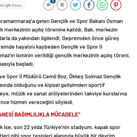
0
News
ahramanmaraş’a gelen Gençlik ve Spor Bakanı Osman
ik merkezinin açılış törenine katıldı. Bak, merkezin
larla da yakından ilgilendi. Depremden önce güreş
premde hayatını kaybeden Gençlik ve Spor İl
’ın isminin verildiği gençlik merkezinin açılış töreni,
asıyla başladı.
ve Spor İl Müdürü Cemil Boz, Ökkeş Solmaz Gençlik
sında olduğunu ve kişisel gelişimden sportif
neye, müzik ve sanat atölyelerinden takviye kurslarına
gence hizmet vereceğini söyledi.
ANESİ BAĞIMLILIKLA MÜCADELE”
 ise, son 22 yılda Türkiye’nin stadyum, kapalı spor
leri gibi spor tesisleri alanında büyük bir devrim