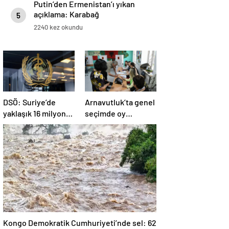
Putin’den Ermenistan’ı yıkan
açıklama: Karabağ
5
Azerbaycan’ın ayrılmaz bir
2240 kez okundu
parçasıdır!
DSÖ: Suriye’de
Arnavutluk’ta genel
yaklaşık 16 milyon
seçimde oy
kişi sağlık
kullanma işlemi
desteğine ihtiyaç
başladı
duyuyor
Kongo Demokratik Cumhuriyeti’nde sel: 62