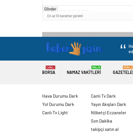
Gönder
En az 10 karakter gerekli
Ha
ed
CANLI
ANLIK
GÜNLÜ
BORSA
NAMAZ VAKITLERI
GAZETELE
Hava Durumu Dark
Canlı Tv Dark
Yol Durumu Dark
Yayın Akışları Dark
Canlı Tv Light
Nöbetçi Eczaneler
Son Dakika
takipçi satın al