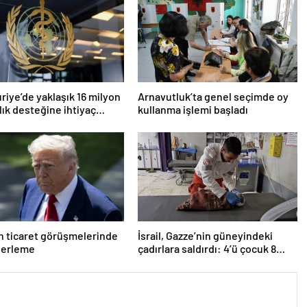
riye’de yaklaşık 16 milyon
Arnavutluk’ta genel seçimde oy
ğlık desteğine ihtiyaç
kullanma işlemi başladı
r
 ticaret görüşmelerinde
İsrail, Gazze’nin güneyindeki
lerleme
çadırlara saldırdı: 4’ü çocuk 8
Filistinli hayatını kaybetti