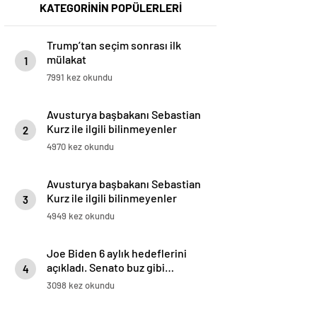
KATEGORİNİN POPÜLERLERİ
Trump’tan seçim sonrası ilk
mülakat
1
7991 kez okundu
Avusturya başbakanı Sebastian
Kurz ile ilgili bilinmeyenler
2
4970 kez okundu
Avusturya başbakanı Sebastian
Kurz ile ilgili bilinmeyenler
3
4949 kez okundu
Joe Biden 6 aylık hedeflerini
açıkladı. Senato buz gibi…
4
3098 kez okundu