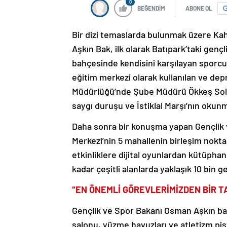
0
BEĞENDİM
ABONE OL
Bir dizi temaslarda bulunmak üzere K
Aşkın Bak, ilk olarak Batıpark’taki gençl
bahçesinde kendisini karşılayan sporcu
eğitim merkezi olarak kullanılan ve de
Müdürlüğü’nde Şube Müdürü Ökkeş Solmaz
saygı duruşu ve İstiklal Marşı’nın okunm
Daha sonra bir konuşma yapan Gençlik 
Merkezi’nin 5 mahallenin birleşim nokta
etkinliklere dijital oyunlardan kütüpha
kadar çeşitli alanlarda yaklaşık 10 bin 
“EN ÖNEMLİ GÖREVLERİMİZDEN BİR T
Gençlik ve Spor Bakanı Osman Aşkın bak
salonu, yüzme havuzları ve atletizm pist