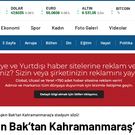
DOLAR
EURO
ALTIN
BITCOIN
47,6035
55,0609
6.531,05
%
0.06%
0.08%
0,54
Ekonomi
Spor
Kadın
Foto Galeri
Videolar
3.Sayfa
Avrupa
Bülten
Din
Eğitim
Hayat
Politika
şkın Bak’tan Kahramanmaraş’a stadyum sözü!
n Bak’tan Kahramanmaraş’