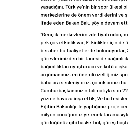
yaşadığını, Türkiye’nin bir spor ülkesi o
merkezlerine de önem verdiklerini ve ş
ifade eden Bakan Bak, şöyle devam ett
“Gençlik merkezlerimizde tiyatrodan, m
pek çok etkinlik var. Etkinlikler için de
beraber bu faaliyetlerde bulunuyorlar. 
görevlerimizden bir tanesi de bağımlıl
bağımlılıktan uyuşturucu ve kötü alışka
argümanımız, en önemli özelliğimiz spor
babalara sesleniyoruz, çocuklarınızı bu 
Cumhurbaşkanımızın talimatıyla son 22 y
yüzme havuzu inşa ettik. Ve bu tesisle
Eğitim Bakanlığı ile yaptığımız proje ç
milyon çocuğumuz yetenek taramasıyla 
gördüğünüz gibi basketbol, güreş başta