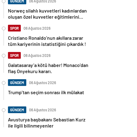
GÜNDEM
06 Ağustos 2026
Norweç silahlı kuvvetleri kadınlardan
oluşan özel kuvvetler eğitimlerini
başlattı.
SPOR
06 Ağustos 2026
Cristiano Ronaldo’nun akıllara zarar
tüm kariyerinin istatistiğini çıkardık !
SPOR
06 Ağustos 2026
Galatasaray’a kötü haber! Monaco’dan
flaş Onyekuru kararı.
GÜNDEM
06 Ağustos 2026
Trump’tan seçim sonrası ilk mülakat
GÜNDEM
06 Ağustos 2026
Avusturya başbakanı Sebastian Kurz
ile ilgili bilinmeyenler