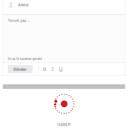
En az 10 karakter gerekli
Gönder
167 okunma
“Bütçe yok” diyen İBB’den konser
israfları! Simge Sağın’a 1 milyon 250
bin liralık kıyak