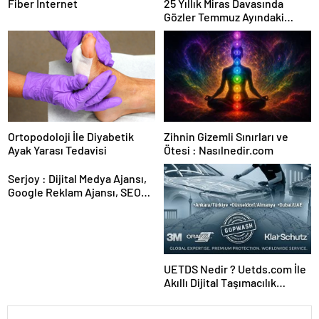
Fiber İnternet
25 Yıllık Miras Davasında
Gözler Temmuz Ayındaki
Karar Duruşmasına Çevrildi
Ortopodoloji İle Diyabetik
Zihnin Gizemli Sınırları ve
Ayak Yarası Tedavisi
Ötesi : Nasılnedir.com
Serjoy : Dijital Medya Ajansı,
Google Reklam Ajansı, SEO
Ajansı ve Web Tasarım Ajansı
UETDS Nedir ? Uetds.com İle
Akıllı Dijital Taşımacılık
Yazılımı