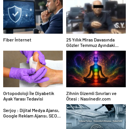
Fiber İnternet
25 Yıllık Miras Davasında
Gözler Temmuz Ayındaki
Karar Duruşmasına Çevrildi
Ortopodoloji İle Diyabetik
Zihnin Gizemli Sınırları ve
Ayak Yarası Tedavisi
Ötesi : Nasılnedir.com
Serjoy : Dijital Medya Ajansı,
Google Reklam Ajansı, SEO
Ajansı ve Web Tasarım Ajansı