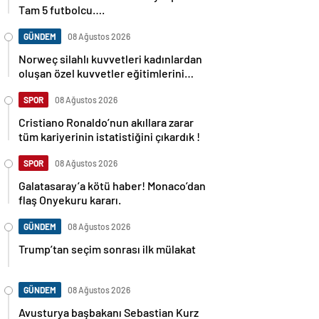
Tam 5 futbolcu….
GÜNDEM
08 Ağustos 2026
Norweç silahlı kuvvetleri kadınlardan
oluşan özel kuvvetler eğitimlerini
başlattı.
SPOR
08 Ağustos 2026
Cristiano Ronaldo’nun akıllara zarar
tüm kariyerinin istatistiğini çıkardık !
SPOR
08 Ağustos 2026
Galatasaray’a kötü haber! Monaco’dan
flaş Onyekuru kararı.
GÜNDEM
08 Ağustos 2026
Trump’tan seçim sonrası ilk mülakat
GÜNDEM
08 Ağustos 2026
Avusturya başbakanı Sebastian Kurz