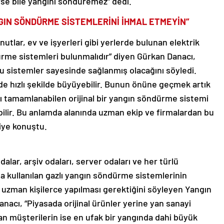
e bile yangını söndüremez” dedi.
NGIN SÖNDÜRME SİSTEMLERİNİ İHMAL ETMEYİN”
onutlar, ev ve işyerleri gibi yerlerde bulunan elektrik
me sistemleri bulunmalıdır” diyen Gürkan Danacı,
bu sistemler sayesinde sağlanmış olacağını söyledi.
de hızlı şekilde büyüyebilir. Bunun önüne geçmek artık
ı tamamlanabilen orijinal bir yangın söndürme sistemi
bilir. Bu anlamda alanında uzman ekip ve firmalardan bu
iye konuştu.
alar, arşiv odaları, server odaları ve her türlü
da kullanılan gazlı yangın söndürme sistemlerinin
 uzman kişilerce yapılması gerektiğini söyleyen Yangın
cı, “Piyasada orijinal ürünler yerine yan sanayi
alan müşterilerin ise en ufak bir yangında dahi büyük