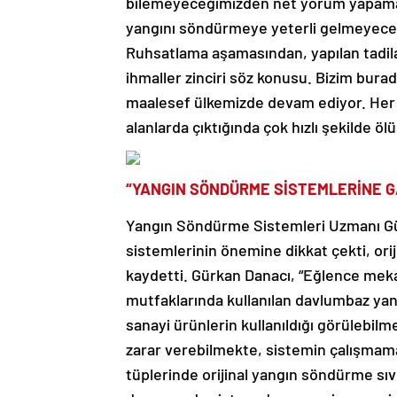
bilemeyeceğimizden net yorum yapamayı
yangını söndürmeye yeterli gelmeyecekti
Ruhsatlama aşamasından, yapılan tadila
ihmaller zinciri söz konusu. Bizim burad
maalesef ülkemizde devam ediyor. Her ye
alanlarda çıktığında çok hızlı şekilde öl
“YANGIN SÖNDÜRME SİSTEMLERİNE GA
Yangın Söndürme Sistemleri Uzmanı Gü
sistemlerinin önemine dikkat çekti, oriji
kaydetti. Gürkan Danacı, “Eğlence mekan
mutfaklarında kullanılan davlumbaz ya
sanayi ürünlerin kullanıldığı görülebilm
zarar verebilmekte, sistemin çalışmam
tüplerinde orijinal yangın söndürme sıv