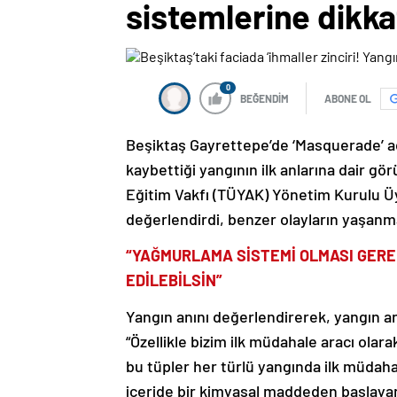
sistemlerine dikka
0
BEĞENDİM
ABONE OL
Beşiktaş Gayrettepe’de ‘Masquerade’ ad
kaybettiği yangının ilk anlarına dair g
Eğitim Vakfı (TÜYAK) Yönetim Kurulu Ü
değerlendirdi, benzer olayların yaşan
“YAĞMURLAMA SİSTEMİ OLMASI GERE
EDİLEBİLSİN”
Yangın anını değerlendirerek, yangın an
“Özellikle bizim ilk müdahale aracı ola
bu tüpler her türlü yangında ilk müdaha
içeride bir kimyasal maddeden başlaya