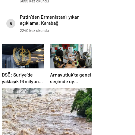
3099 kez okundu
Putin’den Ermenistan’ı yıkan
açıklama: Karabağ
5
Azerbaycan’ın ayrılmaz bir
2240 kez okundu
parçasıdır!
DSÖ: Suriye’de
Arnavutluk’ta genel
yaklaşık 16 milyon
seçimde oy
kişi sağlık
kullanma işlemi
desteğine ihtiyaç
başladı
duyuyor