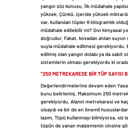
yangın söz konusu. İlk müdahale yapıl
yüksek. Çünkü, içeride yüksek miktard
var, kullanılan tüpler 6 kilogramlık old
müdahale edilebilir mi? Sıvı kimyasal 
doğrudur. Fakat, kovadan atılan suyun
suyla müdahale edilmesi gerekiyordu. 
edilmiş olan yangın dolabı ya da sabit
sistemlerin olması gerekiyordu ki orada
“250 METREKAREDE BİR TÜP SAYISI 
Değerlendirmelerine devam eden Yasa,
bunu belirlemiş. Maksimum 250 metrekar
gerekiyordu. Alanın metrekaresi ve kaç
olsaydı ve bir de en önemli hususlardan 
lazım. Tüpü kullanmayı bilmiyorsa, siz 
tüpün de yanan malzemenin cinsine gör