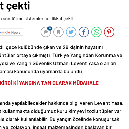
t çekti
0
News
lı gece kulübünde çıkan ve 29 kişinin hayatını
örüntüler ortaya çıkmıştı. Türkiye Yangından Korunma ve
yesi ve Yangın Güvenlik Uzmanı Levent Yasa o anları
maması konusunda uyarılarda bulundu.
KİRDİ Kİ YANGINA TAM OLARAK MÜDAHALE
ında yapılabilecekler hakkında bilgi veren Levent Yasa,
rak kullanmakta olduğumuz kuru kimyevi tozlu tüpler var
le olarak kullanılabilir. Bu yangın özelinde konuşursak
n ve izolasyon, inşaat malzemesinden başlayan bir