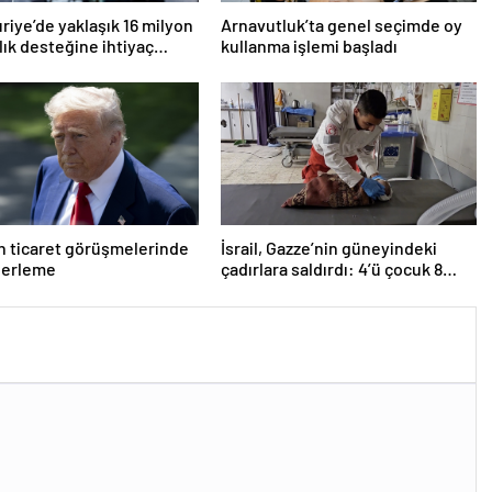
riye’de yaklaşık 16 milyon
Arnavutluk’ta genel seçimde oy
ğlık desteğine ihtiyaç
kullanma işlemi başladı
r
 ticaret görüşmelerinde
İsrail, Gazze’nin güneyindeki
lerleme
çadırlara saldırdı: 4’ü çocuk 8
Filistinli hayatını kaybetti