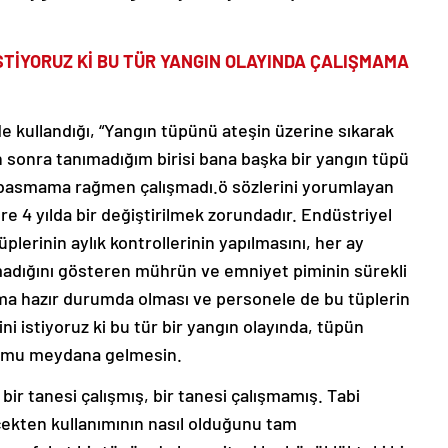
STİYORUZ Kİ BU TÜR YANGIN OLAYINDA ÇALIŞMAMA
de kullandığı, “Yangın tüpünü ateşin üzerine sıkarak
 sonra tanımadığım birisi bana başka bir yangın tüpü
 basmama rağmen çalışmadı.ö sözlerini yorumlayan
re 4 yılda bir değiştirilmek zorundadır. Endüstriyel
plerinin aylık kontrollerinin yapılmasını, her ay
nılmadığını gösteren mührün ve emniyet piminin sürekli
ma hazır durumda olması ve personele de bu tüplerin
ni istiyoruz ki bu tür bir yangın olayında, tüpün
rumu meydana gelmesin.
bir tanesi çalışmış, bir tanesi çalışmamış. Tabi
rçekten kullanımının nasıl olduğunu tam