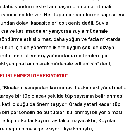
sa dahi, söndürmekte tam başarı olamama ihtimali
a yanıcı madde var. Her tüpün bir söndürme kapasitesi
uğundan dolayı kapasiteleri çok geniş değil. Suyla
yoksa ve katı maddeler yanıyorsa suyla müdahale
 söndürme etkisi olmaz, daha yoğun ve fazla miktarda
Bunun için de yönetmeliklere uygun şekilde dizayn
 söndürme sistemleri, yağmurlama sistemleri gibi
ki yangına tam olarak müdahale edilebilsin” dedi.
BELİRLENMESİ GEREKİYORDU”
 “Binaların yangından korunması hakkındaki yönetmelik
eye bir tüp olacak şekilde tüp sayısının belirlenmesi
 katlı olduğu da önem taşıyor. Orada yeteri kadar tüp
biri personelin de bu tüpleri kullanmayı biliyor olması
istediğiniz kadar koyun faydalı olmayacaktır. Koyulan
e uygun olması gerekiyor” diye konuştu.