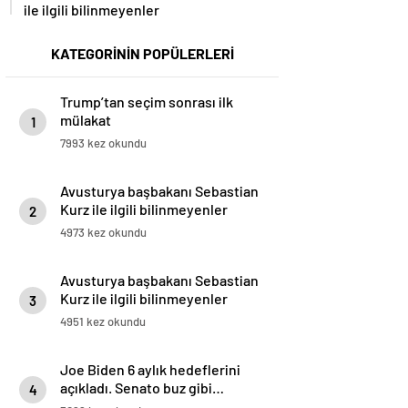
ile ilgili bilinmeyenler
KATEGORİNİN POPÜLERLERİ
Trump’tan seçim sonrası ilk
mülakat
1
7993 kez okundu
Avusturya başbakanı Sebastian
Kurz ile ilgili bilinmeyenler
2
4973 kez okundu
Avusturya başbakanı Sebastian
Kurz ile ilgili bilinmeyenler
3
4951 kez okundu
Joe Biden 6 aylık hedeflerini
açıkladı. Senato buz gibi…
4