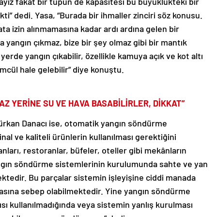
z fakat bir tüpün de kapasitesi bu büyüklükteki bir
” dedi. Yasa, “Burada bir ihmaller zinciri söz konusu.
ta izin alınmamasına kadar ardı ardına gelen bir
a yangın çıkmaz, bize bir şey olmaz gibi bir mantık
rde yangın çıkabilir, özellikle kamuya açık ve kot altı
ümcül hale gelebilir” diye konuştu.
Z YERİNE SU VE HAVA BASABİLİRLER, DİKKAT”
rkan Danacı ise, otomatik yangın söndürme
nal ve kaliteli ürünlerin kullanılması gerektiğini
ları, restoranlar, büfeler, oteller gibi mekânların
ngın söndürme sistemlerinin kurulumunda sahte ve yan
ektedir. Bu parçalar sistemin işleyişine ciddi manada
asına sebep olabilmektedir. Yine yangın söndürme
ısı kullanılmadığında veya sistemin yanlış kurulması