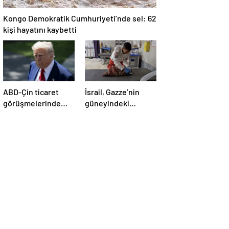
Kongo Demokratik Cumhuriyeti’nde sel: 62
kişi hayatını kaybetti
ABD-Çin ticaret
İsrail, Gazze’nin
görüşmelerinde
güneyindeki
büyük ilerleme
çadırlara saldırdı:
4’ü çocuk 8 Filistinli
hayatını kaybetti