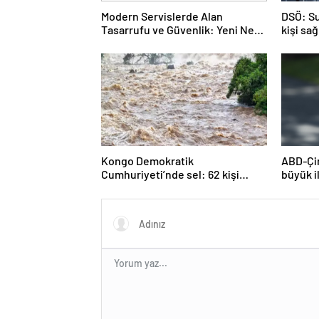
Modern Servislerde Alan
DSÖ: Su
Tasarrufu ve Güvenlik: Yeni Nesil
kişi sa
Lift Çözümleri
duyuyo
Kongo Demokratik
ABD-Çin
Cumhuriyeti’nde sel: 62 kişi
büyük i
hayatını kaybetti