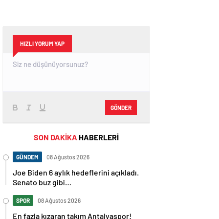
HIZLI YORUM YAP
GÖNDER
SON DAKİKA
HABERLERİ
GÜNDEM
08 Ağustos 2026
Joe Biden 6 aylık hedeflerini açıkladı.
Senato buz gibi…
SPOR
08 Ağustos 2026
En fazla kızaran takım Antalyaspor!