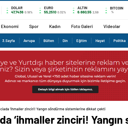
DOLAR
EURO
ALTIN
BITCOIN
47,7436
55,2510
6.660,55
%
0.18%
0.32%
2,59
Ekonomi
Spor
Kadın
Foto Galeri
Videolar
3.Sayfa
Avrupa
Bülten
Din
Eğitim
Hayat
Politika
aciada ‘ihmaller zinciri! Yangın söndürme sistemlerine dikkat çekti
ada ‘ihmaller zinciri! Yangı