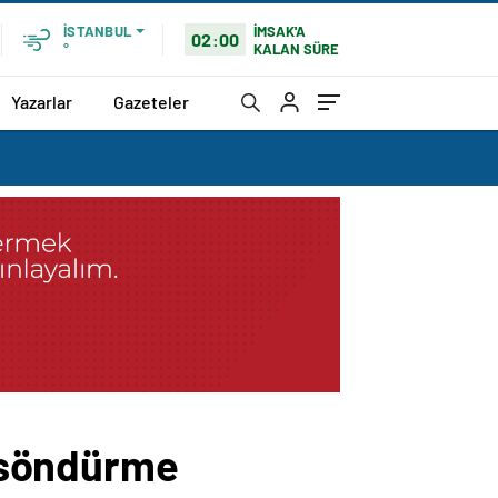
İMSAK'A
İSTANBUL
02:00
KALAN SÜRE
°
Yazarlar
Gazeteler
n söndürme