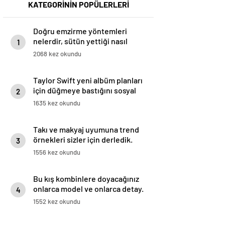
KATEGORİNİN POPÜLERLERİ
Doğru emzirme yöntemleri
nelerdir, sütün yettiği nasıl
1
anlaşılır?
2068 kez okundu
Taylor Swift yeni albüm planları
için düğmeye bastığını sosyal
2
medyadan duyurdu!
1635 kez okundu
Takı ve makyaj uyumuna trend
örnekleri sizler için derledik.
3
1556 kez okundu
Bu kış kombinlere doyacağınız
onlarca model ve onlarca detay.
4
1552 kez okundu