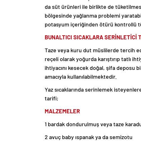
da süt ürünleri ile birlikte de tüketilmesi
bölgesinde yağlanma problemi yaratabil
potasyum içeriğinden ötürü kontrollü t
BUNALTICI SICAKLARA SERİNLETİCİ 
Taze veya kuru dut müslilerde tercih e
reçeli olarak yoğurda karıştırıp tatlı ih
ihtiyacını kesecek doğal, şifa deposu b
amacıyla kullanılabilmektedir.
Yaz sıcaklarında serinlemek isteyenlere 
tarifi;
MALZEMELER
1 bardak dondurulmuş veya taze karad
2 avuç baby ıspanak ya da semizotu