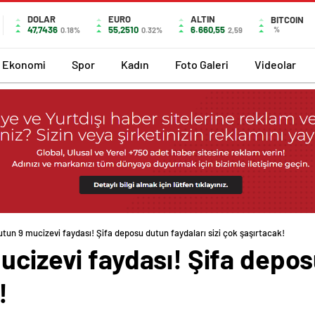
DOLAR
EURO
ALTIN
BITCOIN
47,7436
55,2510
6.660,55
%
0.18%
0.32%
2,59
Ekonomi
Spor
Kadın
Foto Galeri
Videolar
utun 9 mucizevi faydası! Şifa deposu dutun faydaları sizi çok şaşırtacak!
ucizevi faydası! Şifa depos
!