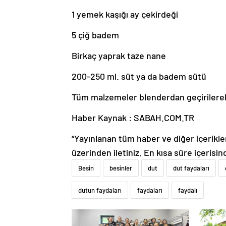
1 yemek kaşığı ay çekirdeği
5 çiğ badem
Birkaç yaprak taze nane
200-250 ml. süt ya da badem sütü
Tüm malzemeler blenderdan geçirilerek sa
Haber Kaynak : SABAH.COM.TR
“Yayınlanan tüm haber ve diğer içerikler i
üzerinden iletiniz. En kısa süre içerisin
Besin
besinler
dut
dut faydaları
dutun faydaları
faydaları
faydalı