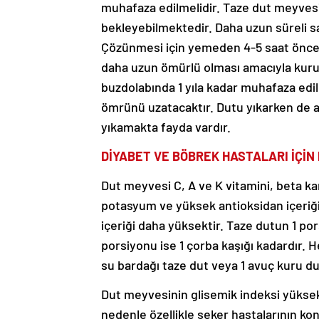
muhafaza edilmelidir. Taze dut meyves
bekleyebilmektedir. Daha uzun süreli sa
Çözünmesi için yemeden 4-5 saat önc
daha uzun ömürlü olması amacıyla kurut
buzdolabında 1 yıla kadar muhafaza edil
ömrünü uzatacaktır. Dutu yıkarken de a
yıkamakta fayda vardır.
DİYABET VE BÖBREK HASTALARI İÇİN
Dut meyvesi C, A ve K vitamini, beta ka
potasyum ve yüksek antioksidan içeriğ
içeriği daha yüksektir. Taze dutun 1 po
porsiyonu ise 1 çorba kaşığı kadardır. 
su bardağı taze dut veya 1 avuç kuru dut
Dut meyvesinin glisemik indeksi yüksektir
nedenle özellikle şeker hastalarının k