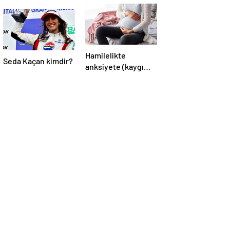
Hamilelikte
Seda Kaçan kimdir?
anksiyete (kaygı
bozukluğu)
yaşayanların gerçek
ihtiyacı