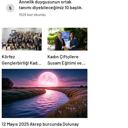
Annelik duygusunun ortak
tanımı diyebileceğimiz 10 başlık.
5
1529 kez okundu
Körfez
Kadın Çiftçilere
Gençlerbirliği Kadın
Susam Eğitimi ve
Takımı Çeyrek
Tohum Desteği
Finale Yükseldi
12 Mayıs 2025 Akrep burcunda Dolunay