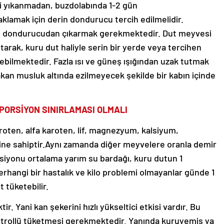
i yıkanmadan, buzdolabında 1-2 gün
klamak için derin dondurucu tercih edilmelidir.
e dondurucudan çıkarmak gerekmektedir. Dut meyvesi
arak, kuru dut haliyle serin bir yerde veya tercihen
ebilmektedir. Fazla ısı ve güneş ışığından uzak tutmak
kan musluk altında ezilmeyecek şekilde bir kabın içinde
 PORSİYON SINIRLAMASI OLMALI
roten, alfa karoten, lif, magnezyum, kalsiyum,
ine sahiptir.Aynı zamanda diğer meyvelere oranla demir
rsiyonu ortalama yarım su bardağı, kuru dutun 1
Herhangi bir hastalık ve kilo problemi olmayanlar günde 1
 tüketebilir.
. Yani kan şekerini hızlı yükseltici etkisi vardır. Bu
ontrollü tüketmesi gerekmektedir. Yanında kuruyemiş ya