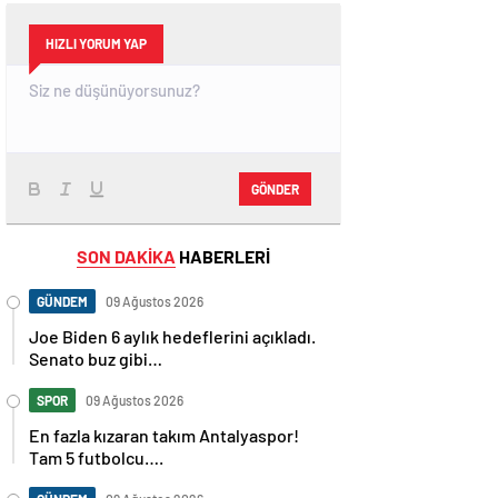
HIZLI YORUM YAP
GÖNDER
SON DAKİKA
HABERLERİ
GÜNDEM
09 Ağustos 2026
Joe Biden 6 aylık hedeflerini açıkladı.
Senato buz gibi…
SPOR
09 Ağustos 2026
En fazla kızaran takım Antalyaspor!
Tam 5 futbolcu….