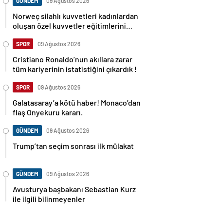
GÜNDEM
09 Ağustos 2026
Norweç silahlı kuvvetleri kadınlardan
oluşan özel kuvvetler eğitimlerini
başlattı.
SPOR
09 Ağustos 2026
Cristiano Ronaldo’nun akıllara zarar
tüm kariyerinin istatistiğini çıkardık !
SPOR
09 Ağustos 2026
Galatasaray’a kötü haber! Monaco’dan
flaş Onyekuru kararı.
GÜNDEM
09 Ağustos 2026
Trump’tan seçim sonrası ilk mülakat
GÜNDEM
09 Ağustos 2026
Avusturya başbakanı Sebastian Kurz
ile ilgili bilinmeyenler