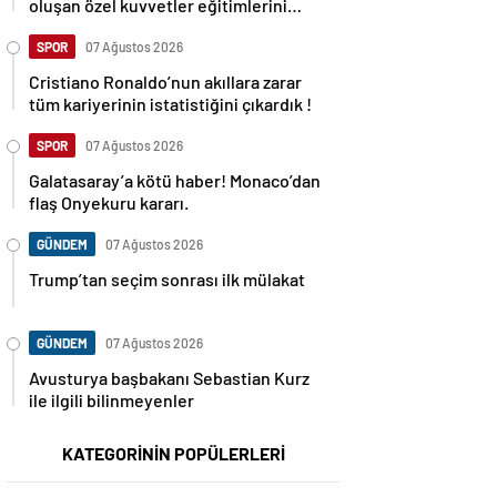
oluşan özel kuvvetler eğitimlerini
başlattı.
SPOR
07 Ağustos 2026
Cristiano Ronaldo’nun akıllara zarar
tüm kariyerinin istatistiğini çıkardık !
SPOR
07 Ağustos 2026
Galatasaray’a kötü haber! Monaco’dan
flaş Onyekuru kararı.
GÜNDEM
07 Ağustos 2026
Trump’tan seçim sonrası ilk mülakat
GÜNDEM
07 Ağustos 2026
Avusturya başbakanı Sebastian Kurz
ile ilgili bilinmeyenler
KATEGORİNİN POPÜLERLERİ