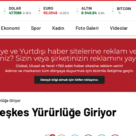
DOLAR
EURO
ALTIN
BITCOIN
47,7096
55,0346
6.546,94
%
0.16%
-0.02%
0,84
Ekonomi
Spor
Kadın
Foto Galeri
Videolar
lüğe Giriyor
eşkes Yürürlüğe Giriyor