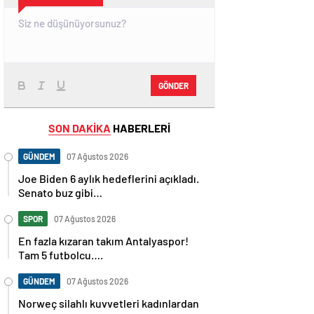
GÖNDER
SON DAKİKA
HABERLERİ
GÜNDEM
07 Ağustos 2026
Joe Biden 6 aylık hedeflerini açıkladı.
Senato buz gibi…
SPOR
07 Ağustos 2026
En fazla kızaran takım Antalyaspor!
Tam 5 futbolcu….
GÜNDEM
07 Ağustos 2026
Norweç silahlı kuvvetleri kadınlardan