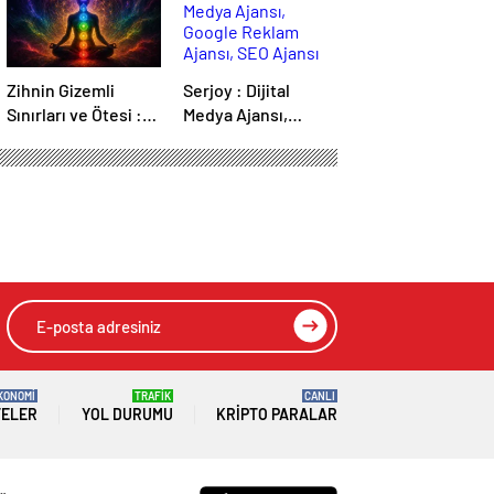
Zihnin Gizemli
Serjoy : Dijital
Sınırları ve Ötesi :
Medya Ajansı,
Nasılnedir.com
Google Reklam
Ajansı, SEO Ajansı
ve Web Tasarım
Ajansı
KONOMİ
TRAFİK
CANLI
TELER
YOL DURUMU
KRIPTO PARALAR