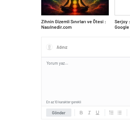
Zihnin Gizemli Sınırları ve Ötesi :
Serjoy : Dijital Medya Ajansı,
Nasılnedir.com
Google 
ve Web 
En az 10 karakter gerekli
Gönder