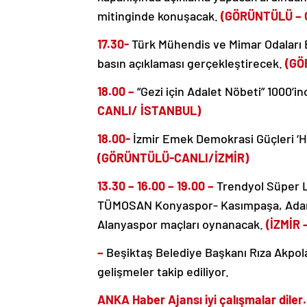
mitinginde konuşacak.
(GÖRÜNTÜLÜ – 
17.30-
Türk Mühendis ve Mimar Odaları B
basın açıklaması gerçekleştirecek.
(GÖ
18.00 –
“Gezi için Adalet Nöbeti” 1000’i
CANLI/ İSTANBUL)
18.00-
İzmir Emek Demokrasi Güçleri ‘Hra
(GÖRÜNTÜLÜ-CANLI/İZMİR)
13.30 – 16.00 – 19.00 –
Trendyol Süper L
TÜMOSAN Konyaspor- Kasımpaşa, Adan
Alanyaspor maçları oynanacak.
(İZMİR
–
Beşiktaş Belediye Başkanı Rıza Akpola
gelişmeler takip ediliyor.
ANKA Haber Ajansı iyi çalışmalar dile