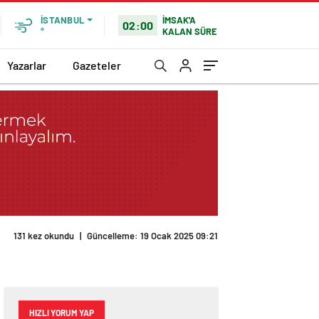
İMSAK'A
İSTANBUL
02:00
KALAN SÜRE
°
Yazarlar
Gazeteler
131 kez okundu
|
Güncelleme: 19 Ocak 2025 09:21
HIZLI YORUM YAP