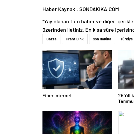
Haber Kaynak : SONDAKIKA.COM
“Yayınlanan tüm haber ve diğer içerikler i
üzerinden iletiniz. En kısa süre içerisin
Gazze
Hrant Dink
son dakika
Türkiye
Fiber İnternet
25 Yıll
Temmuz
Duruşma