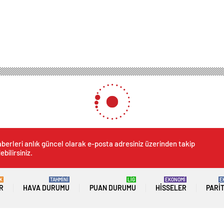
berleri anlık güncel olarak e-posta adresiniz üzerinden takip
ebilirsiniz.
K
TAHMİNİ
LİG
EKONOMİ
E
R
HAVA DURUMU
PUAN DURUMU
HISSELER
PARI