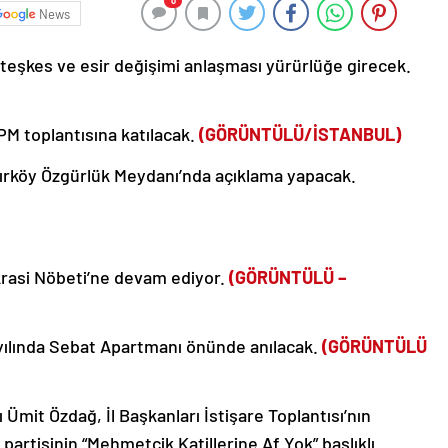
0
News
teşkes ve esir değişimi anlaşması yürürlüğe girecek.
M toplantısına katılacak.
(GÖRÜNTÜLÜ/İSTANBUL)
ırköy Özgürlük Meydanı’nda açıklama yapacak.
rasi Nöbeti’ne devam ediyor.
(GÖRÜNTÜLÜ –
ci yılında Sebat Apartmanı önünde anılacak.
(GÖRÜNTÜLÜ
 Ümit Özdağ, İl Başkanları İstişare Toplantısı’nın
artisinin “Mehmetçik Katillerine Af Yok” başlıklı