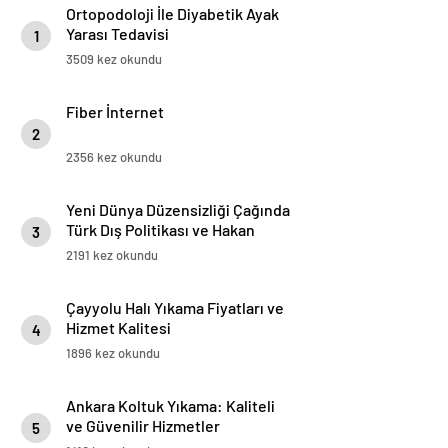
Ortopodoloji İle Diyabetik Ayak
Yarası Tedavisi
1
3509 kez okundu
Fiber İnternet
2
2356 kez okundu
Yeni Dünya Düzensizliği Çağında
Türk Dış Politikası ve Hakan
3
Fidan Faktörü
2191 kez okundu
Çayyolu Halı Yıkama Fiyatları ve
Hizmet Kalitesi
4
1896 kez okundu
Ankara Koltuk Yıkama: Kaliteli
ve Güvenilir Hizmetler
5