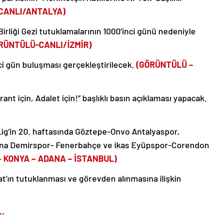
CANLI/ANTALYA)
irliği Gezi tutuklamalarının 1000’inci günü nedeniyle
RÜNTÜLÜ-CANLI/İZMİR)
nci gün buluşması gerçekleştirilecek.
(GÖRÜNTÜLÜ –
nt için, Adalet için!” başlıklı basın açıklaması yapacak.
ig’in 20. haftasında Göztepe-Onvo Antalyaspor,
a Demirspor- Fenerbahçe ve ikas Eyüpspor-Corendon
 – KONYA – ADANA – İSTANBUL)
t’ın tutuklanması ve görevden alınmasına ilişkin
r…