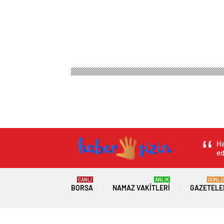
Ha
ed
CANLI
ANLIK
GÜNLÜ
BORSA
NAMAZ VAKITLERI
GAZETELE