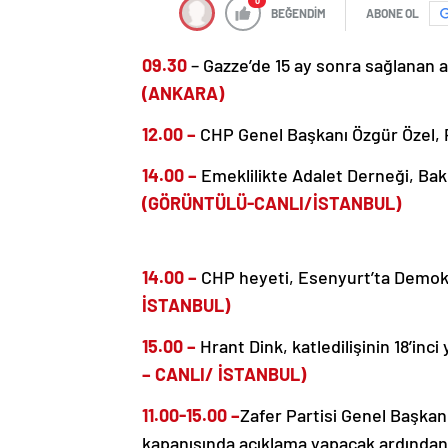
0
BEĞENDİM
ABONE OL
09.30
– Gazze’de 15 ay sonra sağlanan a
(ANKARA)
12.00 –
CHP Genel Başkanı Özgür Özel, P
14.00 –
Emeklilikte Adalet Derneği, Bak
(GÖRÜNTÜLÜ-CANLI/İSTANBUL)
14.00 –
CHP heyeti, Esenyurt’ta Demok
İSTANBUL)
15.00 –
Hrant Dink, katledilişinin 18’in
– CANLI/ İSTANBUL)
11.00-15.00 –
Zafer Partisi Genel Başkanı
kapanışında açıklama yapacak ardından p