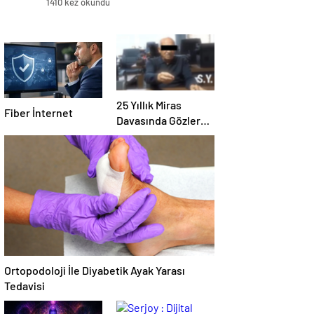
1410 kez okundu
25 Yıllık Miras
Fiber İnternet
Davasında Gözler
Temmuz Ayındaki
Karar Duruşmasına
Çevrildi
Ortopodoloji İle Diyabetik Ayak Yarası
Tedavisi