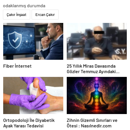
odaklanmış durumda
Çakır İnşaat
Ercan Çakır
Fiber İnternet
25 Yıllık Miras Davasında
Gözler Temmuz Ayındaki
Karar Duruşmasına Çevrildi
Ortopodoloji İle Diyabetik
Zihnin Gizemli Sınırları ve
Ayak Yarası Tedavisi
Ötesi : Nasılnedir.com