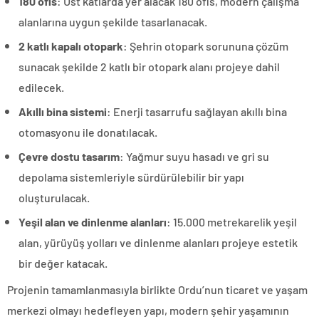
180 ofis
: Üst katlarda yer alacak 180 ofis, modern çalışma
alanlarına uygun şekilde tasarlanacak.
2 katlı kapalı otopark
: Şehrin otopark sorununa çözüm
sunacak şekilde 2 katlı bir otopark alanı projeye dahil
edilecek.
Akıllı bina sistemi
: Enerji tasarrufu sağlayan akıllı bina
otomasyonu ile donatılacak.
Çevre dostu tasarım
: Yağmur suyu hasadı ve gri su
depolama sistemleriyle sürdürülebilir bir yapı
oluşturulacak.
Yeşil alan ve dinlenme alanları
: 15.000 metrekarelik yeşil
alan, yürüyüş yolları ve dinlenme alanları projeye estetik
bir değer katacak.
Projenin tamamlanmasıyla birlikte Ordu’nun ticaret ve yaşam
merkezi olmayı hedefleyen yapı, modern şehir yaşamının