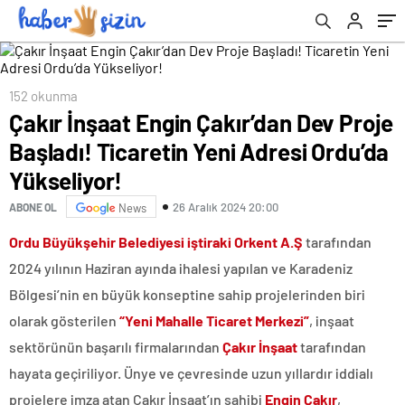
Yükseliyor!
152 okunma
Çakır İnşaat Engin Çakır’dan Dev Proje
Başladı! Ticaretin Yeni Adresi Ordu’da
Yükseliyor!
26 Aralık 2024 20:00
ABONE OL
News
Ordu Büyükşehir Belediyesi iştiraki Orkent A.Ş
tarafından
2024 yılının Haziran ayında ihalesi yapılan ve Karadeniz
Bölgesi’nin en büyük konseptine sahip projelerinden biri
olarak gösterilen
“Yeni Mahalle Ticaret Merkezi”
, inşaat
sektörünün başarılı firmalarından
Çakır İnşaat
tarafından
hayata geçiriliyor. Ünye ve çevresinde uzun yıllardır iddialı
projelere imza atan Çakır İnşaat’ın sahibi
Engin Çakır
,