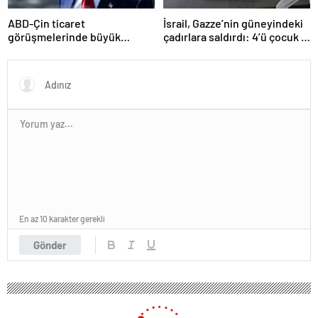
ABD-Çin ticaret
İsrail, Gazze’nin güneyindeki
görüşmelerinde büyük
çadırlara saldırdı: 4’ü çocuk 8
ilerleme
Filistinli hayatını kaybetti
En az 10 karakter gerekli
Gönder