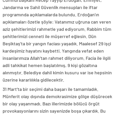
Cumhurbaşkanı Recep Tayyip Erdoğan, Emniyet,
Jandarma ve Sahil Güvenlik mensupları ile iftar
programında açıklamalarda bulundu. Erdoğan’ın
açıklamaları özetle şöyle: Vatanımız uğruna can veren
aziz şehitlerimizi rahmetle yad ediyorum. Rabbim tüm
şehitlerimizi cenneti ile müşerref eğlesin. Dün
Beşiktaş’ta bir yangın faciası yaşadık. Maalesef 29 işçi
kardeşimiz hayatını kaybetti. Yangında vefat eden
insanlarımıza Allah’tan rahmet diliyorum. Facia ile ilgili
adli tahkikat hemen başlatılmış, 9 kişi gözaltına
alınmıştır. Belediye dahil kimin kusuru var ise hepsinin
üzerine kararlılıkla gidilecektir.
31 Mart’ta bir seçimi daha başarı ile tamamladık.
Münferit olay dışında demokrasimize gölge düşürecek
bir olay yaşanmadı. Bazı illerimizde bölücü örgüt
provokasyonlarını sizin sayenizde boşa çıkardık. Bu