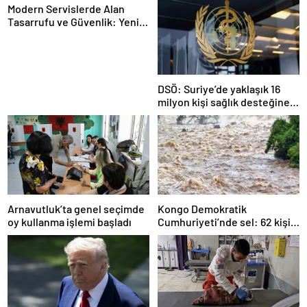
Modern Servislerde Alan
Tasarrufu ve Güvenlik: Yeni
Nesil Lift Çözümleri
DSÖ: Suriye’de yaklaşık 16
milyon kişi sağlık desteğine
ihtiyaç duyuyor
Arnavutluk’ta genel seçimde
Kongo Demokratik
oy kullanma işlemi başladı
Cumhuriyeti’nde sel: 62 kişi
hayatını kaybetti