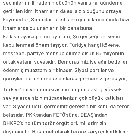
seçimler milli iradenin gücünün yanı sıra, gündeme
getirilen kimi ithamların da asılsız olduğunu ortaya
koymuştur. Sonuçlar istedikleri gibi çıkmadığında bazı
ithamlarda bulunanların bir daha buna
kalkışmayacağını umuyorum. Şu gerçeği herkesin
kabullenmesi önem taşıyor. Türkiye hangi kökene,
meşrebe, partiye mensup olursa olsun 85 milyonun
ortak vatanı, yuvasıdır. Demorasimiz ise ağır bedeller
ödenmiş muazzam bir binadır. Siyasi partiler ve
görüşler üstü bir mesele olarak görmemiz gerekiyor.
Türkiye’nin ve demokrasinin bugün ulaştığı yüksek
seviyelerde sizin mücadelenizin çok büyük katkıları
var. Siyaset üstü görmemiz gereken bir konu da terör
belasıdır. PKK’sından FETÖ’süne, DEAŞ’ından
DHKPC’sine tüm terör örgütleri, milletimizin
düşmanıdır. Hükümet olarak teröre karşı çok etkili bir