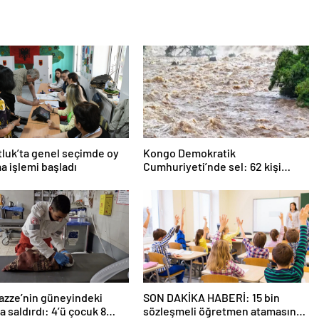
luk’ta genel seçimde oy
Kongo Demokratik
a işlemi başladı
Cumhuriyeti’nde sel: 62 kişi
hayatını kaybetti
 Gazze’nin güneyindeki
SON DAKİKA HABERİ: 15 bin
a saldırdı: 4’ü çocuk 8
sözleşmeli öğretmen atamasında