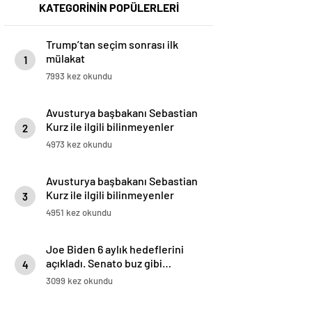
KATEGORİNİN POPÜLERLERİ
Trump’tan seçim sonrası ilk
mülakat
1
7993 kez okundu
Avusturya başbakanı Sebastian
Kurz ile ilgili bilinmeyenler
2
4973 kez okundu
Avusturya başbakanı Sebastian
Kurz ile ilgili bilinmeyenler
3
4951 kez okundu
Joe Biden 6 aylık hedeflerini
açıkladı. Senato buz gibi…
4
3099 kez okundu