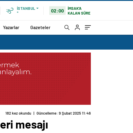
İMSAK'A
İSTANBUL
02:00
KALAN SÜRE
°
Yazarlar
Gazeteler
182 kez okundu
|
Güncelleme: 9 Şubat 2025 11:46
eri mesajı