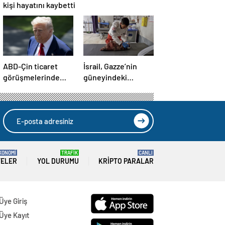
kişi hayatını kaybetti
ABD-Çin ticaret
İsrail, Gazze’nin
görüşmelerinde
güneyindeki
büyük ilerleme
çadırlara saldırdı:
4’ü çocuk 8 Filistinli
hayatını kaybetti
KONOMİ
TRAFİK
CANLI
TELER
YOL DURUMU
KRIPTO PARALAR
Üye Giriş
Üye Kayıt