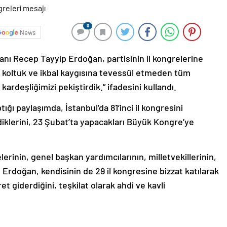
0
News
ı Recep Tayyip Erdoğan, partisinin il kongrelerine
, koltuk ve ikbal kaygısına tevessül etmeden tüm
ardeşliğimizi pekiştirdik.” ifadesini kullandı.
ı paylaşımda, İstanbul’da 81’inci il kongresini
iklerini, 23 Şubat’ta yapacakları Büyük Kongre’ye
lerinin, genel başkan yardımcılarının, milletvekillerinin,
n Erdoğan, kendisinin de 29 il kongresine bizzat katılarak
ret giderdiğini, teşkilat olarak ahdi ve kavli