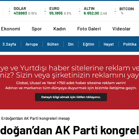
DOLAR
EURO
ALTIN
BITCOIN
47,6983
55,1855
6.652,00
%
0.15%
0.3%
2,46
Ekonomi
Spor
Kadın
Foto Galeri
Videolar
3.Sayfa
Avrupa
Bülten
Din
Eğitim
Hayat
Politika
Erdoğan’dan AK Parti kongreleri mesajı
oğan’dan AK Parti kongrel