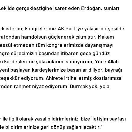
 şekilde gerçekleştiğine işaret eden Erdoğan, şunları
isterim; kongrelerimiz AK Parti’ye yakışır bir şekilde
aratondan hamdolsun güçlenerek çıkmıştır. Makam
tevessül etmeden tüm kongrelerimizde dayanışmayı
Kongre sürecimizin başından itibaren gece gündüz
 kardeşlerime şükranlarımı sunuyorum. Yüce Allah
eni başlayan kardeşlerimize başarılar diliyor, bayrağı
teşekkür ediyorum. Ahirete irtihal etmiş dostlarımıza,
imden rahmet niyaz ediyorum. Durmak yok, yola
le ilgili olarak yasal bildirimlerinizi bize iletişim sayfası
de bildirimlerinize geri dönüş sağlanılacaktır.”