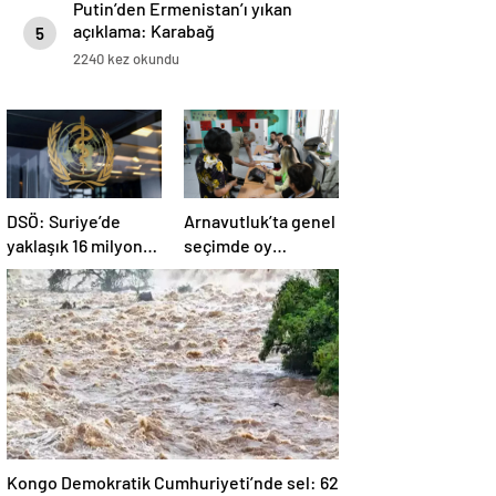
Putin’den Ermenistan’ı yıkan
açıklama: Karabağ
5
Azerbaycan’ın ayrılmaz bir
2240 kez okundu
parçasıdır!
DSÖ: Suriye’de
Arnavutluk’ta genel
yaklaşık 16 milyon
seçimde oy
kişi sağlık
kullanma işlemi
desteğine ihtiyaç
başladı
duyuyor
Kongo Demokratik Cumhuriyeti’nde sel: 62