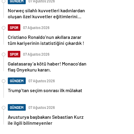
GÜNDEM
07 Ağustos 2026
Norweç silahlı kuvvetleri kadınlardan
oluşan özel kuvvetler eğitimlerini
başlattı.
SPOR
07 Ağustos 2026
Cristiano Ronaldo’nun akıllara zarar
tüm kariyerinin istatistiğini çıkardık !
SPOR
07 Ağustos 2026
Galatasaray’a kötü haber! Monaco’dan
flaş Onyekuru kararı.
GÜNDEM
07 Ağustos 2026
Trump’tan seçim sonrası ilk mülakat
GÜNDEM
07 Ağustos 2026
Avusturya başbakanı Sebastian Kurz
ile ilgili bilinmeyenler