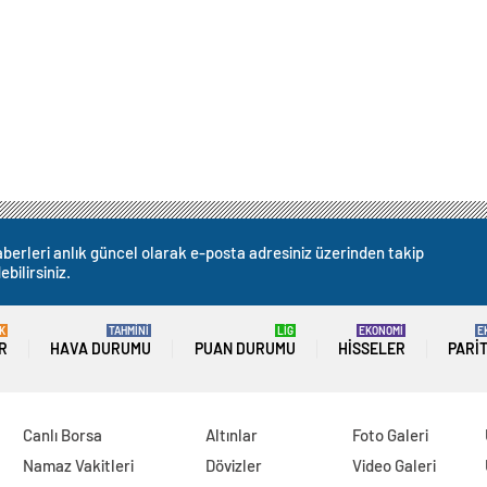
berleri anlık güncel olarak e-posta adresiniz üzerinden takip
ebilirsiniz.
K
TAHMİNİ
LİG
EKONOMİ
E
R
HAVA DURUMU
PUAN DURUMU
HISSELER
PARI
Canlı Borsa
Altınlar
Foto Galeri
Namaz Vakitleri
Dövizler
Video Galeri