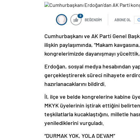
0
BEĞENDİM
ABONE OL
Cumhurbaşkanı ve AK Parti Genel Başkan
ilişkin paylaşımında, “Makam kavgasına
kongrelerimizde dayanışmayı yücelttik, k
Erdoğan, sosyal medya hesabından yaptığ
gerçekleştirerek süreci nihayete erdird
hazırlanacaklarını bildirdi.
İl, ilçe ve belde kongrelerine kabine üye
MKYK üyelerinin iştirak ettiğini belirte
teşkilatlarla kucaklaştığını, milletle has
yenilediklerini vurguladı.
“DURMAK YOK, YOLA DEVAM”