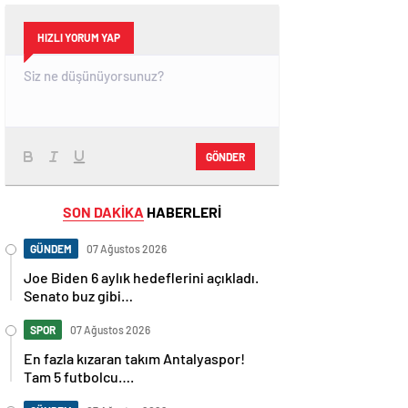
HIZLI YORUM YAP
GÖNDER
SON DAKİKA
HABERLERİ
GÜNDEM
07 Ağustos 2026
Joe Biden 6 aylık hedeflerini açıkladı.
Senato buz gibi…
SPOR
07 Ağustos 2026
En fazla kızaran takım Antalyaspor!
Tam 5 futbolcu….