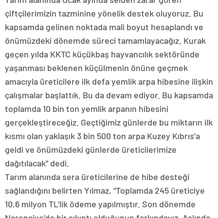
çiftçilerimizin tazminine yönelik destek oluyoruz. Bu
kapsamda gelinen noktada mali boyut hesaplandı ve
önümüzdeki dönemde süreci tamamlayacağız. Kurak
geçen yılda KKTC küçükbaş hayvancılık sektöründe
yaşanması beklenen küçülmenin önüne geçmek
amacıyla üreticilere ilk defa yemlik arpa hibesine ilişkin
çalışmalar başlattık. Bu da devam ediyor. Bu kapsamda
toplamda 10 bin ton yemlik arpanın hibesini
gerçekleştireceğiz. Geçtiğimiz günlerde bu miktarın ilk
kısmı olan yaklaşık 3 bin 500 ton arpa Kuzey Kıbrıs’a
geldi ve önümüzdeki günlerde üreticilerimize
dağıtılacak” dedi.
Tarım alanında sera üreticilerine de hibe desteği
sağlandığını belirten Yılmaz, “Toplamda 245 üreticiye
10,6 milyon TL’lik ödeme yapılmıştır. Son dönemde
Narenciye’de bir sıkıntı olduğunun farkındayız. Aslında