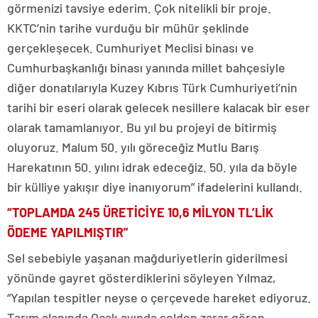
görmenizi tavsiye ederim. Çok nitelikli bir proje.
KKTC’nin tarihe vurduğu bir mühür şeklinde
gerçekleşecek. Cumhuriyet Meclisi binası ve
Cumhurbaşkanlığı binası yanında millet bahçesiyle
diğer donatılarıyla Kuzey Kıbrıs Türk Cumhuriyeti’nin
tarihi bir eseri olarak gelecek nesillere kalacak bir eser
olarak tamamlanıyor. Bu yıl bu projeyi de bitirmiş
oluyoruz. Malum 50. yılı göreceğiz Mutlu Barış
Harekatının 50. yılını idrak edeceğiz. 50. yıla da böyle
bir külliye yakışır diye inanıyorum” ifadelerini kullandı.
“TOPLAMDA 245 ÜRETİCİYE 10,6 MİLYON TL’LİK
ÖDEME YAPILMIŞTIR”
Sel sebebiyle yaşanan mağduriyetlerin giderilmesi
yönünde gayret gösterdiklerini söyleyen Yılmaz,
“Yapılan tespitler neyse o çerçevede hareket ediyoruz.
Tarım alanında Ocak ayında selden zarar gören