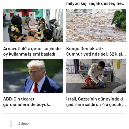
milyon kişi sağlık desteğine
ihtiyaç duyuyor
Arnavutluk’ta genel seçimde
Kongo Demokratik
oy kullanma işlemi başladı
Cumhuriyeti’nde sel: 62 kişi
hayatını kaybetti
ABD-Çin ticaret
İsrail, Gazze’nin güneyindeki
görüşmelerinde büyük
çadırlara saldırdı: 4’ü çocuk 8
ilerleme
Filistinli hayatını kaybetti