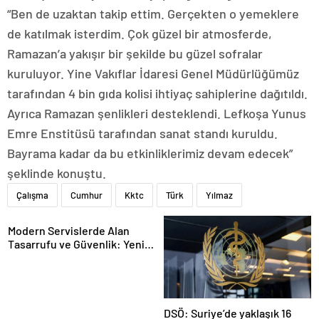
“Ben de uzaktan takip ettim. Gerçekten o yemeklere
de katılmak isterdim. Çok güzel bir atmosferde,
Ramazan’a yakışır bir şekilde bu güzel sofralar
kuruluyor. Yine Vakıflar İdaresi Genel Müdürlüğümüz
tarafından 4 bin gıda kolisi ihtiyaç sahiplerine dağıtıldı.
Ayrıca Ramazan şenlikleri desteklendi. Lefkoşa Yunus
Emre Enstitüsü tarafından sanat standı kuruldu.
Bayrama kadar da bu etkinliklerimiz devam edecek”
şeklinde konuştu.
Çalışma
Cumhur
Kktc
Türk
Yılmaz
Modern Servislerde Alan
Tasarrufu ve Güvenlik: Yeni
Nesil Lift Çözümleri
DSÖ: Suriye’de yaklaşık 16