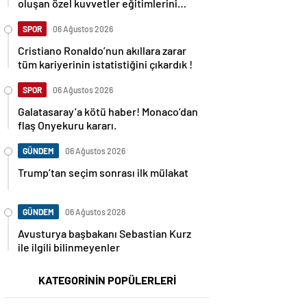
oluşan özel kuvvetler eğitimlerini
başlattı.
SPOR
06 Ağustos 2026
Cristiano Ronaldo’nun akıllara zarar
tüm kariyerinin istatistiğini çıkardık !
SPOR
06 Ağustos 2026
Galatasaray’a kötü haber! Monaco’dan
flaş Onyekuru kararı.
GÜNDEM
06 Ağustos 2026
Trump’tan seçim sonrası ilk mülakat
GÜNDEM
06 Ağustos 2026
Avusturya başbakanı Sebastian Kurz
ile ilgili bilinmeyenler
KATEGORİNİN POPÜLERLERİ