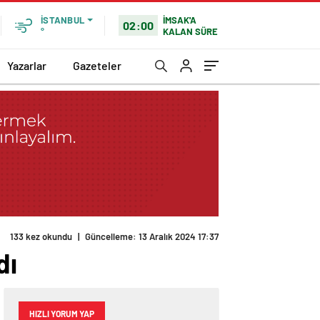
İMSAK'A
İSTANBUL
02:00
KALAN SÜRE
°
Yazarlar
Gazeteler
dı
HIZLI YORUM YAP