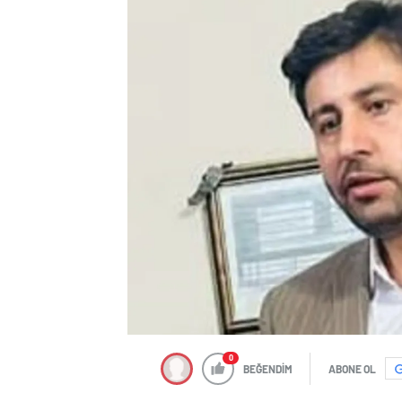
0
BEĞENDİM
ABONE OL