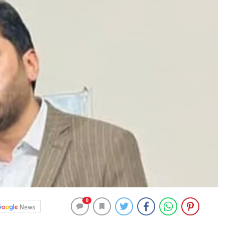
0
News