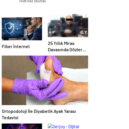
1408 kez okundu
25 Yıllık Miras
Fiber İnternet
Davasında Gözler
Temmuz Ayındaki
Karar Duruşmasına
Çevrildi
Ortopodoloji İle Diyabetik Ayak Yarası
Tedavisi