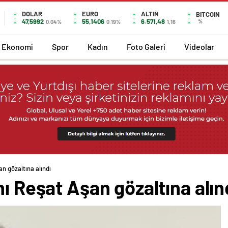
DOLAR
EURO
ALTIN
BITCOIN
47,5992
55,1406
6.571,48
%
0.04%
0.19%
1,16
Ekonomi
Spor
Kadın
Foto Galeri
Videolar
n gözaltına alındı
nı Reşat Aşan gözaltına alın