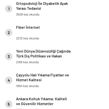
Ortopodoloji İle Diyabetik Ayak
Yarası Tedavisi
1
3509 kez okundu
Fiber İnternet
2
2272 kez okundu
Yeni Dünya Düzensizliği Çağında
Türk Dış Politikası ve Hakan
3
Fidan Faktörü
2189 kez okundu
Çayyolu Halı Yıkama Fiyatları ve
Hizmet Kalitesi
4
1894 kez okundu
Ankara Koltuk Yıkama: Kaliteli
ve Güvenilir Hizmetler
5