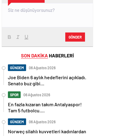
GÖNDER
SON DAKİKA
HABERLERİ
GÜNDEM
06 Ağustos 2026
Joe Biden 6 aylık hedeflerini açıkladı.
Senato buz gibi…
SPOR
06 Ağustos 2026
En fazla kızaran takım Antalyaspor!
Tam 5 futbolcu….
GÜNDEM
06 Ağustos 2026
Norweç silahlı kuvvetleri kadınlardan