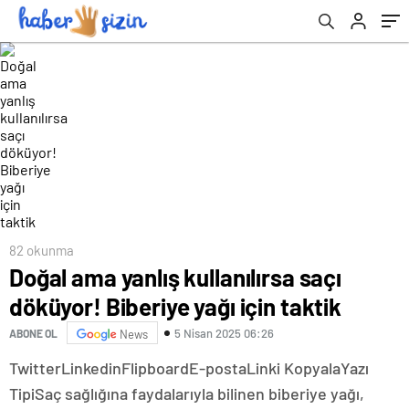
82 okunma
Doğal ama yanlış kullanılırsa saçı
döküyor! Biberiye yağı için taktik
5 Nisan 2025 06:26
ABONE OL
News
Twitter
Linkedin
Flipboard
E-posta
Linki Kopyala
Yazı
Tipi
Saç sağlığına faydalarıyla bilinen biberiye yağı,