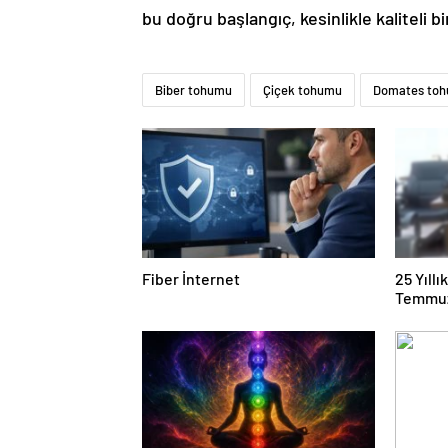
bu doğru başlangıç, kesinlikle kaliteli b
Biber tohumu
Çiçek tohumu
Domates to
Fiber İnternet
25 Yıll
Temmuz
Duruşma