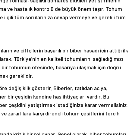
geli olması, sağlıklı domates bitkileri yetiştirmenin
lama ve hastalık kontrolü de büyük önem taşır. Tohum
le ilgili tüm sorularınıza cevap vermeye ve gerekli tüm
rın ve çiftçilerin başarılı bir biber hasadı için attığı ilk
rak, Türkiye'nin en kaliteli tohumlarını sağladığımızı
eli bir tohumun ötesinde, başarıya ulaşmak için doğru
mek gereklidir.
re değişiklik gösterir. Biberler, tatlıdan acıya,
er bir çeşidin kendine has ihtiyaçları vardır. Bu
r çeşidini yetiştirmek istediğinize karar vermelisiniz.
 ve zararlılara karşı dirençli tohum çeşitlerini tercih
nda kritik bir rol oynar. Genel olarak, biber tohumları