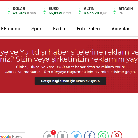
DOLAR
EURO
ALTIN
BITCOIN
47,5973
55,0739
6.533,20
%
0.06%
0.11%
0,57
Ekonomi
Spor
Kadın
Foto Galeri
Videolar
0
News