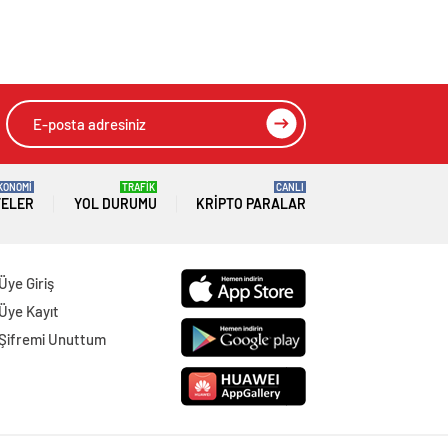
KONOMİ
TRAFİK
CANLI
TELER
YOL DURUMU
KRIPTO PARALAR
Üye Giriş
Üye Kayıt
Şifremi Unuttum