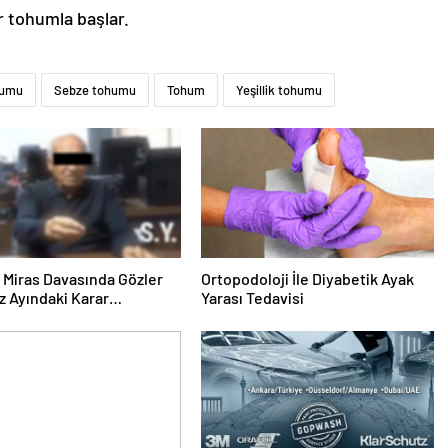
ir tohumla başlar.
humu
Sebze tohumu
Tohum
Yeşillik tohumu
ık Miras Davasında Gözler
Ortopodoloji İle Diyabetik Ayak
 Ayındaki Karar
Yarası Tedavisi
sına Çevrildi