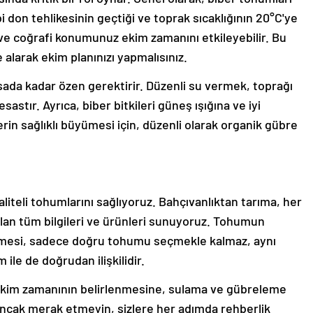
i don tehlikesinin geçtiği ve toprak sıcaklığının 20°C'ye
m ve coğrafi konumunuz ekim zamanını etkileyebilir. Bu
e alarak ekim planınızı yapmalısınız.
ada kadar özen gerektirir. Düzenli su vermek, toprağı
stır. Ayrıca, biber bitkileri güneş ışığına ve iyi
lerin sağlıklı büyümesi için, düzenli olarak organik gübre
aliteli tohumlarını sağlıyoruz. Bahçıvanlıktan tarıma, her
olan tüm bilgileri ve ürünleri sunuyoruz. Tohumun
yümesi, sadece doğru tohumu seçmekle kalmaz, aynı
le de doğrudan ilişkilidir.
ekim zamanının belirlenmesine, sulama ve gübreleme
 Ancak merak etmeyin, sizlere her adımda rehberlik