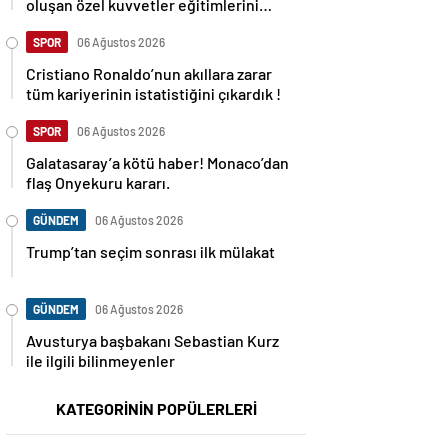
oluşan özel kuvvetler eğitimlerini
başlattı.
SPOR
06 Ağustos 2026
Cristiano Ronaldo’nun akıllara zarar
tüm kariyerinin istatistiğini çıkardık !
SPOR
06 Ağustos 2026
Galatasaray’a kötü haber! Monaco’dan
flaş Onyekuru kararı.
GÜNDEM
06 Ağustos 2026
Trump’tan seçim sonrası ilk mülakat
GÜNDEM
06 Ağustos 2026
Avusturya başbakanı Sebastian Kurz
ile ilgili bilinmeyenler
KATEGORİNİN POPÜLERLERİ