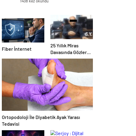
1408 kez okundu
25 Yıllık Miras
Fiber İnternet
Davasında Gözler
Temmuz Ayındaki
Karar Duruşmasına
Çevrildi
Ortopodoloji İle Diyabetik Ayak Yarası
Tedavisi