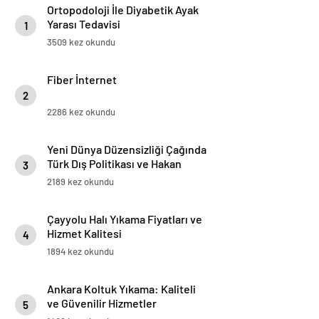
Ortopodoloji İle Diyabetik Ayak
Yarası Tedavisi
1
3509 kez okundu
Fiber İnternet
2
2286 kez okundu
Yeni Dünya Düzensizliği Çağında
Türk Dış Politikası ve Hakan
3
Fidan Faktörü
2189 kez okundu
Çayyolu Halı Yıkama Fiyatları ve
Hizmet Kalitesi
4
1894 kez okundu
Ankara Koltuk Yıkama: Kaliteli
ve Güvenilir Hizmetler
5