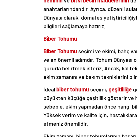
neminin
ve
bitki besin maddelerinin
den
anahtarlarındandır. Ayrıca, düzenli su
Dünyası olarak, domates yetiştiriciliğiy
bilgileri sağlamaya hazırız.
Biber Tohumu
Biber Tohumu
seçimi ve ekimi, bahçıvanla
ve en önemli adımdır. Tohum Dünyası ola
gururla belirtmek isteriz. Ancak, kalit
ekim zamanını ve bakım tekniklerini bil
İdeal
biber tohumu
seçimi,
çeşitliliğe
gö
büyükten küçüğe çeşitlilik gösterir ve h
sebeple, ekim yapmadan önce hangi bibe
Yüksek verim ve kalite için, hastalıklara
etmeniz önemlidir.
Ekim zamanı, biber tohumlarının başarısı