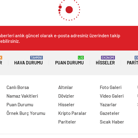
berleri anlık güncel olarak e-posta adresiniz üzerinden takip
ebilirsiniz.
K
TAHMİNİ
LİG
EKONOMİ
E
R
HAVA DURUMU
PUAN DURUMU
HISSELER
PARI
Canlı Borsa
Altınlar
Foto Galeri
Namaz Vakitleri
Dövizler
Video Galeri
Puan Durumu
Hisseler
Yazarlar
Örnek Burç Yorumu
Kripto Paralar
Gazeteler
Pariteler
Sıcak Haber