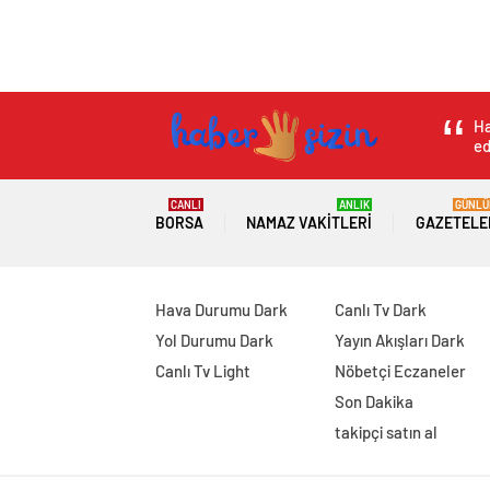
Ha
ed
CANLI
ANLIK
GÜNLÜ
BORSA
NAMAZ VAKITLERI
GAZETELE
Hava Durumu Dark
Canlı Tv Dark
Yol Durumu Dark
Yayın Akışları Dark
Canlı Tv Light
Nöbetçi Eczaneler
Son Dakika
takipçi satın al