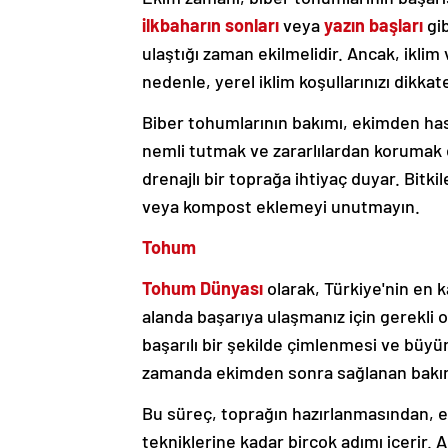
ilkbaharın sonları
veya
yazın başları
gib
ulaştığı zaman ekilmelidir. Ancak, ikli
nedenle, yerel iklim koşullarınızı dikkat
Biber tohumlarının bakımı, ekimden has
nemli tutmak ve zararlılardan korumak esa
drenajlı bir toprağa ihtiyaç duyar. Bitki
veya kompost eklemeyi unutmayın.
Tohum
Tohum Dünyası
olarak, Türkiye'nin en k
alanda başarıya ulaşmanız için gerekli 
başarılı bir şekilde çimlenmesi ve bü
zamanda ekimden sonra sağlanan bakım i
Bu süreç, toprağın hazırlanmasından, 
tekniklerine kadar birçok adımı içerir.