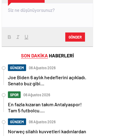
GÖNDER
SON DAKİKA
HABERLERİ
GÜNDEM
06 Ağustos 2026
Joe Biden 6 aylık hedeflerini açıkladı.
Senato buz gibi…
SPOR
06 Ağustos 2026
En fazla kızaran takım Antalyaspor!
Tam 5 futbolcu….
GÜNDEM
06 Ağustos 2026
Norweç silahlı kuvvetleri kadınlardan