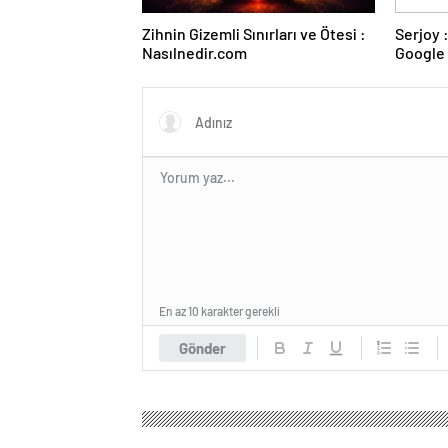
Zihnin Gizemli Sınırları ve Ötesi :
Serjoy : Dijital Medya Ajansı,
Nasılnedir.com
Google 
ve Web 
En az 10 karakter gerekli
Gönder