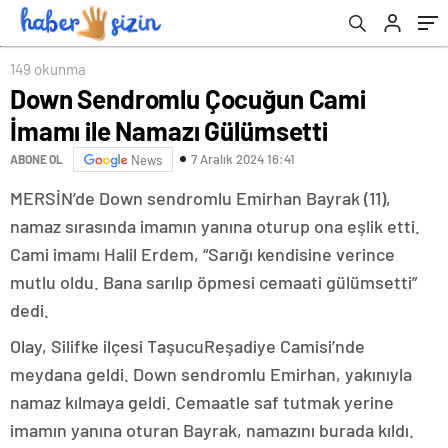
149 okunma
Down Sendromlu Çocuğun Cami
İmamı ile Namazı Gülümsetti
7 Aralık 2024 16:41
ABONE OL
News
MERSİN’de Down sendromlu Emirhan Bayrak (11),
namaz sırasında imamın yanına oturup ona eşlik etti.
Cami imamı Halil Erdem, “Sarığı kendisine verince
mutlu oldu. Bana sarılıp öpmesi cemaati gülümsetti”
dedi.
Olay, Silifke ilçesi TaşucuReşadiye Camisi’nde
meydana geldi. Down sendromlu Emirhan, yakınıyla
namaz kılmaya geldi. Cemaatle saf tutmak yerine
imamın yanına oturan Bayrak, namazını burada kıldı.