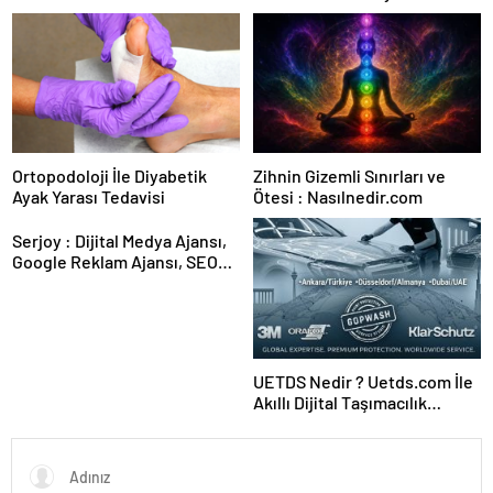
Karar Duruşmasına Çevrildi
Ortopodoloji İle Diyabetik
Zihnin Gizemli Sınırları ve
Ayak Yarası Tedavisi
Ötesi : Nasılnedir.com
Serjoy : Dijital Medya Ajansı,
Google Reklam Ajansı, SEO
Ajansı ve Web Tasarım Ajansı
UETDS Nedir ? Uetds.com İle
Akıllı Dijital Taşımacılık
Yazılımı