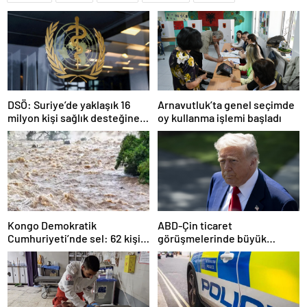
DSÖ: Suriye’de yaklaşık 16
Arnavutluk’ta genel seçimde
milyon kişi sağlık desteğine
oy kullanma işlemi başladı
ihtiyaç duyuyor
Kongo Demokratik
ABD-Çin ticaret
Cumhuriyeti’nde sel: 62 kişi
görüşmelerinde büyük
hayatını kaybetti
ilerleme