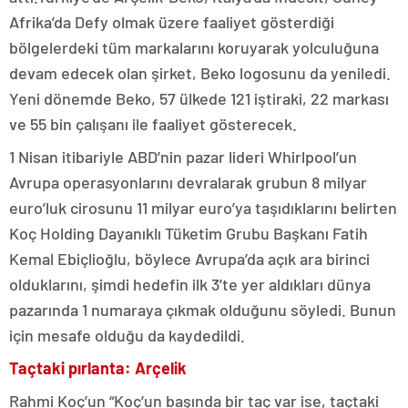
Afrika’da Defy olmak üzere faaliyet gösterdiği
bölgelerdeki tüm markalarını koruyarak yolculuğuna
devam edecek olan şirket, Beko logosunu da yeniledi.
Yeni dönemde Beko, 57 ülkede 121 iştiraki, 22 markası
ve 55 bin çalışanı ile faaliyet gösterecek.
1 Nisan itibariyle ABD’nin pazar lideri Whirlpool’un
Avrupa operasyonlarını devralarak grubun 8 milyar
euro’luk cirosunu 11 milyar euro’ya taşıdıklarını belirten
Koç Holding Dayanıklı Tüketim Grubu Başkanı Fatih
Kemal Ebiçlioğlu, böylece Avrupa’da açık ara birinci
olduklarını, şimdi hedefin ilk 3’te yer aldıkları dünya
pazarında 1 numaraya çıkmak olduğunu söyledi. Bunun
için mesafe olduğu da kaydedildi.
Taçtaki pırlanta: Arçelik
Rahmi Koç’un “Koç’un başında bir taç var ise, taçtaki