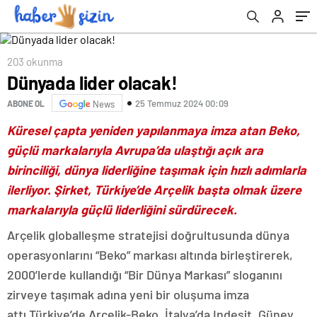
203 okunma
Dünyada lider olacak!
25 Temmuz 2024 00:09
ABONE OL
News
Küresel çapta yeniden yapılanmaya imza atan Beko,
güçlü markalarıyla Avrupa’da ulaştığı açık ara
birinciliği, dünya liderliğine taşımak için hızlı adımlarla
ilerliyor. Şirket, Türkiye’de Arçelik başta olmak üzere
markalarıyla güçlü liderliğini sürdürecek.
Arçelik globalleşme stratejisi doğrultusunda dünya
operasyonlarını “Beko” markası altında birleştirerek,
2000’lerde kullandığı “Bir Dünya Markası” sloganını
zirveye taşımak adına yeni bir oluşuma imza
attı.Türkiye’de Arçelik-Beko, İtalya’da Indesit, Güney