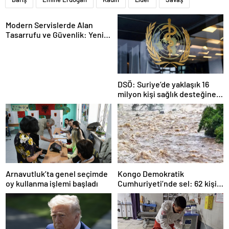
Modern Servislerde Alan
Tasarrufu ve Güvenlik: Yeni
Nesil Lift Çözümleri
DSÖ: Suriye’de yaklaşık 16
milyon kişi sağlık desteğine
ihtiyaç duyuyor
Arnavutluk’ta genel seçimde
Kongo Demokratik
oy kullanma işlemi başladı
Cumhuriyeti’nde sel: 62 kişi
hayatını kaybetti