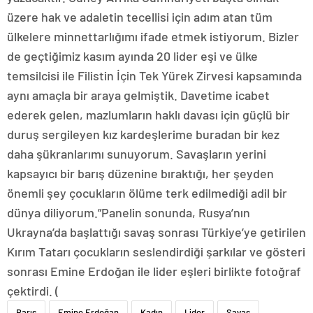
üzere hak ve adaletin tecellisi için adım atan tüm
ülkelere minnettarlığımı ifade etmek istiyorum. Bizler
de geçtiğimiz kasım ayında 20 lider eşi ve ülke
temsilcisi ile Filistin İçin Tek Yürek Zirvesi kapsamında
aynı amaçla bir araya gelmiştik. Davetime icabet
ederek gelen, mazlumların haklı davası için güçlü bir
duruş sergileyen kız kardeşlerime buradan bir kez
daha şükranlarımı sunuyorum. Savaşların yerini
kapsayıcı bir barış düzenine bıraktığı, her şeyden
önemli şey çocukların ölüme terk edilmediği adil bir
dünya diliyorum.”Panelin sonunda, Rusya’nın
Ukrayna’da başlattığı savaş sonrası Türkiye’ye getirilen
Kırım Tatarı çocukların seslendirdiği şarkılar ve gösteri
sonrası Emine Erdoğan ile lider eşleri birlikte fotoğraf
çektirdi. (
Barış
Emine Erdoğan
Kadın
Lider
Savaş