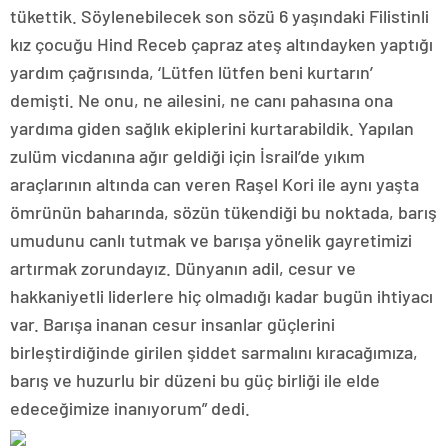
tükettik. Söylenebilecek son sözü 6 yaşındaki Filistinli
kız çocuğu Hind Receb çapraz ateş altındayken yaptığı
yardım çağrısında, ‘Lütfen lütfen beni kurtarın’
demişti. Ne onu, ne ailesini, ne canı pahasına ona
yardıma giden sağlık ekiplerini kurtarabildik. Yapılan
zulüm vicdanına ağır geldiği için İsrail’de yıkım
araçlarının altında can veren Raşel Kori ile aynı yaşta
ömrünün baharında, sözün tükendiği bu noktada, barış
umudunu canlı tutmak ve barışa yönelik gayretimizi
artırmak zorundayız. Dünyanın adil, cesur ve
hakkaniyetli liderlere hiç olmadığı kadar bugün ihtiyacı
var. Barışa inanan cesur insanlar güçlerini
birleştirdiğinde girilen şiddet sarmalını kıracağımıza,
barış ve huzurlu bir düzeni bu güç birliği ile elde
edeceğimize inanıyorum” dedi.