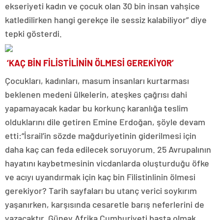
ekseriyeti kadın ve çocuk olan 30 bin insan vahşice
katledilirken hangi gerekçe ile sessiz kalabiliyor” diye
tepki gösterdi.
‘KAÇ BİN FİLİSTİLİNİN ÖLMESİ GEREKİYOR’
Çocukları, kadınları, masum insanları kurtarması
beklenen medeni ülkelerin, ateşkes çağrısı dahi
yapamayacak kadar bu korkunç karanlığa teslim
olduklarını dile getiren Emine Erdoğan, şöyle devam
etti:“İsrail’in sözde mağduriyetinin giderilmesi için
daha kaç can feda edilecek soruyorum. 25 Avrupalının
hayatını kaybetmesinin vicdanlarda oluşturduğu öfke
ve acıyı uyandırmak için kaç bin Filistinlinin ölmesi
gerekiyor? Tarih sayfaları bu utanç verici soykırım
yaşanırken, karşısında cesaretle barış neferlerini de
yazacaktır. Güney Afrika Cumhuriyeti başta olmak