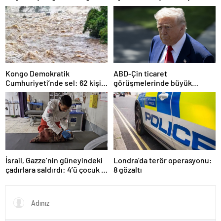
ihtiyaç duyuyor
Kongo Demokratik
ABD-Çin ticaret
Cumhuriyeti’nde sel: 62 kişi
görüşmelerinde büyük
hayatını kaybetti
ilerleme
İsrail, Gazze’nin güneyindeki
Londra’da terör operasyonu:
çadırlara saldırdı: 4’ü çocuk 8
8 gözaltı
Filistinli hayatını kaybetti