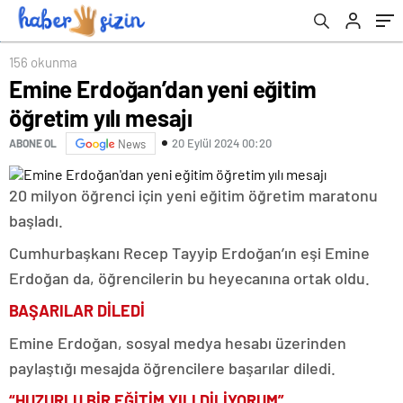
156 okunma
Emine Erdoğan’dan yeni eğitim
öğretim yılı mesajı
20 Eylül 2024 00:20
ABONE OL
News
20 milyon öğrenci için yeni eğitim öğretim maratonu
başladı.
Cumhurbaşkanı Recep Tayyip Erdoğan’ın eşi Emine
Erdoğan da, öğrencilerin bu heyecanına ortak oldu.
BAŞARILAR DİLEDİ
Emine Erdoğan, sosyal medya hesabı üzerinden
paylaştığı mesajda öğrencilere başarılar diledi.
“HUZURLU BİR EĞİTİM YILI DİLİYORUM”