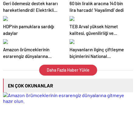
Geri ödemesiz destek kararı
60 bin liralık aracına 140 bin
hareketlendirdi! Elektrikli
lira harcadı! ‘Hayalimdi’ dedi
otomobil kullanıcıları anlattı
HDP’nin pamuklara sardığı
TEB Arval yüksek hizmet
adaylar
kalitesi, güvenilirliği ve
yenilikçi yaklaşımı ile ön plana
çıkıyor
Amazon örümceklerinin
Hayvanların ilginç çiftleşme
esrarengiz dünyalarına
biçimlerini National
gitmeye hazır olun.
Geographic görüntüledi.
Daha Fazla Haber Yükle
EN ÇOK OKUNANLAR