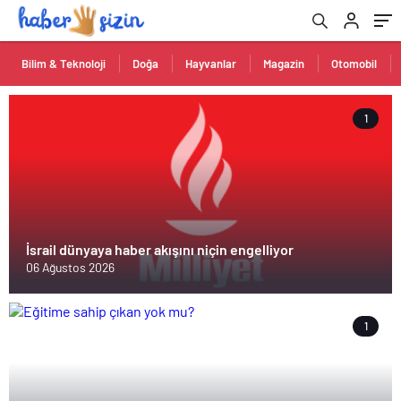
Bilim & Teknoloji
Doğa
Hayvanlar
Magazin
Otomobil
1
İsrail dünyaya haber akışını niçin engelliyor
06 Ağustos 2026
1