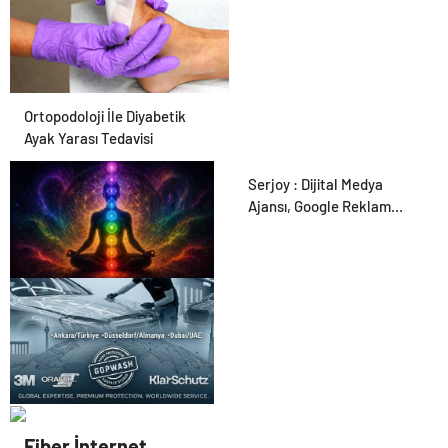
Ortopodoloji İle Diyabetik
Ayak Yarası Tedavisi
Serjoy : Dijital Medya
Ajansı, Google Reklam
Ajansı, SEO Ajansı ve Web
Tasarım Ajansı
Zihnin Gizemli Sınırları ve
Ötesi : Nasılnedir.com
UETDS Nedir ? Uetds.com
Fiber İnternet