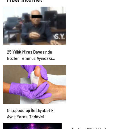
İle Akıllı Dijital Taşımacılık
Yazılımı
25 Yıllık Miras Davasında
Gözler Temmuz Ayındaki
Karar Duruşmasına Çevrildi
Ortopodoloji İle Diyabetik
Ayak Yarası Tedavisi