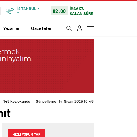
İMSAK'A
İSTANBUL
02:00
KALAN SÜRE
°
Yazarlar
Gazeteler
148 kez okundu
|
Güncelleme: 14 Nisan 2025 10:46
nıt
HIZLI YORUM YAP