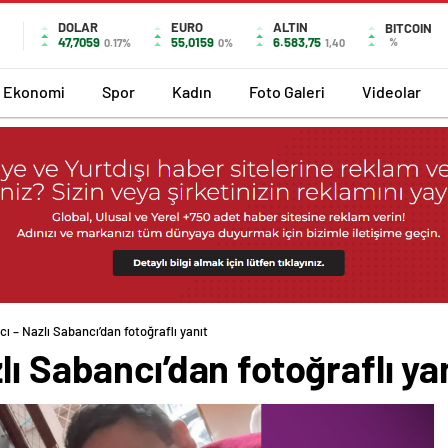
DOLAR
EURO
ALTIN
BITCOIN
47,7059
55,0159
6.583,75
%
0.17%
0%
1,40
Ekonomi
Spor
Kadın
Foto Galeri
Videolar
ı – Nazlı Sabancı’dan fotoğraflı yanıt
ı Sabancı’dan fotoğraflı ya