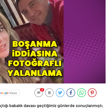
0
News
açtığı babalık davası geçtiğimiz günlerde sonuçlanmıştı.