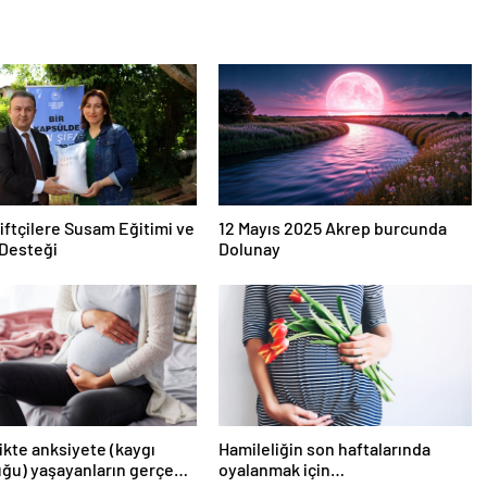
iftçilere Susam Eğitimi ve
12 Mayıs 2025 Akrep burcunda
Desteği
Dolunay
ikte anksiyete (kaygı
Hamileliğin son haftalarında
ğu) yaşayanların gerçek
oyalanmak için…