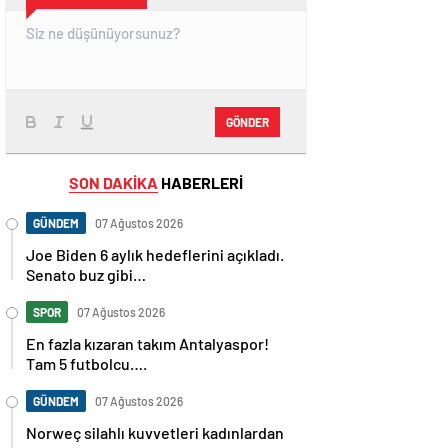
GÖNDER
SON DAKİKA
HABERLERİ
GÜNDEM
07 Ağustos 2026
Joe Biden 6 aylık hedeflerini açıkladı.
Senato buz gibi…
SPOR
07 Ağustos 2026
En fazla kızaran takım Antalyaspor!
Tam 5 futbolcu….
GÜNDEM
07 Ağustos 2026
Norweç silahlı kuvvetleri kadınlardan