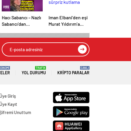
Hacı Sabancı – Nazlı
Iman Elbani’den eşi
Sabancı’dan
Murat Yıldırım’a
fotoğraflı yanıt
sürpriz kutlama
KONOMİ
TRAFİK
CANLI
TELER
YOL DURUMU
KRIPTO PARALAR
Üye Giriş
Üye Kayıt
Şifremi Unuttum