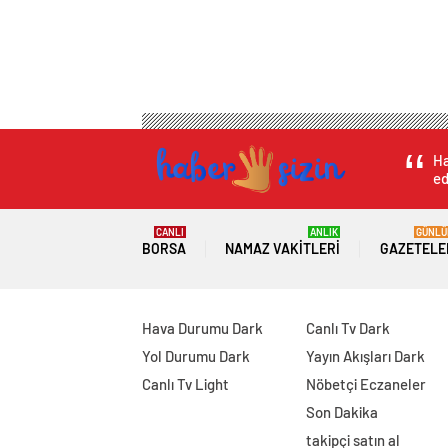
Ha
ed
CANLI
ANLIK
GÜNLÜ
BORSA
NAMAZ VAKITLERI
GAZETELE
Hava Durumu Dark
Canlı Tv Dark
Yol Durumu Dark
Yayın Akışları Dark
Canlı Tv Light
Nöbetçi Eczaneler
Son Dakika
takipçi satın al