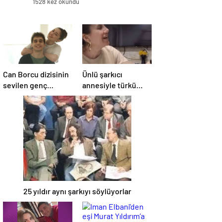
1528 kez okundu
Can Borcu dizisinin
Ünlü şarkıcı
sevilen genç
annesiyle türkü
yıldızları
söylediği anları
paylaştı! Sosyal
medya yıkıldı…
25 yıldır aynı şarkıyı söylüyorlar