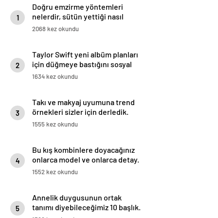
Doğru emzirme yöntemleri
nelerdir, sütün yettiği nasıl
1
anlaşılır?
2068 kez okundu
Taylor Swift yeni albüm planları
için düğmeye bastığını sosyal
2
medyadan duyurdu!
1634 kez okundu
Takı ve makyaj uyumuna trend
örnekleri sizler için derledik.
3
1555 kez okundu
Bu kış kombinlere doyacağınız
onlarca model ve onlarca detay.
4
1552 kez okundu
Annelik duygusunun ortak
tanımı diyebileceğimiz 10 başlık.
5