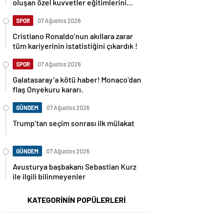
oluşan özel kuvvetler eğitimlerini
başlattı.
SPOR
07 Ağustos 2026
Cristiano Ronaldo’nun akıllara zarar
tüm kariyerinin istatistiğini çıkardık !
SPOR
07 Ağustos 2026
Galatasaray’a kötü haber! Monaco’dan
flaş Onyekuru kararı.
GÜNDEM
07 Ağustos 2026
Trump’tan seçim sonrası ilk mülakat
GÜNDEM
07 Ağustos 2026
Avusturya başbakanı Sebastian Kurz
ile ilgili bilinmeyenler
KATEGORİNİN POPÜLERLERİ