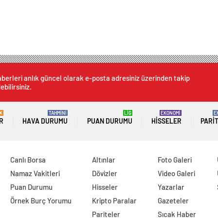
berleri anlık güncel olarak e-posta adresiniz üzerinden takip
ebilirsiniz.
K
TAHMİNİ
LİG
EKONOMİ
E
R
HAVA DURUMU
PUAN DURUMU
HISSELER
PARI
Canlı Borsa
Altınlar
Foto Galeri
Namaz Vakitleri
Dövizler
Video Galeri
Puan Durumu
Hisseler
Yazarlar
Örnek Burç Yorumu
Kripto Paralar
Gazeteler
Pariteler
Sıcak Haber