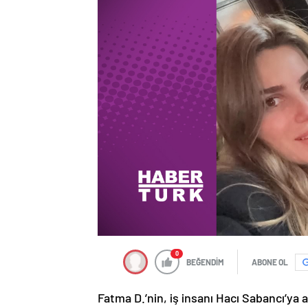
0
BEĞENDİM
ABONE OL
Fatma D.’nin, iş insanı Hacı Sabancı’ya 