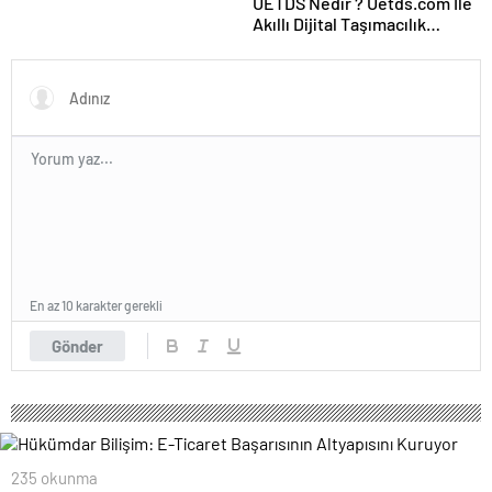
UETDS Nedir ? Uetds.com İle
Akıllı Dijital Taşımacılık
Yazılımı
En az 10 karakter gerekli
Gönder
235 okunma