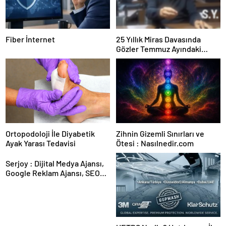
Fiber İnternet
25 Yıllık Miras Davasında
Gözler Temmuz Ayındaki
Karar Duruşmasına Çevrildi
Ortopodoloji İle Diyabetik
Zihnin Gizemli Sınırları ve
Ayak Yarası Tedavisi
Ötesi : Nasılnedir.com
Serjoy : Dijital Medya Ajansı,
Google Reklam Ajansı, SEO
Ajansı ve Web Tasarım Ajansı