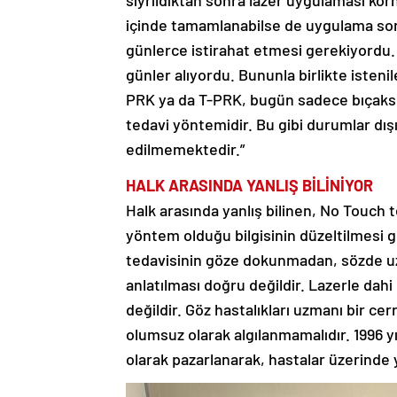
sıyrıldıktan sonra lazer uygulaması kor
içinde tamamlanabilse de uygulama sonr
günlerce istirahat etmesi gerekiyordu.
günler alıyordu. Bununla birlikte isten
PRK ya da T-PRK, bugün sadece bıçaksız 
tedavi yöntemidir. Bu gibi durumlar dış
edilmemektedir.”
HALK ARASINDA YANLIŞ BİLİNİYOR
Halk arasında yanlış bilinen, No Touch t
yöntem olduğu bilgisinin düzeltilmesi 
tedavisinin göze dokunmadan, sözde uza
anlatılması doğru değildir. Lazerle 
değildir. Göz hastalıkları uzmanı bir c
olumsuz olarak algılanmamalıdır. 1996 yıl
olarak pazarlanarak, hastalar üzerinde ya