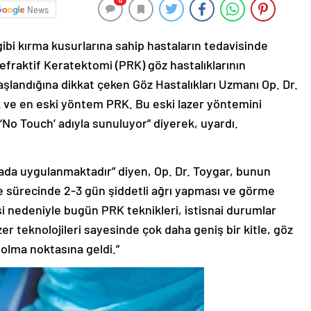
0
News
ibi kırma kusurlarına sahip hastaların tedavisinde
refraktif Keratektomi (PRK) göz hastalıklarının
başlandığına dikkat çeken Göz Hastalıkları Uzmanı Op. Dr.
lk ve en eski yöntem PRK. Bu eski lazer yöntemini
‘No Touch’ adıyla sunuluyor” diyerek, uyardı.
kada uygulanmaktadır” diyen, Op. Dr. Toygar, bunun
şme sürecinde 2-3 gün şiddetli ağrı yapması ve görme
i nedeniyle bugün PRK teknikleri, istisnai durumlar
zer teknolojileri sayesinde çok daha geniş bir kitle, göz
olma noktasına geldi.”