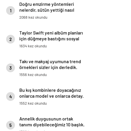
Doğru emzirme yöntemleri
nelerdir, sütün yettiği nasıl
1
anlaşılır?
2068 kez okundu
Taylor Swift yeni albüm planları
için düğmeye bastığını sosyal
2
medyadan duyurdu!
1634 kez okundu
Takı ve makyaj uyumuna trend
örnekleri sizler için derledik.
3
1556 kez okundu
Bu kış kombinlere doyacağınız
onlarca model ve onlarca detay.
4
1552 kez okundu
Annelik duygusunun ortak
tanımı diyebileceğimiz 10 başlık.
5