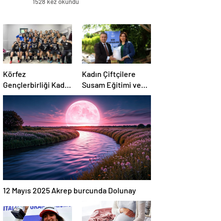
1528 kez okundu
Körfez
Kadın Çiftçilere
Gençlerbirliği Kadın
Susam Eğitimi ve
Takımı Çeyrek
Tohum Desteği
Finale Yükseldi
12 Mayıs 2025 Akrep burcunda Dolunay