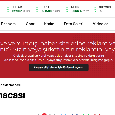
DOLAR
EURO
ALTIN
BITCOIN
47,7063
55,1598
6.666,17
%
0.17%
0.26%
2,67
Ekonomi
Spor
Kadın
Foto Galeri
Videolar
er aldatmacası
macası