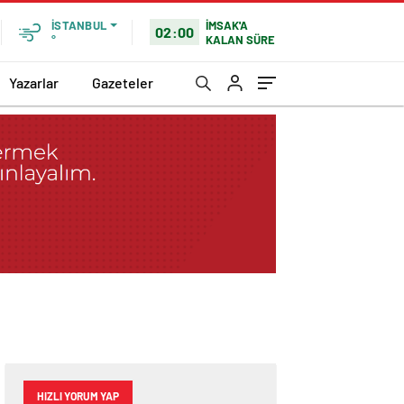
İMSAK'A
İSTANBUL
02:00
KALAN SÜRE
°
Yazarlar
Gazeteler
HIZLI YORUM YAP