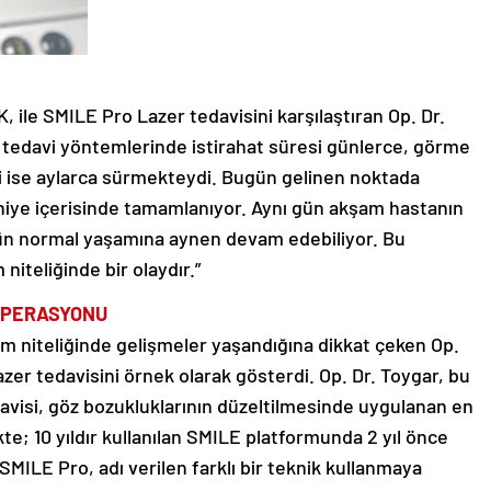
, ile SMILE Pro Lazer tedavisini karşılaştıran Op. Dr.
il tedavi yöntemlerinde istirahat süresi günlerce, görme
si ise aylarca sürmekteydi. Bugün gelinen noktada
aniye içerisinde tamamlanıyor. Aynı gün akşam hastanın
ün normal yaşamına aynen devam edebiliyor. Bu
niteliğinde bir olaydır.”
PERASYONU
im niteliğinde gelişmeler yaşandığına dikkat çeken Op.
azer tedavisini örnek olarak gösterdi. Op. Dr. Toygar, bu
davisi, göz bozukluklarının düzeltilmesinde uygulanan en
te; 10 yıldır kullanılan SMILE platformunda 2 yıl önce
 SMILE Pro, adı verilen farklı bir teknik kullanmaya