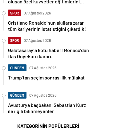
oluşan özel kuvvetler eğitimlerini
başlattı.
SPOR
07 Ağustos 2026
Cristiano Ronaldo’nun akıllara zarar
tüm kariyerinin istatistiğini çıkardık !
SPOR
07 Ağustos 2026
Galatasaray’a kötü haber! Monaco’dan
flaş Onyekuru kararı.
GÜNDEM
07 Ağustos 2026
Trump’tan seçim sonrası ilk mülakat
GÜNDEM
07 Ağustos 2026
Avusturya başbakanı Sebastian Kurz
ile ilgili bilinmeyenler
KATEGORİNİN POPÜLERLERİ