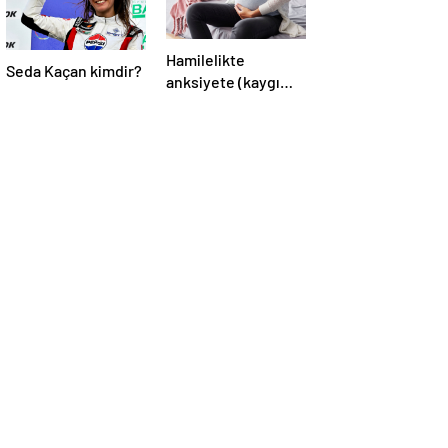
Hamilelikte
Seda Kaçan kimdir?
anksiyete (kaygı
bozukluğu)
yaşayanların gerçek
ihtiyacı