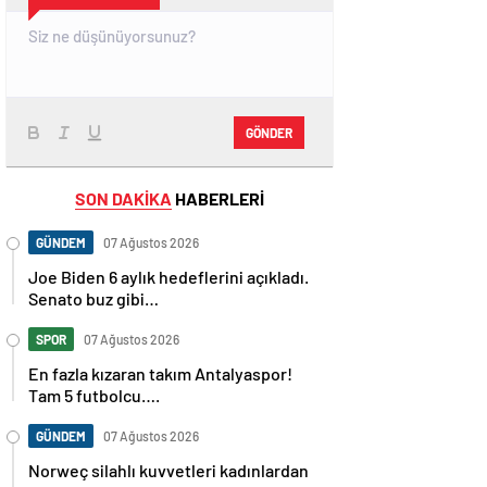
GÖNDER
SON DAKİKA
HABERLERİ
GÜNDEM
07 Ağustos 2026
Joe Biden 6 aylık hedeflerini açıkladı.
Senato buz gibi…
SPOR
07 Ağustos 2026
En fazla kızaran takım Antalyaspor!
Tam 5 futbolcu….
GÜNDEM
07 Ağustos 2026
Norweç silahlı kuvvetleri kadınlardan