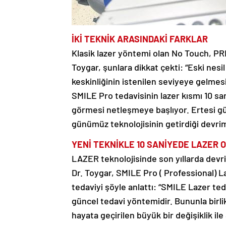
İKİ TEKNİK ARASINDAKİ
FARKLAR
Klasik lazer yöntemi olan No Touch, PRK
Toygar, şunlara dikkat çekti: “Eski nes
keskinliğinin istenilen seviyeye gelme
SMILE Pro tedavisinin lazer kısmı 10 s
görmesi netleşmeye başlıyor. Ertesi g
günümüz teknolojisinin getirdiği devrim 
YENİ TEKNİKLE
10 SANİYEDE LAZER
O
LAZER teknolojisinde son yıllarda devr
Dr. Toygar, SMILE Pro ( Professional) L
tedaviyi şöyle anlattı: “SMILE Lazer te
güncel tedavi yöntemidir. Bununla birlik
hayata geçirilen büyük bir değişiklik ile