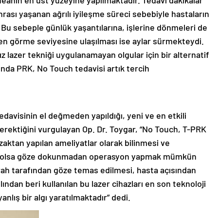
neanın en üst yüzeyine yapılmaktadır. Tedavi dakikalar
ası yaşanan ağrılı iyileşme süreci sebebiyle hastaların
 Bu sebeple günlük yaşantılarına, işlerine dönmeleri de
ilen görme seviyesine ulaşılması ise aylar sürmekteydi.
lazer tekniği uygulanamayan olgular için bir alternatif
ında PRK, No Touch tedavisi artık tercih
edavisinin el değmeden yapıldığı, yeni ve en etkili
gerektiğini vurgulayan Op. Dr. Toygar, “No Touch, T-PRK
ktan yapılan ameliyatlar olarak bilinmesi ve
dahi olsa göze dokunmadan operasyon yapmak mümkün
errah tarafından göze temas edilmesi, hasta açısından
ından beri kullanılan bu lazer cihazları en son teknoloji
nlış bir algı yaratılmaktadır” dedi.