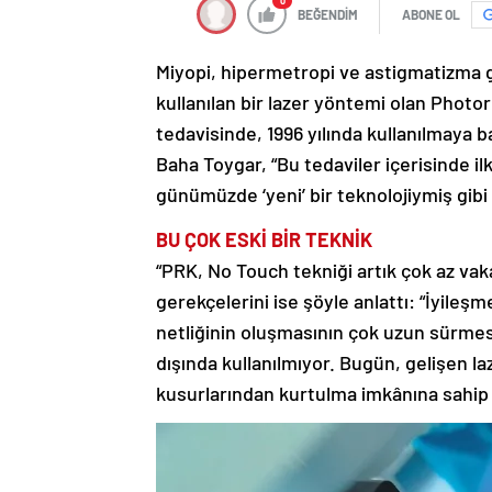
0
BEĞENDİM
ABONE OL
Miyopi, hipermetropi ve astigmatizma g
kullanılan bir lazer yöntemi olan Photo
tedavisinde, 1996 yılında kullanılmaya 
Baha Toygar, “Bu tedaviler içerisinde i
günümüzde ‘yeni’ bir teknolojiymiş gibi 
BU ÇOK ESKİ BİR TEKNİK
“PRK, No Touch tekniği artık çok az va
gerekçelerini ise şöyle anlattı: “İyile
netliğinin oluşmasının çok uzun sürmes
dışında kullanılmıyor. Bugün, gelişen la
kusurlarından kurtulma imkânına sahip 