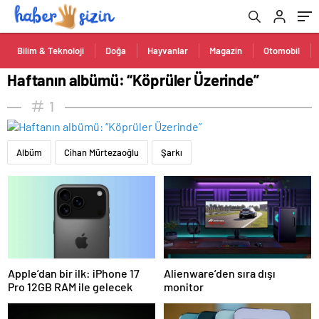
Bilim & Teknoloji
Doğa
Hayvanlar
Magazin
Otomobil
Haftanın albümü: “Köprüler Üzerinde”
1
Albüm
Cihan Mürtezaoğlu
Şarkı
Apple’dan bir ilk: iPhone 17
Alienware’den sıra dışı
Pro 12GB RAM ile gelecek
monitor