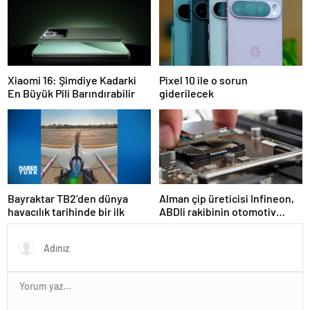
Xiaomi 16: Şimdiye Kadarki
Pixel 10 ile o sorun
En Büyük Pili Barındırabilir
giderilecek
Bayraktar TB2’den dünya
Alman çip üreticisi Infineon,
havacılık tarihinde bir ilk
ABDli rakibinin otomotiv
birimini 2,5 milyar dolara
satın aldı