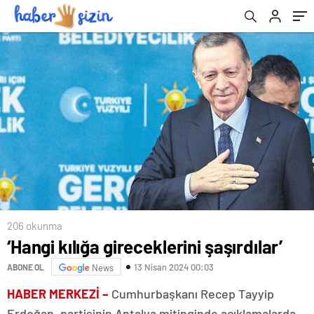
206 okunma
‘Hangi kılığa gireceklerini şaşırdılar’
13 Nisan 2024 00:03
ABONE OL
News
HABER MERKEZİ –
Cumhurbaşkanı Recep Tayyip
Erdoğan, partisinin Antalya mitinginde açıklamalarda