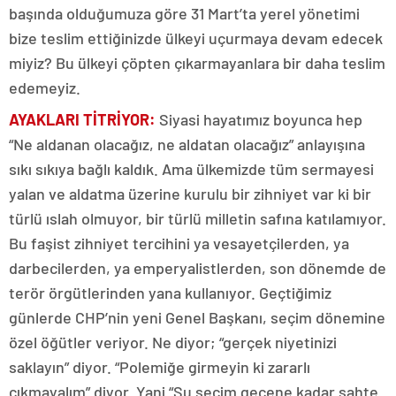
başında olduğumuza göre 31 Mart’ta yerel yönetimi
bize teslim ettiğinizde ülkeyi uçurmaya devam edecek
miyiz? Bu ülkeyi çöpten çıkarmayanlara bir daha teslim
edemeyiz.
AYAKLARI TİTRİYOR:
Siyasi hayatımız boyunca hep
“Ne aldanan olacağız, ne aldatan olacağız” anlayışına
sıkı sıkıya bağlı kaldık. Ama ülkemizde tüm sermayesi
yalan ve aldatma üzerine kurulu bir zihniyet var ki bir
türlü ıslah olmuyor, bir türlü milletin safına katılamıyor.
Bu faşist zihniyet tercihini ya vesayetçilerden, ya
darbecilerden, ya emperyalistlerden, son dönemde de
terör örgütlerinden yana kullanıyor. Geçtiğimiz
günlerde CHP’nin yeni Genel Başkanı, seçim dönemine
özel öğütler veriyor. Ne diyor; “gerçek niyetinizi
saklayın” diyor. “Polemiğe girmeyin ki zararlı
çıkmayalım” diyor. Yani “Şu seçim geçene kadar sahte