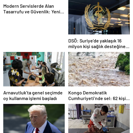
Modern Servislerde Alan
Tasarrufu ve Güvenlik: Yeni
Nesil Lift Çözümleri
DSÖ: Suriye’de yaklaşık 16
milyon kişi sağlık desteğine
ihtiyaç duyuyor
Arnavutluk’ta genel seçimde
Kongo Demokratik
oy kullanma işlemi başladı
Cumhuriyeti’nde sel: 62 kişi
hayatını kaybetti