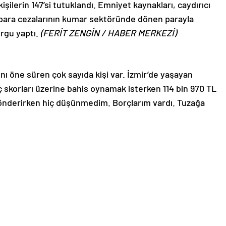
kişilerin 147’si tutuklandı. Emniyet kaynakları, caydırıcı
 para cezalarının kumar sektöründe dönen parayla
urgu yaptı.
(FERİT ZENGİN / HABER MERKEZİ)
ğını öne süren çok sayıda kişi var. İzmir’de yaşayan
 skorları üzerine bahis oynamak isterken 114 bin 970 TL
 gönderirken hiç düşünmedim. Borçlarım vardı. Tuzağa