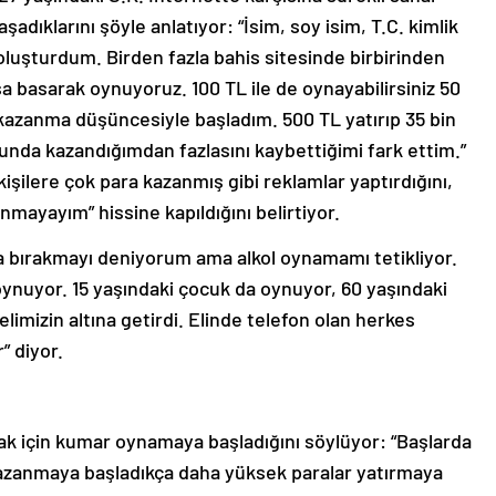
aşadıklarını şöyle anlatıyor: “İsim, soy isim, T.C. kimlik
oluşturdum. Birden fazla bahis sitesinde birbirinden
a basarak oynuyoruz. 100 TL ile de oynayabilirsiniz 50
 kazanma düşüncesiyle başladım. 500 TL yatırıp 35 bin
nda kazandığımdan fazlasını kaybettiğimi fark ettim.”
kişilere çok para kazanmış gibi reklamlar yaptırdığını,
mayayım” hissine kapıldığını belirtiyor.
da bırakmayı deniyorum ama alkol oynamamı tetikliyor.
nuyor. 15 yaşındaki çocuk da oynuyor, 60 yaşındaki
limizin altına getirdi. Elinde telefon olan herkes
 diyor.
ak için kumar oynamaya başladığını söylüyor: “Başlarda
zanmaya başladıkça daha yüksek paralar yatırmaya