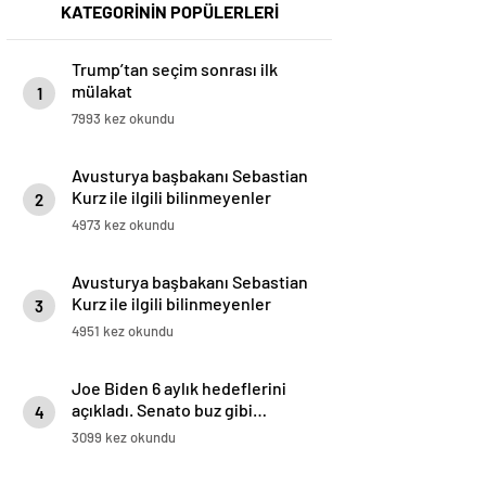
KATEGORİNİN POPÜLERLERİ
Trump’tan seçim sonrası ilk
mülakat
1
7993 kez okundu
Avusturya başbakanı Sebastian
Kurz ile ilgili bilinmeyenler
2
4973 kez okundu
Avusturya başbakanı Sebastian
Kurz ile ilgili bilinmeyenler
3
4951 kez okundu
Joe Biden 6 aylık hedeflerini
açıkladı. Senato buz gibi…
4
3099 kez okundu