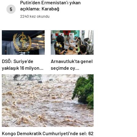
Putin’den Ermenistan’ı yıkan
açıklama: Karabağ
5
Azerbaycan’ın ayrılmaz bir
2240 kez okundu
parçasıdır!
DSÖ: Suriye’de
Arnavutluk’ta genel
yaklaşık 16 milyon
seçimde oy
kişi sağlık
kullanma işlemi
desteğine ihtiyaç
başladı
duyuyor
Kongo Demokratik Cumhuriyeti’nde sel: 62