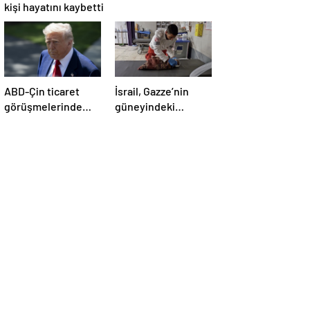
kişi hayatını kaybetti
ABD-Çin ticaret
İsrail, Gazze’nin
görüşmelerinde
güneyindeki
büyük ilerleme
çadırlara saldırdı:
4’ü çocuk 8 Filistinli
hayatını kaybetti