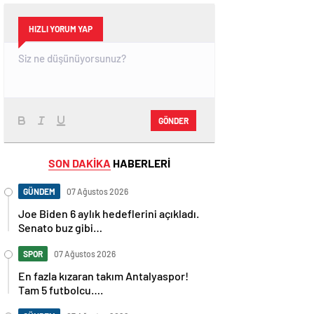
HIZLI YORUM YAP
GÖNDER
SON DAKİKA
HABERLERİ
GÜNDEM
07 Ağustos 2026
Joe Biden 6 aylık hedeflerini açıkladı.
Senato buz gibi…
SPOR
07 Ağustos 2026
En fazla kızaran takım Antalyaspor!
Tam 5 futbolcu….