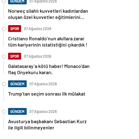
GÜNDEM
07 Ağustos 2026
Norweç silahlı kuvvetleri kadınlardan
oluşan özel kuvvetler eğitimlerini
başlattı.
SPOR
07 Ağustos 2026
Cristiano Ronaldo’nun akıllara zarar
tüm kariyerinin istatistiğini çıkardık !
SPOR
07 Ağustos 2026
Galatasaray’a kötü haber! Monaco’dan
flaş Onyekuru kararı.
GÜNDEM
07 Ağustos 2026
Trump’tan seçim sonrası ilk mülakat
GÜNDEM
07 Ağustos 2026
Avusturya başbakanı Sebastian Kurz
ile ilgili bilinmeyenler