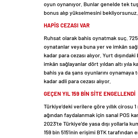
oyun oynanıyor. Bunlar genelde tek tuş
bonus alıp yükselmesini bekliyorsunuz.
HAPİS CEZASI VAR
Ruhsat olarak bahis oynatmak suç. 7258
oynatanlar veya buna yer ve imkân sağla
kadar para cezası alıyor. Yurt dışında
imkân sağlayanlar dört yıldan altı yıla k
bahis ya da şans oyunlarını oynamaya te
kadar adli para cezası alıyor.
GEÇEN YIL 159 BİN SİTE ENGELLENDİ
Türkiye’deki verilere göre yıllık cirosu 
ağından faydalanmak için sanal POS kar
2023’te Türkiye’de yasa dışı yollarla ku
159 bin 515’inin erişimi BTK tarafından en