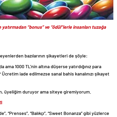
le yatırmadan “bonus” ve “ödül”lerle insanları tuzağa
eyenlerden bazılarının şikayetleri de şöyle:
da ama 1000 TL’nin altına düşerse yatırdığınız para
? Ücretim iade edilmezse sanal bahis kanalınızı şikayet
, üyeliğim duruyor ama siteye giremiyorum.
I
de”, “Prenses”, “Balıkçı”, “Sweet Bonanza” gibi yüzlerce