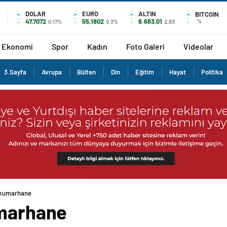
DOLAR
EURO
ALTIN
BITCOIN
47,7072
55,1802
6.683,01
%
0.17%
0.3%
2,93
Ekonomi
Spor
Kadın
Foto Galeri
Videolar
3.Sayfa
Avrupa
Bülten
Din
Eğitim
Hayat
Politika
r kumarhane
umarhane