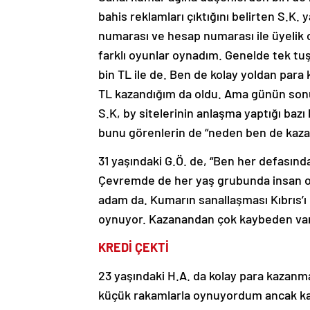
bahis reklamları çıktığını belirten S.K. y
numarası ve hesap numarası ile üyelik 
farklı oyunlar oynadım. Genelde tek tuş
bin TL ile de. Ben de kolay yoldan para
TL kazandığım da oldu. Ama günün sonu
S.K, by sitelerinin anlaşma yaptığı bazı 
bunu görenlerin de “neden ben de kazan
31 yaşındaki G.Ö. de, “Ben her defasın
Çevremde de her yaş grubunda insan oy
adam da. Kumarın sanallaşması Kıbrıs’ı e
oynuyor. Kazanandan çok kaybeden var”
KREDİ ÇEKTİ
23 yaşındaki H.A. da kolay para kazanm
küçük rakamlarla oynuyordum ancak ka