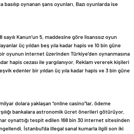
a basılıp oynanan şans oyunları. Bazı oyunlarda ise
 sayılı Kanun’un 5. maddesine göre lisanssız oyun
yanlar üç yıldan beş yıla kadar hapis ve 10 bin güne
ki bir oyunun internet üzerinden Türkiye’den oynanmasına
adar hapis cezası ile yargılanıyor. Reklam vererek kişileri
şvik edenler bir yıldan üç yıla kadar hapis ve 3 bin güne
1 milyar dolara yaklaşan “online casino”lar, ödeme
şılığı bankalara astronomik ücret önerileri götürüyor.
mar oynattığı tespit edilen 168 bin 30 internet sitesinden
gellendi. İstanbul’da illegal sanal kumarla ilgili son iki