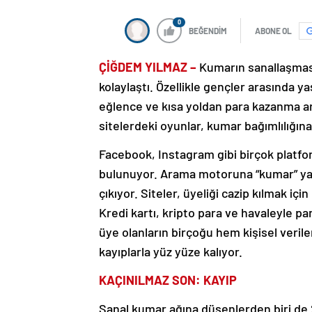
0
BEĞENDİM
ABONE OL
ÇİĞDEM YILMAZ
–
Kumarın sanallaşması
kolaylaştı. Özellikle gençler arasında ya
eğlence ve kısa yoldan para kazanma ara
sitelerdeki oyunlar, kumar bağımlılığın
Facebook, Instagram gibi birçok platfor
bulunuyor. Arama motoruna “kumar” ya da
çıkıyor. Siteler, üyeliği cazip kılmak iç
Kredi kartı, kripto para ve havaleyle pa
üye olanların birçoğu hem kişisel veril
kayıplarla yüz yüze kalıyor.
KAÇINILMAZ SON: KAYIP
Sanal kumar ağına düşenlerden biri de 2