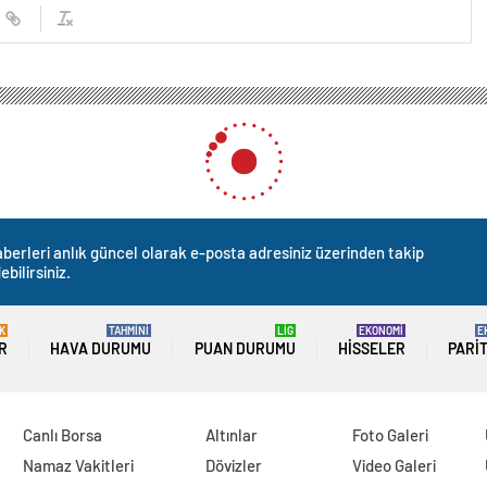
berleri anlık güncel olarak e-posta adresiniz üzerinden takip
ebilirsiniz.
K
TAHMİNİ
LİG
EKONOMİ
E
R
HAVA DURUMU
PUAN DURUMU
HISSELER
PARI
Canlı Borsa
Altınlar
Foto Galeri
Namaz Vakitleri
Dövizler
Video Galeri