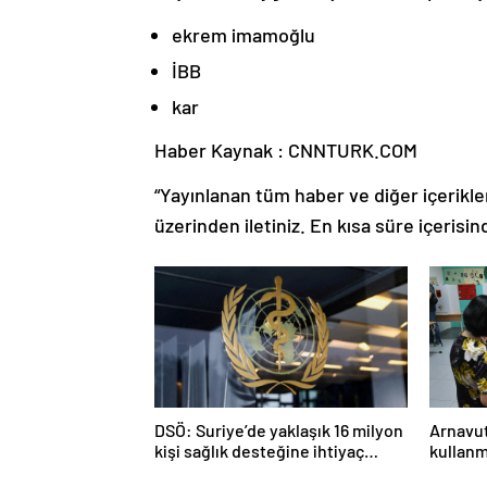
ekrem imamoğlu
İBB
kar
Haber Kaynak : CNNTURK.COM
“Yayınlanan tüm haber ve diğer içerikler i
üzerinden iletiniz. En kısa süre içerisin
DSÖ: Suriye’de yaklaşık 16 milyon
Arnavut
kişi sağlık desteğine ihtiyaç
kullanm
duyuyor