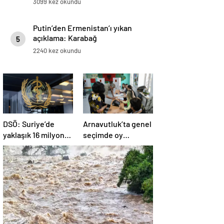
3099 kez okundu
Putin’den Ermenistan’ı yıkan
açıklama: Karabağ
5
Azerbaycan’ın ayrılmaz bir
2240 kez okundu
parçasıdır!
DSÖ: Suriye’de
Arnavutluk’ta genel
yaklaşık 16 milyon
seçimde oy
kişi sağlık
kullanma işlemi
desteğine ihtiyaç
başladı
duyuyor