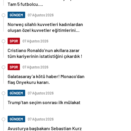
Tam 5 futbolcu….
GÜNDEM
07 Ağustos 2026
Norweç silahlı kuvvetleri kadınlardan
oluşan özel kuvvetler eğitimlerini
başlattı.
SPOR
07 Ağustos 2026
Cristiano Ronaldo’nun akıllara zarar
tüm kariyerinin istatistiğini çıkardık !
SPOR
07 Ağustos 2026
Galatasaray’a kötü haber! Monaco’dan
flaş Onyekuru kararı.
GÜNDEM
07 Ağustos 2026
Trump’tan seçim sonrası ilk mülakat
GÜNDEM
07 Ağustos 2026
Avusturya başbakanı Sebastian Kurz