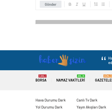
Gönder
Ha
ed
CANLI
ANLIK
GÜNLÜ
BORSA
NAMAZ VAKITLERI
GAZETELE
Hava Durumu Dark
Canlı Tv Dark
Yol Durumu Dark
Yayın Akışları Dark