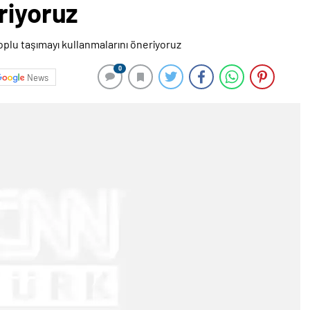
riyoruz
0
News