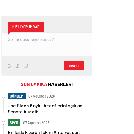
HIZLI YORUM YAP
GÖNDER
SON DAKİKA
HABERLERİ
GÜNDEM
07 Ağustos 2026
Joe Biden 6 aylık hedeflerini açıkladı.
Senato buz gibi…
SPOR
07 Ağustos 2026
En fazla kızaran takım Antalyaspor!