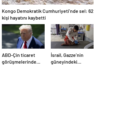
Kongo Demokratik Cumhuriyeti’nde sel: 62
kişi hayatını kaybetti
ABD-Çin ticaret
İsrail, Gazze’nin
görüşmelerinde
güneyindeki
büyük ilerleme
çadırlara saldırdı:
4’ü çocuk 8 Filistinli
hayatını kaybetti