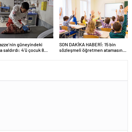
 Gazze’nin güneyindeki
SON DAKİKA HABERİ: 15 bin
a saldırdı: 4’ü çocuk 8
sözleşmeli öğretmen atamasında
li hayatını kaybetti
sözlü sınava hak kazanan adaylar
açıklandı