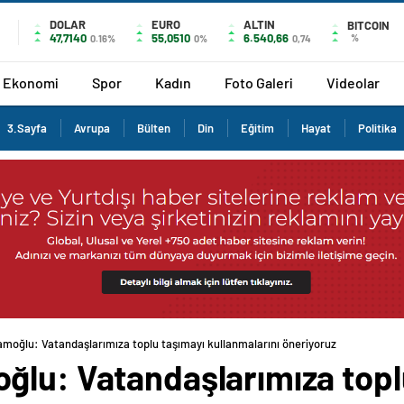
DOLAR
EURO
ALTIN
BITCOIN
47,7140
55,0510
6.540,66
%
0.16%
0%
0,74
Ekonomi
Spor
Kadın
Foto Galeri
Videolar
3.Sayfa
Avrupa
Bülten
Din
Eğitim
Hayat
Politika
moğlu: Vatandaşlarımıza toplu taşımayı kullanmalarını öneriyoruz
ğlu: Vatandaşlarımıza topl