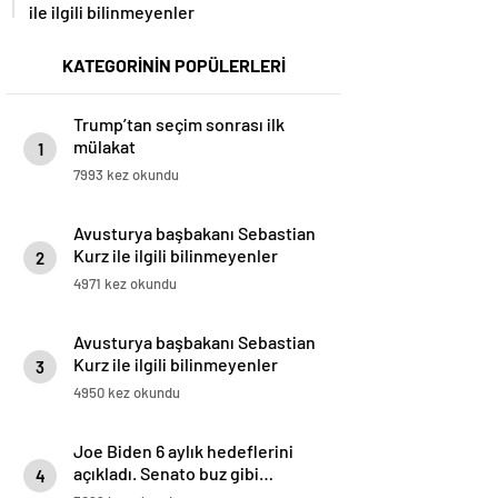
ile ilgili bilinmeyenler
KATEGORİNİN POPÜLERLERİ
Trump’tan seçim sonrası ilk
mülakat
1
7993 kez okundu
Avusturya başbakanı Sebastian
Kurz ile ilgili bilinmeyenler
2
4971 kez okundu
Avusturya başbakanı Sebastian
Kurz ile ilgili bilinmeyenler
3
4950 kez okundu
Joe Biden 6 aylık hedeflerini
açıkladı. Senato buz gibi…
4