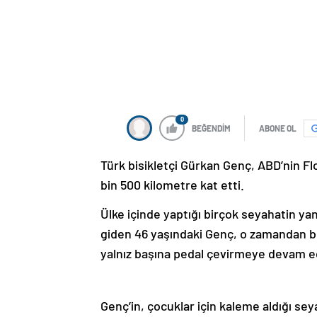
Türk bisikletçi Gürkan Genç, ABD’nin Flor
bin 500 kilometre kat etti.
Ülke içinde yaptığı birçok seyahatin yan
giden 46 yaşındaki Genç, o zamandan b
yalnız başına pedal çevirmeye devam e
Genç’in, çocuklar için kaleme aldığı seya
bulunuyor. Genç, ayrıca dünya turları sı
konusundaki gözlemlerini ve tecrübelerin
okullarında öğrencilerle paylaşıyor.
Genç, ABD turu sırasındaki gözlemleri
konuştu.
Şimdiye kadar 70’ten fazla ülke ve 5 kıt