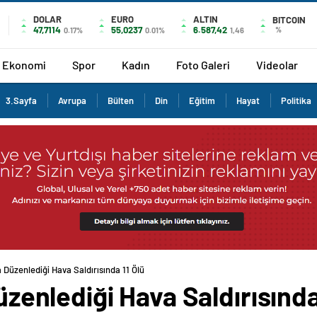
DOLAR
EURO
ALTIN
BITCOIN
47,7114
55,0237
6.587,42
%
0.17%
0.01%
1,46
Ekonomi
Spor
Kadın
Foto Galeri
Videolar
3.Sayfa
Avrupa
Bülten
Din
Eğitim
Hayat
Politika
’a Düzenlediği Hava Saldırısında 11 Ölü
Düzenlediği Hava Saldırısında