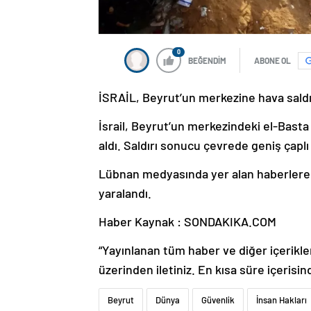
0
BEĞENDİM
ABONE OL
İSRAİL, Beyrut’un merkezine hava saldırı
İsrail, Beyrut’un merkezindeki el-Basta 
aldı. Saldırı sonucu çevrede geniş çapl
Lübnan medyasında yer alan haberlere gör
yaralandı.
Haber Kaynak : SONDAKIKA.COM
“Yayınlanan tüm haber ve diğer içerikler i
üzerinden iletiniz. En kısa süre içerisin
Beyrut
Dünya
Güvenlik
İnsan Hakları