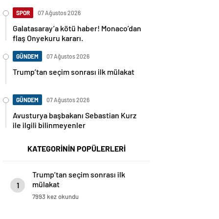
SPOR
07 Ağustos 2026
Galatasaray’a kötü haber! Monaco’dan
flaş Onyekuru kararı.
GÜNDEM
07 Ağustos 2026
Trump’tan seçim sonrası ilk mülakat
GÜNDEM
07 Ağustos 2026
Avusturya başbakanı Sebastian Kurz
ile ilgili bilinmeyenler
KATEGORİNİN POPÜLERLERİ
Trump’tan seçim sonrası ilk
mülakat
1
7993 kez okundu