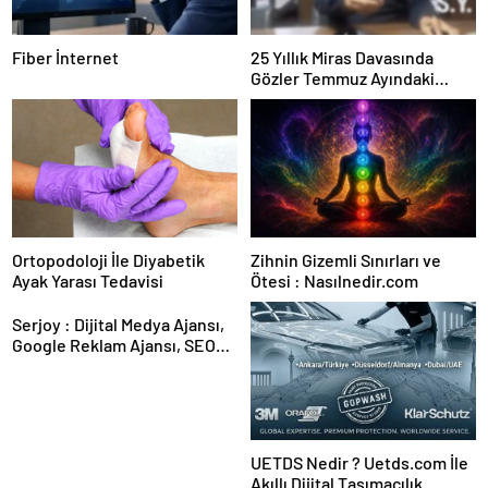
Fiber İnternet
25 Yıllık Miras Davasında
Gözler Temmuz Ayındaki
Karar Duruşmasına Çevrildi
Ortopodoloji İle Diyabetik
Zihnin Gizemli Sınırları ve
Ayak Yarası Tedavisi
Ötesi : Nasılnedir.com
Serjoy : Dijital Medya Ajansı,
Google Reklam Ajansı, SEO
Ajansı ve Web Tasarım Ajansı
UETDS Nedir ? Uetds.com İle
Akıllı Dijital Taşımacılık