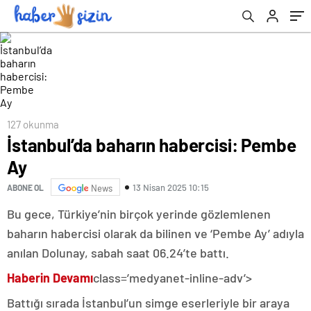
aradı, ardından vahşet çıktı
127 okunma
İstanbul’da baharın habercisi: Pembe
Ay
13 Nisan 2025 10:15
ABONE OL
News
Bu gece, Türkiye’nin birçok yerinde gözlemlenen
baharın habercisi olarak da bilinen ve ‘Pembe Ay’ adıyla
anılan Dolunay, sabah saat 06.24’te battı.
Haberin Devamı
class=’medyanet-inline-adv’>
Battığı sırada İstanbul’un simge eserleriyle bir araya