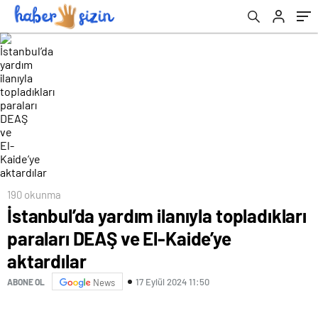
190 okunma
İstanbul’da yardım ilanıyla topladıkları
paraları DEAŞ ve El-Kaide’ye
aktardılar
17 Eylül 2024 11:50
ABONE OL
News