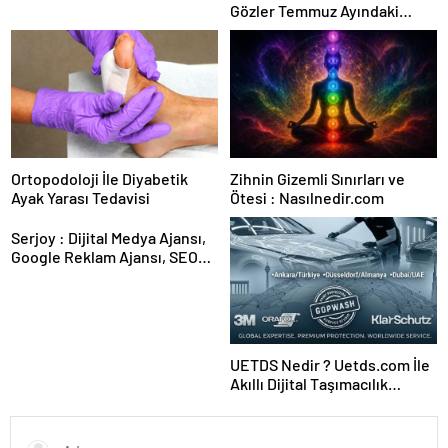
Gözler Temmuz Ayındaki
Karar Duruşmasına Çevrildi
Ortopodoloji İle Diyabetik
Zihnin Gizemli Sınırları ve
Ayak Yarası Tedavisi
Ötesi : Nasılnedir.com
Serjoy : Dijital Medya Ajansı,
Google Reklam Ajansı, SEO
Ajansı ve Web Tasarım Ajansı
UETDS Nedir ? Uetds.com İle
Akıllı Dijital Taşımacılık
Yazılımı